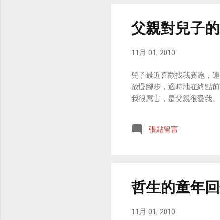
父親對兒子的
11月 01, 2010
兒子最近喜歡找我賽跑，連
放慢腳步，適時地在終點前
我很厲害，是父親很愛我。
張貼留言
哲生的童年回
11月 01, 2010