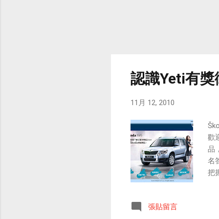
認識Yeti有
11月 12, 2010
Šk
歡迎
品，
名
把
張貼留言