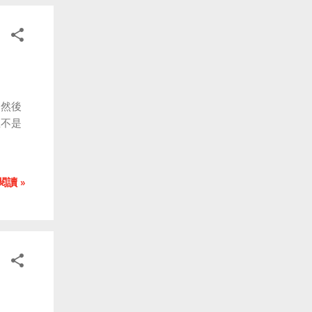
，然後
並不是
閱讀 »