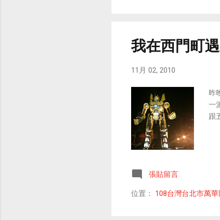
我在西門町遇
11月 02, 2010
昨
一
跟
張貼留言
位置：
108台灣台北市萬