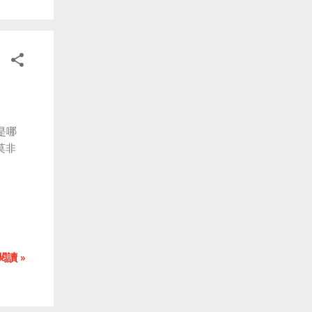
是哪
莫非
閱讀 »