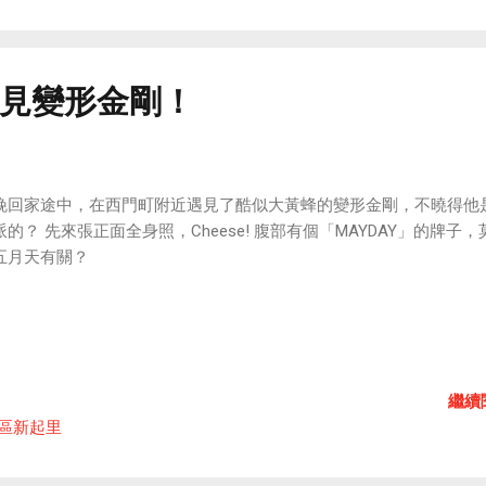
見變形金剛！
晚回家途中，在西門町附近遇見了酷似大黃蜂的變形金剛，不曉得他
派的？ 先來張正面全身照，Cheese! 腹部有個「MAYDAY」的牌子，
五月天有關？
繼續
華區新起里