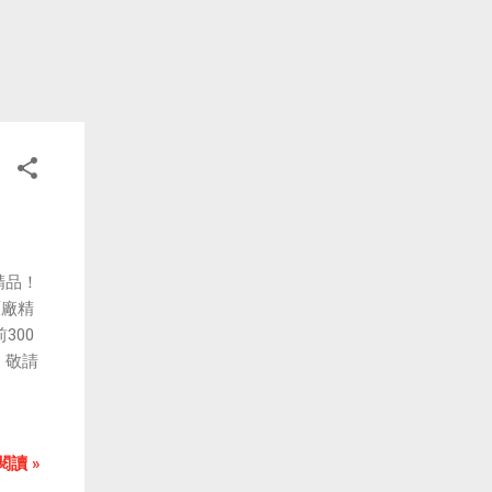
廠精品！
原廠精
300
，敬請
閱讀 »