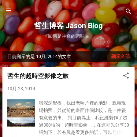
跳到主要內容
哲生博客 Jason Blog
回憶是神奇的調味品
目前顯示的是 10月, 2014的文章
顯示全部
發
表
哲生的超時空影像之旅
文
10月 23, 2014
章
我深深覺得，找出老照片裡的地點，親臨現
場拍照，與從前的畫面作個比較，是一件很
有意義的事。 到目前為止，我已經製作了超
過300張的「超時空影像」，在這裡先分享30
張如下，若有興趣看更多的話，可以前往我