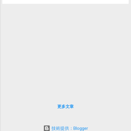
項目包括超級市場、百貨中心與保齡球館。
更多文章
技術提供：Blogger