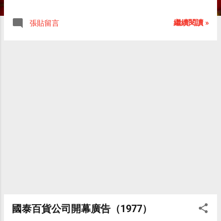
的臉書專頁上的「 哲生的超時空影像之旅 」
相簿。 國慶日的總統府前 1968 vs 2014 艋舺
繼續閱讀 »
張貼留言
龍山寺的鯉魚池 1972 vs 2013 台北行天宮大
殿側拍 1968 vs 2014
國泰百貨公司開幕廣告（1977）