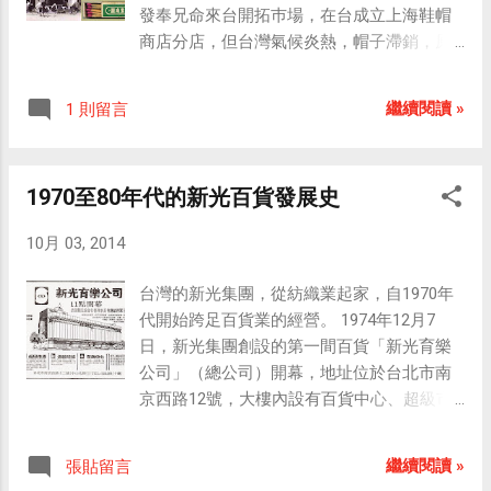
發奉兄命來台開拓巿場，在台成立上海鞋帽
商店分店，但台灣氣候炎熱，帽子滯銷，原
為配角的皮鞋反成主流。 1951年5月6日，台
北市北門附近的「上海帽店」擴充二樓商場
繼續閱讀 »
1 則留言
所開設的「生生皮鞋廠」正式開幕。當天刊
登在《台灣新生報》頭版的開幕廣告： 生生
皮鞋開在昔日的北門平交道南側樓房中的一
1970至80年代的新光百貨發展史
間，非常講究店頭布置、招牌設計和廣告宣
傳，二層樓高的巨型皮鞋裝置，令人印象深
10月 03, 2014
刻。 1962年，從中華商場忠段二樓看見北門
與生生皮鞋。
台灣的新光集團，從紡織業起家，自1970年
代開始跨足百貨業的經營。 1974年12月7
日，新光集團創設的第一間百貨「新光育樂
公司」（總公司）開幕，地址位於台北市南
京西路12號，大樓內設有百貨中心、超級市
場，以及保齡球館。 1975年12月10日，位於
台北市三民路8號九龍大廈（今三民路108
繼續閱讀 »
張貼留言
號）的新光超級市場民生分公司開幕，營業