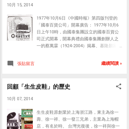
10月 15, 2014
1977年10月6日《中國時報》第四版刊登的
「國泰百貨公司」開幕廣告： 1977年10月6
日上午10時，由國泰集團設立的國泰百貨公
司正式開幕，開幕典禮由國泰集團創辦人之
一的蔡萬霖（1924-2004）揭幕、基隆顏家的
顏欽賢（1902-1988）剪綵，現場還請來百人
大樂隊演奏，聲勢浩大。 國泰百貨公司在行
繼續閱讀 »
張貼留言
銷上強調「不以打折為噱頭，不打折比打折
便宜」，並以「新的風格、新的氣派、新的
服務、新的滿足」為經營宗旨，力求不斷推
回顧「生生皮鞋」的歷史
出各式新穎服飾百貨，來滿足消費者的需
求。
10月 07, 2014
生生皮鞋原創業於上海浙江路，東主為徐一
壽、徐一祥、徐一發三兄弟，主業為上海帽
店，有名於時。 台灣光復後，徐一祥與徐一