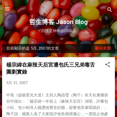
跳到主要內容
哲生博客 Jason Blog
回憶是神奇的調味品
目前顯示的是 5月, 2007的文章
顯示全部
發
表
楊宗緯在麻辣天后宮遭包氏三兄弟毒舌
文
圍剿實錄
章
5月 31, 2007
中視《超級星光大道》主持人陶晶瑩（陶子）前天在廣播節
目中指出：「楊宗緯一年前上《麻辣天后宮》演唱，評審包
小松、包小柏等人雖讚他聲音好聽，卻要他背著唱就好。」
陶子說，楊家人為了大家批評他長相很傷心，一度阻止他參