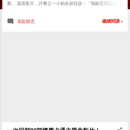
賽。 還原影片，評審之一小柏在節目說：「我願意閉起眼睛
來聽他唱歌，但長相會影響質感，建議他以側臉唱就好。」
網友昨對此抱不平說：「他們自己有長的比較好看嗎？」 另
繼續閱讀 »
張貼留言
一評審包偉銘昨回應，當時所言應是節目效果，也表示他聲
音很有特色。 楊宗緯上麻辣天后宮實錄 PART 1:（請注意楊
宗緯胸前牌子上的名字） 楊宗緯上麻辣天后宮實錄 PART 2:
（這一段楊宗緯有模仿李聖傑唱癡心絕對） 請問楊宗緯，小
藍這個藝名的由來是？真令人好奇...... 另外，希望以後可以看
到小柏戴口罩上快樂星期天。 同場加映： 楊宗緯參加2005年
彰師大校園歌唱比賽的實況錄影（我還能愛誰） 超級星光大
道初賽chap.01 - 楊宗緯 初登場（2007/01/12播出） 鄧麗君 -
再見我的愛人(1978)