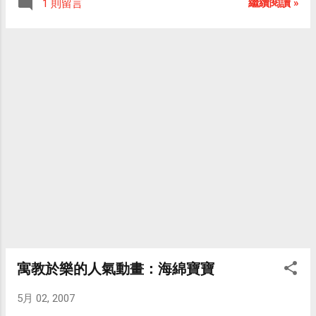
的。而根據可靠消息指出，山姆雷米將不會再執導
繼續閱讀 »
1 則留言
沁、謝玲玲、陳又新等聯合演出，另外尚有
蜘蛛人第四集，至於男女主角是否會再續演第四集
許多飾演外來的星球人的無名英雄，是一部
（如果有第四集的話）？目前還是個未知數。不過
相當驚險又精采的災難影片。 據陳洪明導演
我倒是滿期待看到由其他新生代演員來重新詮釋蜘
表示，拍攝「戰神」一片相當辛苦，常常許
蛛人與瑪莉珍，老實說，我一直覺得飾演瑪莉珍的
多鏡頭都是事前苦苦構思才能拍攝而成。他
克麗絲汀並不漂亮，這一集初登場的關史黛西（由
說，當「戰神」一片上映時，他要謝謝所有
Bryce Dallas Howard 飾演）就比她漂亮多了。 關於
跟他合作拍攝合作拍攝此片的工作人員，他
劇情我就不再多加贅述了，留給大家進戲院慢慢觀
以「戰神」之能上映，之能有所成就，是全
賞。 對了，不曉得各位還記不記得在時代廣場上，
部工作人員的辛苦和努力。 （完整新聞附錄
有一位戴著墨鏡的老先生，對正在看著大銀幕報導
於文末）
蜘蛛人的彼得帕克說：「我猜一個人真的能改變些
什麼。（You know, I guess one person really can
make a difference...） 」，然後拍了拍彼得的肩膀
便離去了。這位路人甲並非泛泛之輩，他正是蜘蛛
人之父史丹李（Stan Lee）！ 史丹李是Marvel
Comics漫畫公司的創辦人，他也是一位著名的漫畫
寓教於樂的人氣動畫：海綿寶寶
家與劇作家，在他筆下所創作出的漫畫角色不計其
數，包括了綠巨人浩克、驚奇四超人、夜魔俠、X戰
5月 02, 2007
警以及蜘蛛人都是他的作品。 「蜘蛛人」、「綠巨