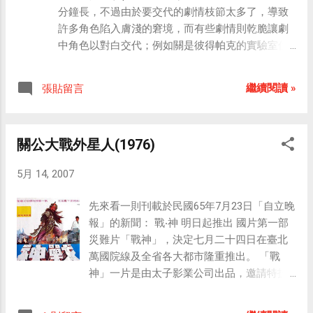
戰艦、雷鳥神機隊、大白鯨、小青蛙、小木
分鐘長，不過由於要交代的劇情枝節太多了，導致
偶、小泰山、寶馬王子、無敵超人、冒險五
許多角色陷入膚淺的窘境，而有些劇情則乾脆讓劇
傑、小乖乖、新木偶奇遇記、萬里尋父、太
中角色以對白交代；例如關是彼得帕克的實驗室伙
空超人、太空飛鼠、燕燕的故事、彩雲仙
伴這件事，照理說應該來一段兩人在實驗室做實驗
子、水晶宮、小時候、歡歡仙子… 歡迎光臨
的橋段，不過卻只讓彼得在餐廳中用對白向瑪莉珍
「 哲生的童年回憶之懷舊卡通主題曲影片 」
繼續閱讀 »
張貼留言
交代兩人的關係。我覺得就算把這一集的劇情拍成
網站，除了有超過八十部卡通的主題曲影片
兩部電影仍是綽綽有餘。 不過雖然時間已經不夠用
可以觀賞，還有關於每一部卡通的詳細介
了，導演還是把時間花在一些好萊塢式的橋段上，
紹，保證讓你既感動又滿足！
關公大戰外星人(1976)
像是彼得帕克在街上耍帥勾引女生的那一段，我覺
得太冗長了，我倒寧願能多看到一些內心戲或動作
5月 14, 2007
戲。 這一集的反派跟前兩集比起來，多了許多。除
了第二集埋下伏筆的綠惡魔二代，還有因逃獄掉入
先來看一則刊載於民國65年7月23日「自立晚
沙漠實驗室而被分解成沙人的弗林馬可（蜘蛛人漫
報」的新聞： 戰‧神 明日起推出 國片第一部
畫原作中，沙人跟殺害班叔這件事是完全無關
災難片「戰神」，決定七月二十四日在臺北
的），以及因為被外星生物演化成的黑蜘蛛人裝附
萬國院線及全省各大都市隆重推出。 「戰
身變成猛毒（Venom）的艾迪布洛克。 編劇也真是
神」一片是由太子影業公司出品，邀請特技
煞費苦心，硬是把幾位「蜘蛛人」裡著名的大反派
片權威導演陳洪明執導，是一部老少咸宜，
塞進這一部續集電影裡，彷彿不會再拍第四集似
大眾化的影片。 「戰神」一片由谷名倫、唐