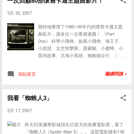
一次回顧80部懷舊卡通主題曲影片！
5月 30, 2007
我特地整理了1980~90年代的懷舊卡通主題
曲影片，讓各位一次看個過癮！ 《Part
One》 科學小飛俠、旋風小飛俠、海王子、
小甜甜、太空突擊隊、霹靂貓、小蜜蜂、小
英的故事、北海小英雄、無敵鐵金剛、星星
王子、咪咪流浪記、綠野仙蹤、湯姆歷險
記、淘氣阿丹、救難小英雄、恐龍救生隊、
繼續閱讀 »
張貼留言
藍色小精靈、宇宙戰艦、小天使、小寶歷險
記、喬琪姑娘、小仙女、花仙子、靈犬雪
麗、淑女小琳、七海遊龍、大獅王、大無敵
我看「蜘蛛人3」
（魔動王）、魔神英雄傳、原子小金剛、大
力水手、聖戰士、巨獸王、海底兩萬哩…
5月 17, 2007
《Part Two》 圓桌武士、金鋼戰神、無敵小
戰士（黃金戰士）、海底小遊俠、糊塗魔術
昨天到美麗華影城領生日當天的免費電影票，看了
師、超時空遊俠、甜甜仙子、金銀島、宇宙
「蜘蛛人3（Spider-Man 3）」。 這部電影雖有140