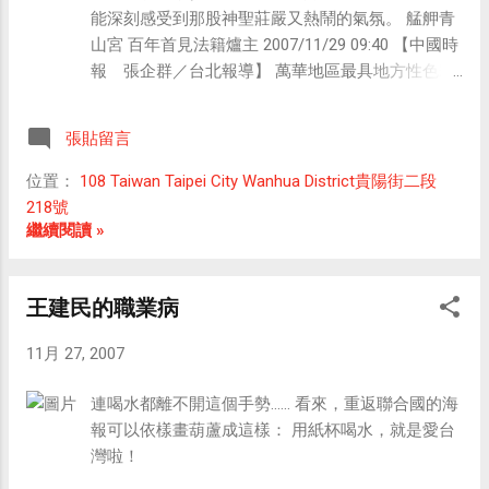
應該是比公司貨便宜，因為對賣家來說可以逃漏
能深刻感受到那股神聖莊嚴又熱鬧的氣氛。 艋舺青
稅，對買家來說缺少了原廠保證跟售後服務，但是
山宮 百年首見法籍爐主 2007/11/29 09:40 【中國時
Wii 的出現，卻讓水貨成了奇貨可居的同義詞。從定
報 張企群／台北報導】 萬華地區最具地方性色彩
價25,000日圓（約合新台幣7,400元）的主機在台灣
的廟宇「艋舺青山宮」，廿八日起展開一年一度為
一台喊價到10,000元以上都有人搶著要的情況來
期五天的廟會慶典活動，在去年爐主連擲十五次
看，這次的 Wii Fit 應該又會讓水貨商海削一筆吧！
張貼留言
「聖杯」下，法國駐台代表處官員阮青年，成為青
剛剛到 PChome 與 Yahoo!奇摩 的購物頻道去看，
山宮創建百年以來祭典活動中的首位外國籍爐主，
位置：
108 Taiwan Taipei City Wanhua District貴陽街二段
發現Wii Fit 的價格大都落在4650~4999之間，不過
令地方人士嘖嘖稱奇。 今年萬華艋舺青山王祭典活
218號
也有破5000元的！Yahoo!奇摩拍賣甚至還多了一個
動，又稱為「迎青山王」或「青山王生」，每年農
繼續閱讀 »
Wii Fit 的專屬類別，裡面的價格更是讓人驚訝，竟
曆十月廿三日為青山王誕辰，從十月廿日起舉行大
然還有直接購買價是8800元的，能賣到比 Wii 主機
拜拜的慶典活動，這段期間的迎神賽會，遶境遊
還貴，我真是服了這些趁著水漲船高就勇於乘風破
王建民的職業病
行，往往是人山人海，熱鬧非凡，為艋舺最具特色
浪的賣家！ 剛剛到奇摩拍賣去逛了一圈，發現好像
的地方性節慶活動，也是台北地區宗教觀光一大盛
3800元（出價中，還不是直接購買價喔）是最便宜
11月 27, 2007
事。 今年爐主為法籍人士阮青年，一年多前來台擔
的，當然跟5000元比起來是便宜很多，但是如果仔
任法國駐台代表處簽證組長，父親為越南人，母親
細想想，原本定價才只有新台幣2600元，就算買到
連喝水都離不開這個手勢...... 看來，重返聯合國的海
為德國人，在原為法屬殖民地的越南出生，年長後
3800元的人，也是冤大頭一個，更遑論要去搶限量
報可以依樣畫葫蘆成這樣： 用紙杯喝水，就是愛台
返回法國發展，成為一名外交官員。因篤信佛教，
50組5000元的 Wii Fit 的行為有多麼可悲了！ Wii 在
灣啦！
在台期間對宗教盛事頗為關注，去年由我外交部人
台灣地區的公司貨上市日遲遲未定，連帶使得 Wii