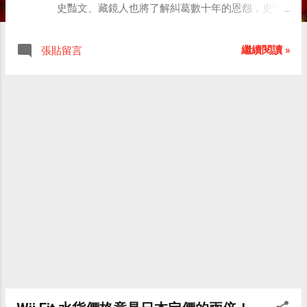
史豔文、藏鏡人也將了解糾葛數十年的恩怨，史艷
文中毒失去理智，大開殺戒，大壞蛋藏鏡人重傷殘
廢，懺悔變成大好人，布袋戲迷等了33年的完結篇
繼續閱讀 »
張貼留言
即將揭曉。 圖說：台灣布袋戲名偶「雲州大儒俠」
史艷文於2000年3月2日過三十歲生日，布袋戲宗師
黃海岱（右二）及黃俊雄（左一）父子在台北市長
官邸耍弄著黃海岱最早的一尊史艷文布偶。中央社
記者王飛華攝。 雲州大儒俠史艷文，以及台灣電視
布袋戲史上第一位大魔頭….「轟動武林驚動萬教，
萬惡的罪魁，藏鏡人也！」讓布袋戲迷耳熟能詳，
就算沒看過布袋戲的人也都聽過這兩位一正一邪的
人物。 布袋戲大師黃俊雄：「以前(明朝)藏鏡人的
父親，被史艷文的父親殺死，他的冤仇還沒報，他
都在幕後指使苗族的人，指使這邊的人跟史艷文作
對。」 等了33年的《雲州大儒俠》完結篇，史艷文
竟然大開殺戒。黃俊雄：「以前的史艷文身懷絕
技，鍊了純陽功，不敢開殺戒，被藏鏡人下毒，九
死一生之際發出純陽氣，也傷了藏鏡人。」 劇情愈
來愈緊張，因為藏鏡人受重傷，只剩下一隻手一隻