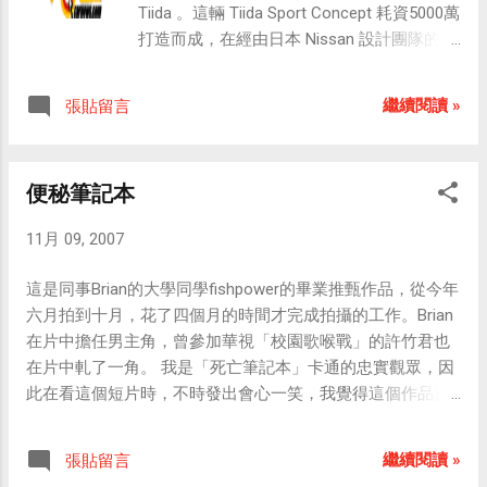
Tiida 。這輛 Tiida Sport Concept 耗資5000萬
計玩家評審眼光的準確度。目前正在舉辦
打造而成，在經由日本 Nissan 設計團隊的巧
「脫帽瑪俐歐」的 Mii 創作全球競賽，有自信
奪天工之下，徹底的給於Tiida改頭換面。
的玩家不妨可以親自參與看看。 「Mii 競賽頻
Tiida Sport Concept 除將 Tiida 作為基本藍
道」已於11月12日正式釋出，可於「Wii 購物
繼續閱讀 »
張貼留言
圖，同時也是以加入 WRC（世界越野錦標
頻道」中免費下載。 （以上資料來源： 巴哈
賽）為目標所研發出來的概念車款，企圖將
姆特 ） 同場加映： 「Mii 競賽頻道」官方網
Tiida 躍登世界舞台意圖十分明顯。這是否表
站：
便秘筆記本
示未來 Nissan 將會加入 WRC 戰場？這還無
nintendo.co.jp/wii/features/mii_contest/ 『
法正式確認，但確定的是，國內的車迷朋友
Ｍｉｉ コンテストチャンネル』は、『似顔
11月 09, 2007
將會在明年台北車展中，親身感受這輛 Tiida
絵チャンネル』で作成できる「 Ｍｉｉ 」を
Sport Concept 獨特魅力。 Tiida Sport
使って楽しむチャンネルです。自分が作っ
這是同事Brian的大學同學fishpower的畢業推甄作品，從今年
Concept 車頭在全面改頭換面之後,帶著十足
た Ｍｉｉ を投稿して他の人に見てもらった
六月拍到十月，花了四個月的時間才完成拍攝的工作。Brian
殺氣 原本動感的車尾造型,在後保桿與尾段排
り、他の人が作った Ｍｉｉ をもらったりす
在片中擔任男主角，曾參加華視「校園歌喉戰」的許竹君也
氣管整合後,更顯科技感 除了加大的輪胎尺寸,
ることができます。 また「コンテスト」の
在片中軋了一角。 我是「死亡筆記本」卡通的忠實觀眾，因
車側同時考慮到空氣力學而改變造型 車艙內
テーマに沿って Ｍｉｉ を作って応募した
此在看這個短片時，不時發出會心一笑，我覺得這個作品真
有著濃烈的科技感,驚豔所有媒體 這兩張賽車
り、他の人が応募した Ｍｉｉ を審査したり
的是太棒了！不管是拍攝的手法或是後製的視效，都具有專
椅有著高度未來感,相信有著不錯的包覆性 同
もできます。 『 Ｍｉｉ コンテストチャン
業水準與不凡的巧思。 同場加映： 便秘筆記本拍攝手札
場加映： 攻殻機動隊 S.A.C. meets NISSAN
繼續閱讀 »
張貼留言
ネル』は、Ｗｉｉショッピングチャンネル
日本 NISSAN 日產車商與動畫公司