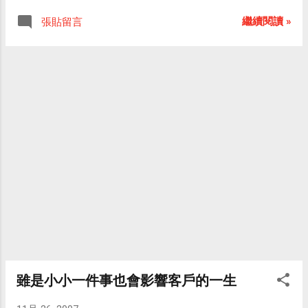
員陪同前往青山宮參拜時，巧逢青山宮報名今年爐
軟體也沒有辦法在台灣以合理的價格發售，苦的就
主，阮青年也報名參加，結果意外成為今年祭典的
繼續閱讀 »
張貼留言
只有我們這些急於嘗鮮的愛玩遊戲者。合格的任天
爐主。
堂代理商！你到底在哪裡？ 我現在開始在問自己，
會不會去買一套售價是兩倍定價的 Wii Fit 呢？ 同場
加映： W...
雖是小小一件事也會影響客戶的一生