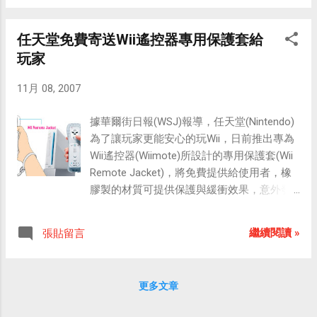
から無料でダウンロードいただけます。
Production I.G 合作，在 Production I.G 新作
「投稿広場」では、自分の Ｍｉｉ を投稿す
「攻殻機動隊 S.A.C. Solid State Society」
ることや、他の人が投稿した Ｍｉｉ を見る
任天堂免費寄送Wii遙控器專用保護套給
（簡稱攻殼SSS）動畫裡將會出現 NISSAN
ことができます。 また、最近人気の Ｍｉｉ
玩家
所研發的實體概念車款－「スポーツコンセ
を呼ぶ「今日のオススメ」やちょっと気に
プト」（Sport Concept）。這輛三門小型車
なる Ｍｉｉ の「仲間を呼ぶ」など、興味の
11月 08, 2007
種，於2005年3月的歐洲車展首次展出，是針
ある Ｍｉｉ を簡単に見つけるための機能を
對年輕人市場所設計研發出來的概念車款。
用意しています。 自分の...
據華爾街日報(WSJ)報導，任天堂(Nintendo)
在「攻殼SSS」動畫中，它是由巴特與德古
為了讓玩家更能安心的玩Wii，日前推出專為
沙所駕駛的車輛；而另一款 NISSAN 六人坐
Wii遙控器(Wiimote)所設計的專用保護套(Wii
休旅車- インフィニティ・クラーザ
Remote Jacket)，將免費提供給使用者，橡
（INFINITY KURAZA），也將在片中登場。
膠製的材質可提供保護與緩衝效果，意外發
在以下的動畫裡出現的 Sport Concept ，跟
生或是遙控器自手中滑落時，可減少遙控器
上文提到耗資5000萬打造而成的 Tiida Sport
損害。 任天堂在其網站發布消息指出，凡是
繼續閱讀 »
張貼留言
Concept ，是同樣的車款，Tiida的車迷們千
曾購買Wii產品的使用者，都可以向任天堂免
萬別錯過這段影片唷！ 【攻殻機動隊 S.A.C.
費索取Wii遙控器保護套，任天堂已於10月15
meets NISSAN】 官網： http://www...
日起開始出貨，而且在此日期後出貨的Wii遊
更多文章
戲機，也已隨機附送保護套。 Wii 剛上市
時，曾發生不少起玩家玩Wii時，將遙控器甩