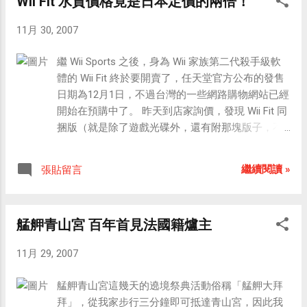
Wii Fit 水貨價格竟是日本定價的兩倍！
腳。黃俊雄透露，觀眾期待30多年的結局是，藏鏡
11月 30, 2007
人會徹底懺悔，由「萬惡的罪魁」轉性成為修行
人。 「金光閃閃，瑞氣千條！」這句話應該是台灣
繼 Wii Sports 之後，身為 Wii 家族第二代殺手級軟
戲迷共同的記憶，《雲州大儒俠》只拍到民國63年
體的 Wii Fit 終於要開賣了，任天堂官方公布的發售
就停住了，在文建會等單位贊助下，台灣貞觀文化
日期為12月1日，不過台灣的一些網路購物網站已經
基金會12月邀請黃 俊雄展開「掌上風雲新世紀」全
開始在預購中了。 昨天到店家詢價，發現 Wii Fit 同
台巡演，預計以一個月巡迴台北縣市、桃園、台中
捆版（就是除了遊戲光碟外，還有附那塊版子，不
縣市、彰化、南投等地舉行十場演出，黃俊雄將帶
過如果沒有那塊版子，有光碟也沒用，所以我想盜
著26位師傅，重現過世父親： 大師黃海岱的真功
版應該賺不到這款遊戲的錢了）的水貨價格已經被
夫。 新聞來源： ETtoday.com
繼續閱讀 »
張貼留言
哄抬到4,800元！ Wii Fit 的官方定價是日幣8,800
元，以今天的匯率來換算，約折合新台幣2,600元，
再加上運費與利潤的話，最多也不應該超過3,500
艋舺青山宮 百年首見法國籍爐主
元，而且水貨商的進貨 價格一定都遠低於定價，以
「超級瑪莉歐銀河」來說，官方定價是5,800日圓，
11月 29, 2007
約合新台幣1,712元，但是在台灣如果賣到這個價
格，應該沒人會買吧，目 前市面上常見到的價格約
艋舺青山宮這幾天的遶境祭典活動俗稱「艋舺大拜
在1,350~1,500元之間。 事實上，水貨的價格本來就
拜」，從我家步行三分鐘即可抵達青山宮，因此我