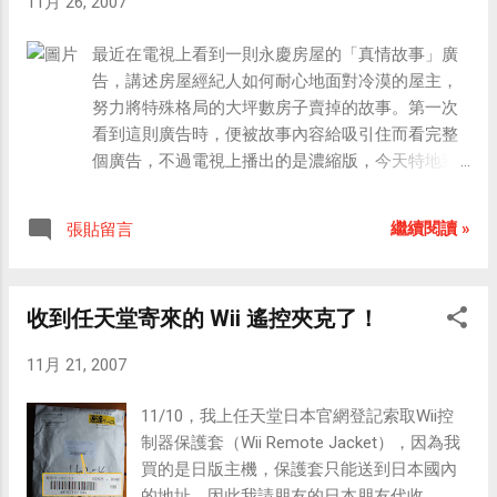
11月 26, 2007
最近在電視上看到一則永慶房屋的「真情故事」廣
告，講述房屋經紀人如何耐心地面對冷漠的屋主，
努力將特殊格局的大坪數房子賣掉的故事。第一次
看到這則廣告時，便被故事內容給吸引住而看完整
個廣告，不過電視上播出的是濃縮版，今天特地到
永慶官網把四分鐘的完整版本看了一遍。 完整版本
廣告： 故事中的房屋經紀人圓滿地處理了王先生的
繼續閱讀 »
張貼留言
房子，讓他擁有更多勇氣來面對命運的挑戰，也讓
他深刻體悟到「自己做的一件小事，可能會影響客
戶的一生」；他知道自己「做到了可以記得一輩子
收到任天堂寄來的 Wii 遙控夾克了！
的事」，更為自己這份能夠幫助別人的工作，感到
十分驕傲！ 這個故事深深打動了我，我發現，如果
11月 21, 2007
身處職場上的每個人都能抱持這樣的想法，盡己所
能去幫助客戶，那麼這個社會將會更加地圓滿與幸
11/10，我上任天堂日本官網登記索取Wii控
福。 就像「蝴蝶效應」理論中所述「某地上空一隻
制器保護套（Wii Remote Jacket），因為我
小小的蝴蝶扇動翅膀而擾動了空氣，長時間後可能
買的是日版主機，保護套只能送到日本國內
導致遙遠的彼地發生一場暴風雨」，我們在工作中
的地址，因此我請朋友的日本朋友代收。