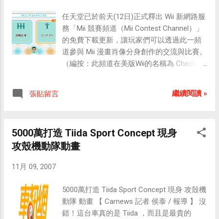
金鐘獎的是東風衛視（也就是上述的 Asia
Plus），於是便連到與東風衛視同屬「年代
任天堂已於前天(12日)正式釋出 Wii 新網路服
集團」旗下的im.tv Vlog 去找看看，果然找到
務「Mii 競賽頻道（Mii Contest Channel）」
了楊宗緯在金鐘獎演唱組曲的影片，看來年
的免費下載更新，讓玩家們可以透過此一頻
代此舉應該是針對 YouTube 而來的，對於提
道參與 Mii 漫畫肖像分身創作的交流與比賽。
升 Vlog 的瀏覽率應該算是挺有效的一招，不
（編按：此頻道在美版Wii的名稱為 Check Mii
過也造成了網友瀏覽的不便，畢竟 Youtube
Out Channel） 「Mii 競賽頻道」中提供「投
的瀏覽人數遠遠超過 Vlog，相信許多只知道
稿廣場」與「競賽」兩項目，「投稿廣場」
繼續閱讀 »
張貼留言
YouTube 的網友們，應該會因為無法在
讓玩家們可以彼此分享自己製作的 Mii，「競
YouTube 上面看到金鐘獎的片段而感到失望
賽」則是讓玩家參加各種 Mii 主題創作比賽活
吧！ 金鐘獎／美麗晨曦 高慧君：我是位喜
動。 在「投稿廣場」中，參與創作投稿的玩
5000萬打造 Tiida Sport Concept 現身
歡表演的女人 2007/11/18 00:03 影劇中心／
家被稱為「Mii 工匠」，可上傳自己製作的
攻殼機動隊動畫
綜合報導 歌手出身的高慧君以「大愛劇場－
Mii 讓其他玩家瀏覽與下載，瀏覽方式分為本
美麗晨曦」勇奪今年電視金鐘獎 戲劇類女主
國與全世界，瀏覽類別包括「今日推薦」、
11月 09, 2007
角獎。高慧君有很多感動，她說，進入演藝
「前 50 名」、「隨意叫出」等，並會統計各
圈有三個階段，第一階段她是個幸運的歌
投稿 Mii 的人氣來產生 Mii 工匠排行榜。 在
5000萬打造 Tiida Sport Concept 現身 攻殼機
手；第二階段她是個迷失的女人，在人生道
「競賽」中，會定期舉辦各種 Mii 主題創作比
動隊 動畫 【 Carnews 記者 侯泰 / 報導 】 沒
路找不到自己；現在，第三個階段，她是個
賽，玩家可依照主題來製作 Mii 投稿參賽，也
錯！這台車真的是 Tiida ，而且是最貴的
喜...
可以參與投稿作品的評審，結果出爐時會統