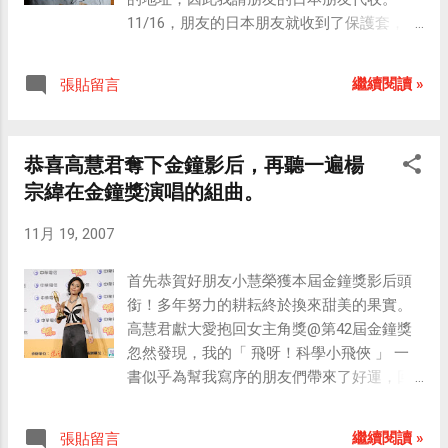
所做的每一個舉動、每一份努力，都很可能會對身
11/16，朋友的日本朋友就收到了保護套，然
旁的同事、客戶造成巨大的影響。付出雖不一定會
後再轉寄到台灣來。由此推估，任天堂應該
有等值的回報，但我相信，如果別人可以因為自己
在11/14便把保護套寄出了，效率真的很驚
的努力而得到快樂，自己必定會獲得更多的快樂。
繼續閱讀 »
張貼留言
人。 11/19，朋友通知我已經收到了。昨天
雖然這只是一隻商業廣告片，但其中所要傳達的價
（11/20）我便去跟朋友拿Wii控制器的專屬
值觀卻十分地有意義。我深深相信，每個人只要再
夾克。 任天堂真的是一家很有誠意的公司，
努力多一點，這個社會就會幸福多一點！共勉之 :)
恭喜高慧君奪下金鐘影后，再聽一遍楊
購買過 Wii 主機的人只要上網登錄個人資
最後，歡迎各位擁有個人部落格的網友們一同加入
宗緯在金鐘獎演唱的組曲。
料、填寫主機序號，任天堂就會免費寄送 Wii
永慶房屋的「 圓滿天使串連 」公益活動，只要您
Remote Jacket，而且數量最多可以要到五個
加入串連 ，永慶房屋就會捐出100元，目標是一百
11月 19, 2007
（由登記者自行選擇要幾個）。我雖然只有
萬元；希望藉助大家的公益心，把愛傳出去，幫助
兩個控制器（隨主機附一個、「第一次接
更多的人一圓成家夢。 同場加映： 永慶房屋｜真情
首先恭賀好朋友小慧榮獲本屆金鐘獎影后頭
觸」附一個），不過我還是要了五個保護
故事
銜！多年努力的耕耘終於換來甜美的果實。
套，呵呵。 我問朋友，會不會每個人登記時
高慧君獻大愛抱回女主角獎@第42屆金鐘獎
都選擇要五個呀？他說按照日本人的民族
忽然發現，我的「 飛呀！科學小飛俠 」 一
性，是不會的，他們會看自己有幾支控制
書似乎為幫我寫序的朋友們帶來了好運，回
器，就會照實選擇數量。或許，這正是任天
顧兩年前（2005）這本書即將出版之際，幫
堂會開放讓登記者自行選擇數量到最多五個
我在書中寫推薦序的建寧（F.I.R.）與秋興
的原因吧！（實際上，一般人最多應該也只
繼續閱讀 »
張貼留言