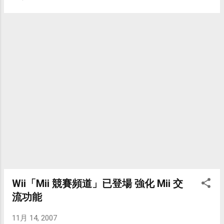
（動力火車）都在那 一年的金曲獎得了獎，
會買四個控制器吧，因為目前 Wii 的遊戲最
分別拿下了最佳國語演唱新人與最佳重唱組
多也只有支援四個人同時進行。） 將 Wii 控
合，而好友高慧君也在今年的金鐘獎拿下了
制器套上夾克後，平常沒在使用時，就沒辦
最佳戲劇節目女主角。不過或許是我自己想
法放進充電座了，這倒是有點小小不便。 不
太多了 ^_^ 不管如何，還是覺得與有榮焉，
過，我原本以為除了夾克之外，還會一併收
為他們感到高興！ 另外，這一屆電視金鐘獎
到新的吊繩（靠近手腕處有卡榫可固定，遊
頒獎典禮中，有一段表演讓我印象深刻，看
戲時不會鬆脫），就是如上圖DM上面的那種
了好幾遍，就是楊宗 緯演唱的經典電視連續
吊繩，但很可惜，只有收到夾克而已，所以
劇主題曲組曲，他的唱工真的好得沒話說，
還是只能暫用舊型的吊繩。 附在包裹裡的一
尤其是「楚留香」那一段，搭配了觀眾席上
封信：（點選可看大圖）
吳孟達（當年在楚劇中飾演胡鐵花）的笑
容，真的讓人很感動。與各位分享楊宗緯的
這段精彩演唱： 我們的班歌 - 楊宗緯組曲
2007年第42屆電視金鐘獎頒獎典禮 剛剛到
YouTube 搜尋這段影片，發現原本存在的影
片現在都已被YouTube官方給強制移除了，
Wii「Mii 競賽頻道」已登場 強化 Mii 交
頁面上顯示的原因是「由於 Asia Plus
流功能
Broadcasting Limited 提出了版權宣告，因此
不能再使用此影片 」，後來我想到製播此屆
11月 14, 2007