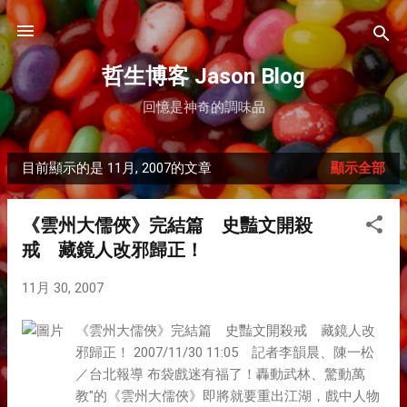
跳到主要內容
哲生博客 Jason Blog
回憶是神奇的調味品
目前顯示的是 11月, 2007的文章
顯示全部
發
表
《雲州大儒俠》完結篇 史豔文開殺
文
戒 藏鏡人改邪歸正！
章
11月 30, 2007
《雲州大儒俠》完結篇 史豔文開殺戒 藏鏡人改
邪歸正！ 2007/11/30 11:05 記者李韻晨、陳一松
／台北報導 布袋戲迷有福了！轟動武林、驚動萬
教"的《雲州大儒俠》即將就要重出江湖，戲中人物