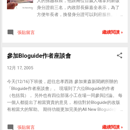
人的孫越叔叔，他跟兩位百歲人瑞拿到新版
Pianist（戰地琴人）」一片獲得奧斯卡影帝
身分證前三名，內政部長蘇嘉全表示，為了
的殊榮） ...
方便年長者，換發身分證可以到府服務。 內
政部表示，現行身分證格式已逾20年，民眾
使用時常發生本人與20年前相片不相像，且
繼續閱讀 »
張貼留言
舊身分證沒有防偽辨識設計，所以偽造身分
證事件時有所聞，國民新式身分證已從本月
21日開始，至明年12月31日全面換發完畢。
參加Bloguide作者座談會
從藝人變成全職的義工跟公益代言人，孫越
叔叔擁有清新的好形象，而且他又是這次的
12月 17, 2005
活動代言人，這張新版的身分證，第一張身
分證當然要換發給他。除了孫叔叔之外，第2
今天(12/16)下班後，趕往忠孝西路 參加東森新聞網所辦的
張跟第3張要換給兩位百歲人瑞，而且為了方
「Bloguide作者座談會」。 現場到了六位Bloguide的作者
便年長者還能到府服務。 全台有多少人要換
（包括我）， 另外也有四位部落小工在場一同參與討論。 每
證？根據內政部估計，將有1881萬人要換發
一個人都提出了相當寶貴的意見， 相信對於Bloguide的改版
新式身分證，雖然孫叔叔可以拿到第一張，
有相當大的幫助。 期待功能更加完美的All New Bloguide的問
其他民眾也不要太緊張，自即日起到明年底
世。 以下是今天出席的Bloguide作者的部落格：（依座位序
都可以換發。 中華民國國民身分證之沿革：
排列） 創新心智圖KM智庫網
1946年，內政部公布「國民身分證實施暨公
繼續閱讀 »
張貼留言