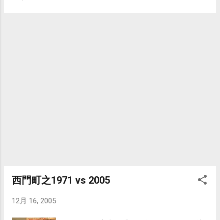
http://blog.nownews.com/kmleader/ 思潮
務員首先領證辦法」，率先由中央及省級公
http://blog.nownews.com/fengchi2004/ 五餅二酒私家珍藏小
務員於1946年10月領發國民身分證，並從
菜 http://blog.nownews.com/kathyju/ 貓毛塞鍵盤
1947年開始普發國民身分證，之後經過1954
http://blog.nownews.com/momotei/ 砂隆寺
年、1965年、1975年、1986年及2005年12月
http://blog.nownews.com/samu/ 連結夢與現實的哲生原力
21日，共計5次全面換發國民身分證。 歷代
http://blog.nownews.com/jasonforce
身分證在格式、註記事項、紙張顏色、男女
證分色上均有不同，身分證註記欄由全面開
放改為正面膠封，到本次2005年換證使用膠
膜雙面護貝，每個變革都象徵社會的變遷與
時代的進步。 1947年 第一代國民身分證 抗
戰勝利後，中華民國政府於1947年5月初次發
行身分證。
西門町之1971 vs 2005
12月 16, 2005