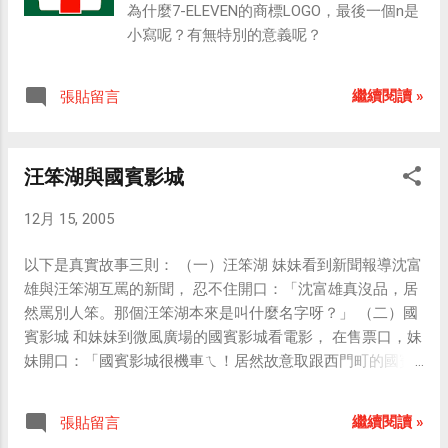
為什麼7-ELEVEN的商標LOGO，最後一個n是
小寫呢？有無特別的意義呢？
繼續閱讀 »
張貼留言
汪笨湖與國賓影城
12月 15, 2005
以下是真實故事三則： （一）汪笨湖 妹妹看到新聞報導沈富
雄與汪笨湖互罵的新聞， 忍不住開口：「沈富雄真沒品，居
然罵別人笨。那個汪笨湖本來是叫什麼名字呀？」 （二）國
賓影城 和妹妹到微風廣場的國賓影城看電影， 在售票口，妹
妹開口：「國賓影城很機車ㄟ！居然故意取跟西門町的國賓
戲院一樣的名字。」 （三）誰在講電話？ 有一次在戲院看電
影 電影裡的手機響了 有個老外誤以為是沒水準的觀眾 大聲
繼續閱讀 »
張貼留言
的說「hello」表示抗議 結果， 坐在附近另一個觀眾就抗議：