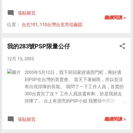
攝的照片，比較清楚些：
張貼留言
繼續閱讀 »
位置：
台北101, 110台灣台北市信義區
我的283號PSP限量公仔
12月 15, 2005
2005年5月12日，我下班回家經過西門町，剛好遇
到PSP在台灣的首賣會。 當天下著細雨，所以並沒
有出現排隊的長龍。 我問了一下工作人員，首賣的
300台賣完了沒？ 工作人員說還有剩，於是我就去
排隊了。 台上有漂亮的PSP小姐 我覺得中間那一位
最漂亮 這是我從後台拍到她的側面。 這是我的PSP
限量公仔，全台灣只有300個，腳底還有編號喔！
繼續閱讀 »
張貼留言
5/12台灣區首賣，前三百台有贈送PSP限量公仔，
我拿到的號碼牌是283號。 所以我拿到的PSP限量公