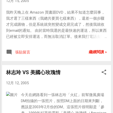
12月 15, 2005
應該會看到「傅培梅食譜」.................
我昨天晚上在 Amazon 買書跟DVD，結果不知道怎麼回事，
我才選了三樣東西（我總共要買七樣東西），還差一個步驟
才完成購物，但是系統就突然變成交易完成了，然後我就收
到email的通知。 由於當時我選的是最快速的運送，所以東西
已經被立即安排運送，而無法取消訂單。後來我打電話去問
我的信用卡發卡銀行，他們也說不能退錢，必須要Amazon
願意取消交易才能退款。 於是我狠下心來，就立刻又訂購了
繼續閱讀 »
張貼留言
剩下還沒購買的四樣東西，也選了最快速的運送方式，然後
我寫了一封客服信給Amazon，請他們幫我將這兩筆訂單合
併處理，看能不能幫我省下一些運費。 今天我收到了回信，
林志玲 VS 美國心玫瑰情
信中大意是說： 「很抱歉，因為物品都已經安排運送了，所
以我們無法幫你的兩張訂單合併處理，不過既然你在購買之
12月 12, 2005
後立刻提出這樣的需求，所以我們決定退還你其中一張訂單
的運費。」 兩筆訂單的運費分別是 33.1美元 與 69.44美元，
今天在網路看到一張林志玲「火紅」前幫微風廣場
而他們選擇退還我較多的那個運費：69.44美元。 這樣一來，
DM拍攝的一張照片，按照DM上面的日期來判斷，
反而比我一次訂購七樣東西的運費還便宜， 甚至比選擇較慢
應該是2003年2月份的DM。這張照片很明顯是「參
的運送速度的運費還要少。 從這次的事件，我深刻體認到
考」1999年好萊塢電影「美國心‧玫瑰情（American