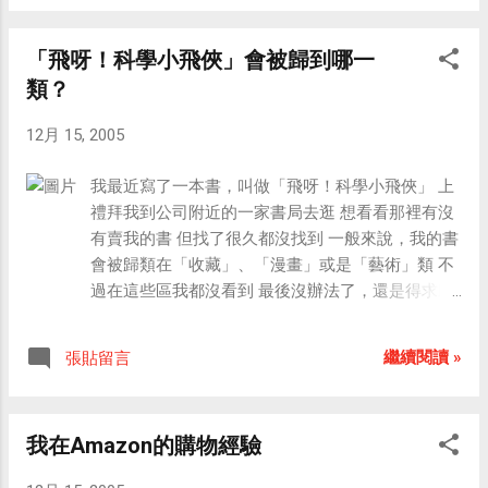
「講電話還那麼大聲！」 原來他以為是那個老外在講電
話.............
「飛呀！科學小飛俠」會被歸到哪一
類？
12月 15, 2005
我最近寫了一本書，叫做「飛呀！科學小飛俠」 上
禮拜我到公司附近的一家書局去逛 想看看那裡有沒
有賣我的書 但找了很久都沒找到 一般來說，我的書
會被歸類在「收藏」、「漫畫」或是「藝術」類 不
過在這些區我都沒看到 最後沒辦法了，還是得求助
店員 店員用電腦查詢了一下 告訴我店裡還有一本庫
存 於是我跟在他後面 去看看我的書是放在哪一區
繼續閱讀 »
張貼留言
結果，我差點笑出來.......... 沒想到我的書竟被放在
「科學類」那一區 我的書的左邊是「高中地球科
學」，右邊是「一千個為什麼」 真的是太勁爆的分
我在Amazon的購物經驗
類了................ 若是按照這個分類邏輯， 「倚天屠龍
記」在這家書店應該會被放在「烹飪類」吧！ 旁邊