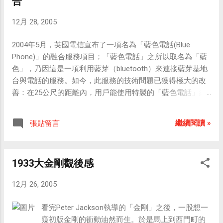
合
12月 28, 2005
2004年5月，英國電信宣布了一項名為「藍色電話(Blue
Phone)」的融合服務項目；「藍色電話」之所以取名為「藍
色」，乃因這是一項利用藍芽（bluetooth）來連接藍芽基地
台與電話的服務。如今，此服務的技術問題已獲得極大的改
善：在25公尺的距離內，用戶能使用特製的「藍色電話」終
端器（也就是一具電話），在固定網路和GSM網路之間進行
無縫切換。 若以電信業長遠的發展來看，單單經營移動網路
繼續閱讀 »
張貼留言
或固網的電信業者都難以生存，因為有越來越多的用戶不願
意在家或辦公室裡使用與行動電話不同號碼的固網電話。 因
此以英國電信為首所倡導的「藍色電話」，受到很多電信業
1933大金剛觀後感
者和用戶的歡迎。「藍色電話」能讓每位用戶只需使用單一
號碼便能悠遊於移動網路與固定網路之間；用戶在家或辦公
12月 26, 2005
室採用的線路是固定電話網路，而出門在外所採用的則是移
動電話網路（例如GSM）。這種移動網路商和固定電話商的
看完Peter Jackson執導的「金剛」之後，一股想一
融合（或二者已為一體），既能降低營運成本，又可以增加
窺初版金剛的衝動油然而生。於是馬上到西門町的