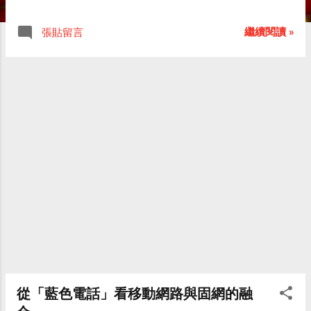
「每況愈下」是同義詞，就是越來越糟糕的
意思。其實錯啦！ 「每下愈況」這個成語出
繼續閱讀 »
張貼留言
自《莊子．知北遊》，篇中記述戰國時的東
郭子向莊子請教。東郭子問莊子：「你所說
的道，到底在哪裏呢？」莊子說：「無所不
在。」東郭子請莊子說得具體一點，莊子就
舉例說螞蟻、草、磚瓦甚至大小便，都是道
所在的地方。
從「藍色電話」看移動網路與固網的融