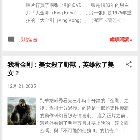
收入，同時也方便了用戶，節省其使用電話的花費。 「藍色
唱片行買了兩張金剛的DVD，一張是1933年的黑白
電話」是基於電話業務（它一直是電信的最主要業務）而推
片「大金剛（King Kong）」，另一張則是1976年重
出的。當移動通信進入寬頻的3G、B3G，而固定電話和網際
拍的「大金剛（King Kong）」（潔西卡蘭芝初登大
網路也進入了寬頻（ADSL，Cable Modem）通信之際，一個
銀幕之作）。 上週五我把1933年的「大金剛」看了
新的技術將受到移動電話和固定電話廠商的認同與歡迎，那
一遍之後，不得不佩服Peter Jackson，他不僅是重
就是IMS（IP多媒體系統）。 IMS來自於3GPP的WCDMA的R5
繼續閱讀 »
張貼留言
拍金剛而已，他還把金剛的故事拍得更有深度、更
版本，現在已被ITU（國際電信聯盟）接受。IMS的優點在於
合理化。 1933的「大金剛」片中，女主角對於金
核心網與接入無關。由於IMS解決的是打電話的同時傳送多媒
剛，只有害怕而已，沒有絲毫的感情成分在其中。
體訊息的問題，可被兩網同時採用，有利於固網和移動網路
我看金剛：美女殺了野獸，英雄救了美
所以從頭到尾，只要當女主角面對著金剛，就只有
間的無縫融合，並最終會構成一個統一的多業務平台，因此
女？
尖叫。所以當最後金剛從帝國大廈上跌落時，觀眾
這一技術在2006年必然會受到兩網營運商的共同重視，並促
應該跟女主角一樣，不會有一絲的心疼與不捨。 而
使其迅速發展。 順便提一下耶魯校園內的藍色電話。（不過
12月 21, 2005
且當金剛被抓到曼哈頓「示眾」時，安與傑克則選
這跟前文所提之藍色電話無關） 在耶魯校園（北到Science
擇了這個「世界第八大奇景首映」的場合，當眾宣
Hill，南到Yale Hospital及Medical School），處處可見藍色小
到華納威秀看完三小時十分鐘的「金剛」之
布他們兩人要結婚的消息。由此可知，安對於金剛
燈（當然天黑才會明顯）。燈下有按鈕及對講機，直接連通
後，覺得十分過癮。的確是一部娛樂性極高
的確沒有任何的愛。 不過，我相信片中的金剛對於
到耶魯校警，遇到緊急狀況時按下紅色按鈕，校警會在一兩
的動作科幻冒險奇情喜劇。 進入正片之前，
女主角，仍有些許的愛憐，所以當他知道自己即將
分鐘內抵達。這個Blue Phone 亦可打校內及市內電話。校內
還意外看到了明年五月才要上映的「達文西
跌落時，還是先將女主角安放於帝國大廈上，避免
電話只要按下黑色的大按鈕，再撥後面5碼即可。市內電話則
密碼」與「不可能的任務III」的預告片，算
她會隨著他墜落身亡。 1933年的傑克是船上的水
先按黑色按鈕，再按9，再撥7碼電話號碼即可。
是額外的收穫！ 從「金剛」這部電影，可以