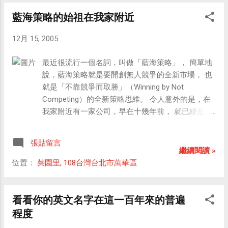
仔的編號也是283號。 這是PSP公仔站立的英姿 期
藍海策略的始祖在我家附近
待LocationFree的來臨！ 到時候我就會把PSP公仔
放在LocationFree上面。
12月 15, 2005
最近很流行一個名詞，叫做「藍海策略」， 簡單地
說，藍海策略就是要開創無人競爭的全新市場， 也
就是「不靠競爭而取勝」（Winning by Not
Competing）的全新策略思維。 令人意外的是，在
我家附近有一家公司，早在十幾年前， 就已經是藍
海策略的力行者了！ 我特地拍了一張照片如下，你
看了就會明白..................
張貼留言
繼續閱讀 »
位置：
菜園里, 108台灣台北市萬華區
看看你的英文名字在這一百年來的普遍
程度