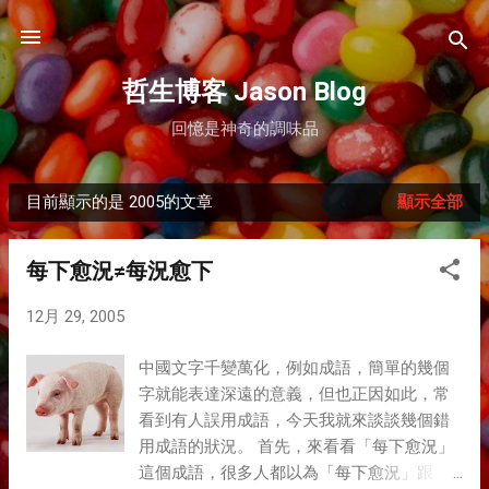
跳到主要內容
哲生博客 Jason Blog
回憶是神奇的調味品
目前顯示的是 2005的文章
顯示全部
發
表
每下愈況≠每況愈下
文
12月 29, 2005
章
中國文字千變萬化，例如成語，簡單的幾個
字就能表達深遠的意義，但也正因如此，常
看到有人誤用成語，今天我就來談談幾個錯
用成語的狀況。 首先，來看看「每下愈況」
這個成語，很多人都以為「每下愈況」跟