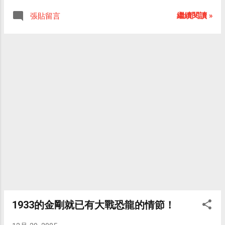
手，他與安的愛情建構在膚淺的表相（容貌、身
很明顯看到導演Peter Jackson的雄心壯志，
材）的相互吸引之上，這跟PJ版有很大的不同，也
繼續閱讀 »
張貼留言
PJ彷彿在跟麥提南、柯麥隆與史匹柏嗆聲：
比較難讓人信服傑克會拼了命去救安。 我很佩服在
不是只有你們才能拍出好看的叢林冒險片
1933年，也就是民國22年，就能夠拍出一部這麼具
（終極戰士）、船難片（鐵達尼號）與恐龍
有想像力以及憾人視效的電影來。片中的金剛與恐
片（侏羅紀公園）！我不但也能作到，而且
龍，都是用黏土等塑材去製作的，然後一格一格 地
作得比你們更棒！ 「金剛」真的是一部標準
拍攝，再以每秒24格播放出動態的影片來。至於演
「內行看門道，外行看熱鬧」的電影。 原本
員與金剛的互動，則是將已經事先拍攝好的黏土怪
PJ要邀請首版金剛女主角Fay Wray在新版金
獸動態影片，投影在大布幕上，再在讓演員在大布
剛裡客串一角的，無奈她於2004年8月8日以
幕前演 出，就好比我們站在戲院的螢幕前與螢幕上
95歲的高齡逝世了(1907~2004)，PJ為了紀念
的角色對戲一般，雖然永遠碰不到，但是還是可以
她，便完全依照Fay Wray當初在金剛片中的
做出互動的效果。 這讓我想到小時候在台北市的中
造型來打造女主角Ann的模樣，下圖即為
山堂 曾看過一個改編自「天方夜譚」的舞台劇，那
Naomi Watts與Fay Wray在新舊兩版本中所飾
是一個來自日本的劇團所演出的，舞台上有一片被
演的Ann Darrow（在登船之前）的打扮，是
割成一條一條的大布幕，播放著辛巴達的歷險故
不是一模一樣呢？ 除此之外， PJ還故意在
事，當畫面中的辛巴 達往觀眾衝過來時，一位扮成
片中的導演Carl Denham與其助理Preston在
與螢幕裡的辛巴達一樣的演員便從一條一條的布幕
車上的一段對話裡，放進了Fay Wray的名
1933的金剛就已有大戰恐龍的情節！
後衝出到舞台上，看起來就像是辛巴達從螢幕裡跑
字。當時的對話大致如下：Carl急著要找穿四
了出來，讓觀者不禁驚呼神奇！ 小時候我一直以為