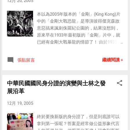
12月 20, 2005
號戲服的女演員來演出他的新戲，最後他問
金剛（King Kong）這個名字是翻譯自中文，雖然後
助理「Fay是穿四號戲服吧？」，助理回答
來我知道這個金剛與佛經中所云之金剛並不一樣，
本以為2005年版本的「金剛」(King Kong)片
「是的，不 過她已經在拍RKO的片子了」，
但卻又不明瞭為何人們要將巨猩叫做金剛。直至看
中的「金剛大戰恐龍」是導演彼得傑克森故
一般人可能看不懂其中有趣之處，其實這段
了1933年的...
意惡搞來諷刺侏羅紀公園的，結果沒想到，
話就是在說Fay Wray去拍攝RKO的新戲「King
原來早在1933年最初版的「金剛」片中，就
Kong」了（RKO就是出品1933年「King
已經有金剛大戰暴龍的情節了！ 由於1933年
Kong」的電影公司）。順道一提，飾演助理
與2005年的「金剛」，我都還沒看過，所以
Preston的人正是影帝湯姆漢克的兒子--柯林
暫不發表任何評論。 先跟大家分享幾張電影
漢克（Colin Hanks）。 除了柯林漢克之外，
繼續閱讀 »
張貼留言
史上多個版本（1933、1976、1986、2005）
此片中還有一位亮眼的配角，就是飾演亂畫
「金剛」的電影海報與劇照： King Kong
海報的叛逆水手Jimmy的傑米貝爾（Jamie
(1933) King Kong (1976) King Kong 2 (1986)
Bell），或許很多人對他不熟悉，但若提到他
中華民國國民身分證的演變與士林之發
King Kong (2005)
主演的第一部電影「Bill Elliot（舞動人
展沿革
生）」，應該就會有印象了吧，他就是該片
中的主角Bill Elliot。 傑米是本片中除了飾演
12月 19, 2005
Jack的安德烈布洛迪（Adrien Brody）之外的
第二位影帝級演員，他曾藉著「舞」片獲得
終於要換新版的身分證了，但是到底誰可以
英國獨立電影獎最佳新人獎與美國國家影評
拿到第一張呢？答案是經常做公益形象代言
協會傑出童星獎。（註：安德烈曾以「The