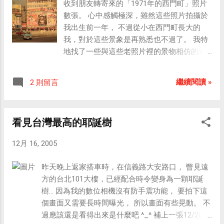
收到朋友轉寄來的「1971年的西門町」照片
數張。 心中感觸極深，雖然這些照片拍攝於
我出生前一年， 不過從小在西門町長大的
我，對於這些景象是再熟悉也不過了。 我特
地找了一些與這些老照片裡的景物相仿的近
期寫真， 將它們貼在一起，供各位網友比
較， 看看人事已非的今日，景物是否依舊？
繼續閱讀 »
2 則留言
看見台灣最高的耶誕樹
12月 16, 2005
昨天晚上返家搭車時，在信義路大安路口， 瞥見遠
方的台北101大樓，已經配合時令變身為一顆耶誕
樹… 因為我的數位相機沒有防手震功能， 要拍下這
個畫面又需要長時間曝光， 所以畫面有些晃動。 不
過應該還是看得出來是什麼吧 ^_^ 補上一張12/20拍