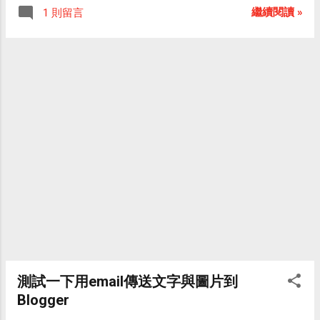
五日以上的股票有：國泰金 (2882) 華南金
可遙控引爆的自殺背心。恐怖份子B則有引爆
繼續閱讀 »
1 則留言
育》中的故事，描述主角馬可(Marco)為了找
(2880) 仁 寶 (2324) 鴻 海 (2317) 大 同 (2371)
器，並有手機可監看A的Twitter與影像。如此
尋失去音訊的母親，獨自從義大利前往遙遠
旺 宏 (2337) 寶 成 (9904) 陽 明 (2609) 中 鋼
B就可依照收到的訊息與影像來決定最佳引爆
的阿根廷，全作共 52 集。 經典科幻動畫
(2002) 國 建 (2501)。 寫這篇的目的是為了幫
時機點。 本文引用自： ZDNet新聞專區
《宇宙戰艦》（原名：宇宙戰艦大和號）描
華南金的股價做個歷史性的紀錄，因為我認
述未來世界中地球受到遠方的星球侵略，導
為今天的價格 15.2 應該是這一波跌勢的最低
致地球完全無法居住，而人類受到另一個星
點了。接下來就等著看它的股價節節高升
球 Iscandar（イスカンダル）的協助，製作
吧！ 華南金(2880)最新股價： 華南金(2880)
了「宇宙戰艦大和號」，朝向 Iscandar 前進
四個月來的股價變化﹔ 同場加映： 華南金
的故事。睽違 25 年的新作電影動畫《宇宙戰
(2880) - 個股走勢 - Yahoo!奇摩股市 華南金
艦大和號 復活編》也將於 2009 年上映。
(2880)股價紀錄持續更新中： 日期 股價
「遊步計：萬里尋母」與「遊步計：宇宙戰
10/28 15.2 10/29 15.2 10/30 16.25 10/30
艦」預定在 2008 年 12 月 6 日發售，每一個
17.35 11/03 18.5 11/04 18.8 11/05 18.75
的定價（含稅）為日幣 ...
11/06 17.45 11/07 17.5 11/10 17.5 11/11 16.3
11/12 16.2 11/13 15.1 已經跌破我預估的最低
點，所以不再記錄了......
測試一下用email傳送文字與圖片到
Blogger