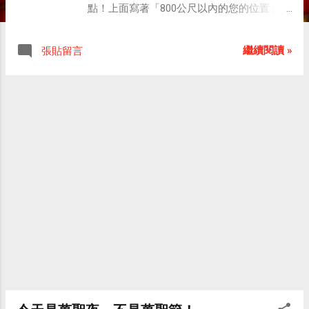
點！上面寫著「800公尺以內的您的位置」，
也就是說誤差在方圓800公尺內，真的很厲
害！ 原來現在科技已經進步到不需GPS，只
繼續閱讀 »
張貼留言
要透過網路就可以進行定位，這對於沒有內
建GPS的裝置來說，真的是一項方便又實用
的功能。 Google Maps 的定位方式，是透過
接收手機通訊（上網）處附近數個基地台的
訊號，藉由這些訊號輔以演算法來大約判斷
出使用者所在的位置。 除了定位之外，
Google Maps 還可以幫你規劃兩地之間的旅
途路徑，分為駕車跟步行兩種模式，若選擇
步行，會指引你搭乘大眾交通工具（連要搭
哪一路的公車都會告訴你）再配合步行抵達
目的地。 以下這篇文章，對於 Google Maps
的這項新功能有很詳細的介紹。 Google
Maps 又有新功能，這次讓你不需裝設 GPS
晶片也可進行“定位”，輕鬆享受定位資訊服務
（Location-based Service, LBS）。 傳統
上，我們若需要定位（在戶外），便需要有