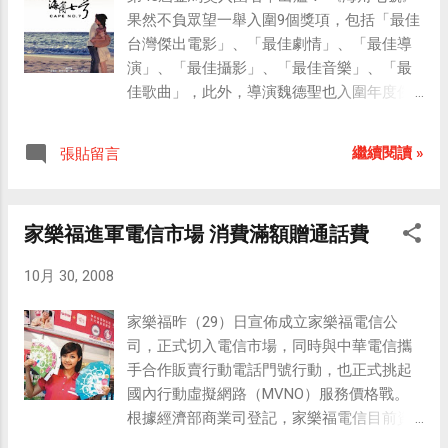
Halloween 就是萬聖節。 事實上，11月1日才
數量而定）。若該手機未包含GPS裝置，變
果然不負眾望一舉入圍9個獎項，包括「最佳
是「萬聖節」，10月31日的 Halloween 應該
會出現藍色小點與圓圈，而藍色圓圈即是誤...
台灣傑出電影」、「最佳劇情」、「最佳導
翻譯成「萬聖節前夕」或是「萬聖夜」才
演」、「最佳攝影」、「最佳音樂」、「最
對。
佳歌曲」，此外，導演魏德聖也入圍年度傑
出工作者，至於最佳男配角由馬如龍入圍，
「茂伯」林宗仁和田中千繪則入圍最佳新人
繼續閱讀 »
張貼留言
獎。原本呼聲很高的名模林志玲則與金馬新
人獎無緣，意外落馬！ 本屆金馬獎入圍名單
以《投名狀》為最大贏家，共入圍12項，導
家樂福進軍電信市場 消費滿額贈通話費
演陳可辛也入圍最佳導演，國片《海角七
號》居次，入圍最佳劇情片、最佳導演、最
10月 30, 2008
佳男配角、最佳新人等9項大獎，《集結號》
入圍6項，形成兩岸三地台、港、中三強鼎
家樂福昨（29）日宣佈成立家樂福電信公
立。 97年金馬獎入圍名單於今天公布，稍早
司，正式切入電信市場，同時與中華電信攜
之前，根據 NOWnews【未來新聞】誰知道
手合作販賣行動電話門號行動，也正式挑起
網站裡的預測題目：「誰知道電影《海角七
國內行動虛擬網路（MVNO）服務價格戰。
號》會不會是今年金馬獎入圍最多獎項的影
根據經濟部商業司登記，家樂福電信目前資
片？」此題一開，短短時間吸引很多網友下
本額3,000萬元，主要股東分別是荷蘭商