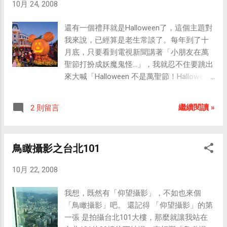
Window...
10月 24, 2008
還有一個禮拜就是Halloween了，這個主題對
我來說，已經算是老生常談了。每年到了十
月底，只要看到電視新聞講著「小朋友在萬
聖節打扮成妖魔鬼怪...」，我就忍不住要跳出
來大喊「Halloween 不是萬聖節！Halloween
是萬聖節前夕！」。 有小孩子在問：「為什
麼萬聖節不叫做萬魔節？為什麼萬聖節的裝
繼續閱讀 »
2 則留言
扮都是妖魔鬼怪，而看不到聖人的模
樣？」，這個問題很好，點出了長年以來的
翻譯錯誤。 台灣大部分的民眾（甚至包括媒
鳥瞰攝影之台北101
體）並不熟悉西方宗教的節日，便以訛傳訛
把 Halloween 翻譯為萬聖節，導致一個號稱
10月 22, 2008
是「萬聖」的節日卻只看得到一群裝扮成魔
鬼、「不給糖就搗蛋」 的小朋友；而被大人
我想，既然有「仰望攝影」，不如也來個
裝扮成妖怪的小孩們，也不明就裡地以為
「鳥瞰攝影」吧。 還記得 「仰望攝影」的第
Halloween 就是萬聖節。 事實上，11月1日才
一張 是拍攝台北101大樓，那麼就讓我站在
是「萬聖節」，10月31日的 Halloween 應該