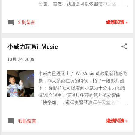
門號，反正不想用就停掉上網服務，有需要
命運。 當然，我還是可以依照信中所述，將
再開通就好。至於威寶的日租型上網，真的
同樂會遷移到 Multiply 或是在下個月17日才
太貴了，而且重點是訊號不好；我自己曾使
會啟用的 Windows Live Groups 上「重新」
繼續閱讀 »
2 則留言
用了兩年的威寶「750月租型無限上網」，用
開始……為何是重新開始呢？為什麼不能將
了一個月就後悔了，收訊不好，速度又慢
MSN Groups 完全遷移至同屬微軟旗下的
（威寶是最早推出3G服務的，卻是最晚才有
Windows Live Groups 呢？ 根據媒體的報
小威力玩Wii Music
3.5G的！而且是一直到我解約前幾個禮拜才
導，微軟計劃於今年11月17日推出 Windows
啟用3.5G......），無奈當初跟威寶申請時綁了
Live Groups，而微軟跨入 Windows Live 時代
10月 24, 2008
兩年約（還花990買了一張PCMCIA的網卡，
前的最後一塊傳統遺產-- MSN Groups 將於
結果用沒多久，換了新的NB就插不進去
2009年2月21日關閉。由於 Windows Live
小威力已經迷上了 Wii Music 這款最新體感遊
了......），若提前解約要被罰7000元，只好每
Groups 是一項全新服務，因此微軟不會將
戲，昨天趁他在玩的時候，拍了一段影片如
個月準時繳納750元，卻幾乎沒有在使用威寶
MSN Groups 整合進去，而是將之移轉給合
下： 從影片裡可以看到小威力十分用力地指
的網路。 好不容易在上個禮拜終於約滿，便
作伙伴-- Multiply 社群網站。 下面是微軟的
揮Mii合唱團，演唱貝多芬的第九號交響曲
迫不及待地跑去威寶直營門市解約，然後立
信件全文，提供給曾用過或正在使用 MSN
「快樂頌」，還彈奏豎琴演繹任天堂名作
刻轉投遠傳的「3.5G上網」懷抱，從今以後
Group 的朋友作參考： 尊敬的 MSN Groups
「薩爾達傳說」的主題曲（在後面吹著低音
不用再兩張SIM卡在一支手機上換來換去了，
用戶， 我們寫這封信的目的是要通知您，
大喇叭的就是在下我啦～），這次小威力的
真是大快人心呀！ 以上僅提供個人使用心得
MSN Groups 或 MSN Communities Web
繼續閱讀 »
張貼留言
表現真是可圈可點！ 最後，貼幾張錄影之後
給各位參考，並沒有任何要宣傳或打壓的意
Folders 的尊貴客戶，MSN Groups 服務將於
幫小威力拍攝的寫真： 瞧他，玩得多開心
圖唷。
2009 年 2 月 21 日 關閉，您可以選擇將您的