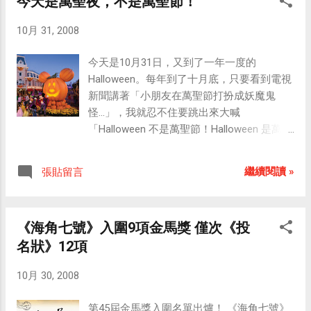
今天是萬聖夜，不是萬聖節！
定位裝置（Positioning Equipment），而以衛
10月 31, 2008
星為通訊基礎的全球定位系統（Global
Positioning System）即是最普遍的定位模
今天是10月31日，又到了一年一度的
式，以現階段車用導航系統（Car Navigation
Halloween。每年到了十月底，只要看到電視
System）的廣泛使用即可見一般。因為，定
新聞講著「小朋友在萬聖節打扮成妖魔鬼
位（知道位置）其實是非常基本的人性需求
怪...」，我就忍不住要跳出來大喊
（知道位置才有了安全感），而知道方向或
「Halloween 不是萬聖節！Halloween 是萬聖
知道有附近有哪些東西，都 是建構在知道位
夜（萬聖節前夕）！」。 有小孩子在問：
置後的延伸應用。 Google Mobile Maps 之
「為什麼萬聖節不叫做萬魔節？為什麼萬聖
My Location（我的位置）是 Google Mobile
繼續閱讀 »
張貼留言
節的裝扮都是妖魔鬼怪，而看不到聖人的模
Maps 的一新功能。My Location 優點是使用
樣？」，這個問題很好，點出了長年以來的
者不需裝 GPS ，即可利用“手機基地台”進行
翻譯錯誤。 台灣大部分的民眾（甚至包括媒
定位，缺點是定位精準度不夠，根據網站說
《海角七號》入圍9項金馬獎 僅次《投
體）並不熟悉西方宗教的節日，便以訛傳訛
明約有1000公尺的誤差。 當使用者以手機連
名狀》12項
地把 Halloween 翻譯為萬聖節，導致一個號
上 Google Mobile Maps 後，按下“0”即可得到
稱是「萬聖」的節日卻只看得到一群裝扮成
如圖一下畫面。若該手機有GPS裝置時，手
10月 30, 2008
魔鬼、「不給糖就搗蛋」 的小朋友；而被大
機地圖上便會出現藍色小點，顯示現在位置
人裝扮成妖怪的小孩們，也不明就裡地以為
（現在誤差頂多幾公尺，依使用衛星種類 與
第45屆金馬獎入圍名單出爐！ 《海角七號》