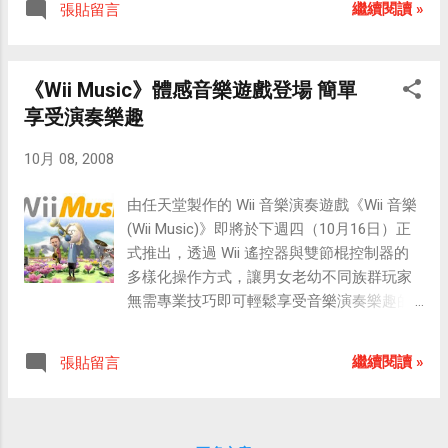
案，當然也就不會佔用硬碟空間。TVU還提
繼續閱讀 »
張貼留言
「SpecTab」這款解酒丸正是他發明的。 這
供了手機版本，只要 下載 TVUMobile ，安裝
個網站還提供了影片的嵌入語法，讓你可以
在你的3G手機上（需使用Windows Mobile系
把自己當主角的影片放在部落格裡，或是轉
統），便能透過3G網路收看電視節目唷！
《Wii Music》體感音樂遊戲登場 簡單
寄影片的網址給朋友觀賞。 我的「頭部按
TVUPlayer 在2008年10月10日已經更新到了
享受演奏樂趣
摩」影片如下： 上面的影片畫面比較小而且
2.4.0.1的版本，您可以參考官方的 網絡電視
只有一小段，要看完整的大尺寸影片，請連
收看軟件使用指南 ，進一步了解
10月 08, 2008
至： http://spectab.home.pl/en/#701952 ，
TVUPlayer。 目前TVUPlayer提供的頻道非常
看完之後，你也可以製作屬於自己的「頭部
多，主要分類有：英文、中文、新聞、體
由任天堂製作的 Wii 音樂演奏遊戲《Wii 音樂
按摩」影片喔。 這個影片的主旨是，進行這
育、綜合、電影、動畫片、音樂、娛樂、時
(Wii Music)》即將於下週四（10月16日）正
樣子的頭部按摩可以達到「解酒（反宿
尚、科教、購物、生活IT……等。TVUPlayer的
式推出，透過 Wii 遙控器與雙節棍控制器的
醉）」的功能，但若沒人可以幫你按摩，服
確是一套非常棒的網路電視軟體，誠心推薦
多樣化操作方式，讓男女老幼不同族群玩家
用「SpecTab」也能達到解酒的功效。 這裡
給大家，Enjoy！ TVU英文官網：
無需專業技巧即可輕鬆享受音樂演奏樂趣的
有一段關於「SpecTab」的影片，在影片中
http://pages.tvunetworks.com/index.html
玩法。 《Wii 音樂》是由知名遊戲創作者宮
你可以看到這個藥與它的發明者Onovalov的
TVU簡中官網：
本茂所構思的音樂演奏遊戲，透過 Wii 遙控
樣子： 同場加映：馬小九與陳阿扁的頭部按
繼續閱讀 »
張貼留言
http://pages.tvunetworks.com/cn/index.html
器與雙節棍控制器的動態感測與按鈕等操作
摩實錄 馬小九完整影片 陳阿扁完整影片
TVUPlayer下載連結：
方式來“模擬”真實樂器的演奏動作，只要配合
http://pages.tvunetworks.com/cn/downloads
畫面上的節拍即可輕鬆演奏出動聽的樂曲。
/
吉他演奏 小提琴演奏 小喇叭演奏 遊戲收錄