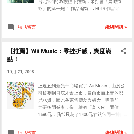
台北101的39樓往下拍攝，來打響「鳥瞰攝
翻譯成「萬聖節前夕」或是「萬聖夜」才
影」的第一炮！ 作品編號：JB019 作品名
對。
稱：從台北101鳥瞰台北市信義區 攝影時
間：2008/10/21 pm3:54 我的位置：台北101
繼續閱讀 »
張貼留言
大樓的39樓辦公室（台北市信義區市府路45
號） 再追加一張同時間拍攝的照片： 觀賞其
他「鳥瞰攝影」
【推薦】Wii Music：零挫折感，爽度滿
點！
10月 21, 2008
上週五到新光華商場買了 Wii Music，由於公
司貨要到月底才會上市，目前市面上賣的都
是水貨，因此各家售價差異頗大，購買前一
定要多問幾家，像二樓的「普Ｘ依」開價
1580元，我卻只花了1400元在跟它同一排的
店家買到了。 Wii Music 的包裝除了一般的塑
膠盒外，還多了一個紙製外套，質感滿好
繼續閱讀 »
張貼留言