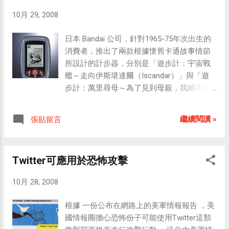
語音飽和之際，MVNO成為電信公司另闢營
佳新演員： 田中千繪《海角七號》、林宗仁
收的蹊徑。 通路商也希望藉由跨入不同領
10月 29, 2008
《海角七號》、潘親御《(囧男孩》、姜聖民
域，一者吸引來客，再者還可以賺取電信公
《跳格子》。 最佳原著： 劇本楊雅喆《囧男
司綁約佣金及相關通話費，可以說是通路業
日本 Bandai 公司，針對1965-75年次出生的
孩》、蔡宗翰、林書宇《九降風》、須蘭、
對抗不景氣、提供多樣化服務的新手法。而
消費者，推出了兩款根據懷舊卡通故事情節
秦天南、林愛華、黃建新、許月珍、何冀
在多家競逐MVNO商機後，將牽動MVNO市占
所設計的計步器，分別是「遊步計：宇宙戰
平、郭俊立、阮世生《投名狀》、岸西《親
重新洗牌。 家樂福昨日切入電信市場的首役
艦～走向伊斯堪達爾（Iscandar）」與「遊
密》。 最佳改編劇本： 彭浩翔《破事兒》、
便是祭出「超划算預付卡99」及「終身0月租
步計：萬里尋母～為了見到母親，我絕不放
劉恒《集結號》 最佳攝影： 秦鼎昌《海角七
費」2種資費方案，在家樂福購物滿3,000元
棄」。 這個商品主題是針對五、六年級生印
號》、陳瑩、陳楚強《一半海水，一半火
還可獲贈網內互打免費30分鐘，準備搶下7-
象深刻的兩部卡通來進行開發，在卡通「宇
焰》、黃岳泰《投名狀》、鄭兆強《文
繼續閱讀 »
張貼留言
Eleven及全虹、震旦的客戶，全虹則在昨日
宙戰艦」的故事情節中，距離目的地
雀》。 最佳視覺效果： 費爾鍾斯(P...
回敬打出贈送價值3,500元腳踏車、展開攻防
Iscandar 有四萬八千光年之遠，而「萬里尋
戰。 打手機不用錢、買愈多講愈多，這是家
母（日本原名為尋母三千里）」也是從片名
Twitter可應用於恐怖攻擊
樂福今天推出的「家樂福電信」。不僅以零
就看得出來，和征服遙遠的距離有關；因此
月租費進軍電信市場，更結合購物會員卡點
廠商利用這個特點，將行走的步數換算成一
10月 28, 2008
數可折抵通話費，全面顛覆電信資費市場，
定的距離，讓使用者可以透過平時的步行來
也首創消費可兌換電話費的創舉。 家樂福
挑戰卡通裡的目標。 四萬八千光年等於14京
根據 一份公布在網路上的美軍情報報告 ，美
目前全台有55家門市，共有380萬會員，每月
80兆公里，三千里等於12,000公里，這個距
國情報圈擔心恐怖份子可能使用Twitter這類
消費人次逾1,200萬，是目前國內最大的賣
離當然是走不到的，所以商品根據卡通中的