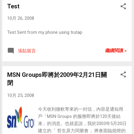
辦新的門號，當然也沒有獲得0元的3.5G網卡
Test
（我主要是想用手機上網，便不需要網卡
了，而且若NB要上網，也可以將手機當作藍
10月 26, 2008
芽modem來撥接上網，十分方便），所以就
不必被綁上兩年甚至三年的約；這個上網服
Test Sent from my phone using trutap
務是直接加在我現有的門號之上，因此只要
我不想使用，隨時可以停掉。也就是說，若
我明天打客服專線說要取消775上網的服務，
繼續閱讀 »
張貼留言
那麼我只會被收取3天的費用：775*
(3/31)=75元，但若使用的是威寶的日租型方
案，三天就得付出117元，足足多了一半以上
MSN Groups即將於2009年2月21日關
的費用！ 至於中華電信與台哥大是否也可以
閉
在既有門號上開通3.5G上網的服務，我就不
清楚了。或許他們的用戶可以打客服電話去
10月 25, 2008
詢問看看，既然遠傳辦得到，別家應該也可
以，不然就得應該盡快跟進才行。 所以若你
今天收到微軟寄來的一封信，內容是通知用
真的像吳念真先生所說，不需要天天用到
戶「MSN Groups 的服務即將於120天後結
3.5G上網，那麼你可以像我一樣在既有的3G
束」的消息。也就是說，我於2003年5月20日
門號開通3.5G上網服務，真的不必多辦一個
建立的「 哲生原力同樂會 」將會面臨熄燈的