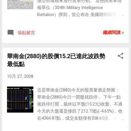
微型部落格來進行攻擊行動。 這份由美軍情
場。今天推出的「家樂福電信」採用中華電
故事情節，將這兩個目標換算成九十天可以
報單位（304th Military Intelligence
信網路，共有預 付卡和月租費兩種，資費比
走完的距離，每一天有一定的距離要完成，
Battalion）撰寫，並公布在 美國聯邦科學家
現有7-ELEVE和全虹的MVNO（虛擬行動網路
讓使用者可以隨著卡通情節與目標設定來愉
網站 上的報告，檢視了恐怖份子可能利用的
業者）更便宜，甚至比中華電信的資費還便
快地進行運動，並且可以在三個月內達成卡
行動與Web技術；包括GPS衛星導航、數位
宜。 月租型只要在今年年底前申辦，可享...
通裡的目標。 「遊步計」遊戲機可放在衣褲
繼續閱讀 »
張貼留言
地圖、還有Twitter等，來進行恐怖攻擊行
的口袋或隨身包包裡進行感應，只要使用者
動。 這份報導（ PDF ）是在本月初首先提
每日達成遊步計中的目標步數，機器就會依
出，其中一篇特別標明：「恐怖暴徒使用
照程式設定發生各種不同的事件；若使用者
華南金(2880)的股價15.2已達此波跌勢
Twitter的可能模式」。他還舉出最近洛杉磯
在限定日數內所達成的步數不同，所產生的
最低點
地震與共和黨全國代表大會（RNC）上，
結局也會有所不同，因此可以不斷重複遊玩
Twitter被用做詳細報導的狀況。 「Twitter已
以體驗不同的結局。 遊步計的尺寸為
10月 27, 2008
經成了各種社會運動的工具，包括人權團
68mm×45mm×15mm(長×寬×高)，重量約
體、共產組織、素食者、宗教、政治狂熱者
38g。 另外，這款遊戲機採用日本厚生勞動
這是華南金(2880)今天的股票量價走勢圖：
都藉此來彼此互通訊息，並傳播給更多的聽
省設定的身體活動基準值「MET's」、
華南金(2880)今日一開盤就跌停， 下午一點
閱人。」 該報告描述恐怖份子可能使用
「Exercise」來設計，使用者可以在 BANDAI
後跌停打開，最終以平盤(15.2元)收盤。不過
Twitter的狀況包括進行埋伏突擊、或者引爆
設置的免費網站上進行體重和健康管理，網
今天的大盤還是慘跌了212.75點(-4.65%)，收
炸彈等。 其中一個狀況作了以下描述： 恐怖
站裡還會有卡通裡的角色提供一些與健康有
在4366.87點，成交金額僅有358.65億。 經統
份子A利用手機做Twitter傳訊與拍照。恐怖份
關的建議。 日本動畫《萬里尋母》（原名：
計，前個交易日(20081024)遭外資連續賣超
子A還有另一隻手機偽裝的炸藥裝置，或身著
尋母三千里）改編自義大利作品《愛的教