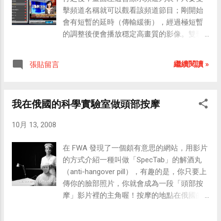
出的成果。」 Nash表示，之所以決定沿用
版追加角色） 《科學小飛俠（科学忍者隊ガ
擊頻道名稱就可以觀看該頻道節目；剛開始
揮」，操控非常簡單，只要右手一舉起指揮
Windows 7命名是因為「夠簡單有力」。
ッチャマン）》珍珍 ◆ CAPCOM 遊戲 《快
會有短暫的延時（傳輸緩衝），經過極短暫
棒（Wii 遙控器），便能開始指揮由自己創作
「過去這些年來，我們用過幾種不同的方式
打旋風（Street Fighter）》龍 《快打旋風
的調整後便會播放穩定高畫質的影像。雙擊
的Mii所組成的樂團；要快要慢、要強要弱，
來命名Windows，」他寫到，「我們用過版
2（Street Fighter II）》春麗 《私立正義學園
頻道列表中的頻道名稱就能轉台至該頻道，
完全由自己決定，真的很爽！很容易便會不
本號，比如Windows 3.11，或者日期，比如
（私立ジャスティス学園）》一文字伐 《快
拖曳畫面底部的音量控制條可調整音量大
自覺地閉上...
Windows 98，或者一些具期望意義的，比如
繼續閱讀 »
張貼留言
打旋風 3（Street Fighter III）》艾力克斯
小，雙擊電視畫面即變成全螢幕播放，操作
Windows XP或Windows Vista。不過由於我
《新鬼武者》灰燼蒼鬼 《魔域幽靈
十分方便。 TVU networks 提供網友透過寬頻
們並非年年推出新版，因此用日期已沒意
（Vimpire: The Night Warriors）》莫琳根
網路連接個人電腦觀看即時直播電視節目的
義；若再弄一個更有期望意義的名稱對現有
我在俄國的科學實驗室做頭部按摩
《洛克人 DASH（Rockman Dash）》洛克‧華
免費服務。這項服務能夠讓使用者看到當地
的產品也不公平，目前我們還是堅定期待著
納德 《失落的星球（Lost Planet）》PTX-
有線電視或衛星電視上所看不到的節目，例
Windows Vista，然後由此逐漸再做出一些改
10月 13, 2008
40A 《洛克人（Rockman）》蘿露 Wii 家用
如全球的新聞報導、體育節目等，真正落實
善，成為下一代的Windows。」 不過，我想
版除了承襲大...
了網路無國界的服務宗旨。 TVUPlayer 應用
微軟會改回用數字而不再用有特別含意的英
在 FWA 發現了一個頗有意思的網站，用影片
類似點對點文件共享的新廣播技術來傳輸影
文單字來命名，應該是為了不要讓Vista的陰
的方式介紹一種叫做「SpecTab」的解酒丸
音，該技術可以讓觀看者在觀賞一個節目頻
影繼續籠罩著新版本的Windows吧！
（anti-hangover pill），有趣的是，你只要上
道的同時，也協助提供給觀賞同一頻道的其
傳你的臉部照片，你就會成為一段「頭部按
他觀眾高品質的電視訊號。另外，由於使用
摩」影片裡的主角喔！按摩的地點在俄國的
者觀看的是即時播出的電視節目，所以
「Nikolai Onovalov實驗室」，Nikolai
TVUPlayer 並不會在電腦硬碟上建立新的檔
Onovalov(1915-1993)是一位俄國的科學家，