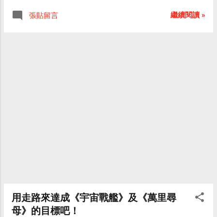
注。有超過八成的網友認為「是！海角果然
Effortel Asia B.V.及家福公司，董事長由潘惟
不是浪得虛名」，其餘兩成網友認為「不
繼續閱讀 »
張貼留言
甫擔任。 中華電信行動通訊分公司協理陳長
是！盛名不代表評審就喜歡」，如今名單出
榮表示，公司目前與家樂福電信仍屬策略聯
爐，證明網友都有「先見之明」。 第45屆金
盟夥伴關係，沒有計畫要入股家樂福電信。
馬獎入圍名單如下： 最佳劇情片： 《海角七
家樂福電信指出，該公司已先行在法國及比
號》、《囧男孩》、《集結號》《一半海
利時跨入電信市場，這次在台灣與中華電信
水，一半火焰》、《投名狀》。 最佳導演：
合作，可視為跨足亞洲地區電信市場的首
魏德聖《海角七號》、彭浩翔《破事兒》、
炮。 市場人士分析，遠傳與威寶首開先例，
陳可辛《投名狀》、張艾嘉《一個好爸爸》
率先與通路業者合作行動虛擬網路MVNO服
最佳女主角： 劉美君《我不賣身．我賣子
務，遠傳現有630萬用戶中，透過全虹、7-
宮》、莫小奇《一半海水，一半火焰》、林
Eleven 推出MVNO後，預付卡用戶已衝刺到
嘉欣《親密》、張榕容《渺渺》。 最佳男主
150萬用戶規模。威寶入股震旦電信、目前持
角： 張涵予《集結號》、廖凡《一半海水，
有40％股權後，震旦代銷威寶門號至少也有
一半火焰》、李連杰《投名狀》、古天樂
數10萬用戶。台灣大哥大正蘊釀聯手超商出
《一個好爸爸》。 最佳女配角： 梅芳《囧男
擊，沒想到中華電與家樂福搶先一步。 電信
孩》、黎明《錢不夠用2》、吳立琪《歧路天
龍頭這次與家樂福聯手出擊，中華電看上的
堂》、苗可秀《一個好爸爸》。 最佳男配
是希望通路業者為電信公司挹注可觀話務營
用走路來達成《宇宙戰艦》及《萬里尋
角： 馬如龍《海角七號》、陳奕迅《破事
收及用戶數，尤其在全球不景氣，行動電話
母》的目標吧！
兒》、戴立忍《停車》、胡軍《赤壁》。 最