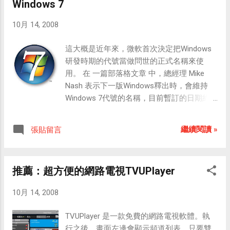
Windows 7
CAPCOM《失落的星球》的強化裝甲服
的音樂包羅萬象，從「一閃一閃亮晶晶」、
（Vital Suit）PTX-40A，以及龍之子《科學
「快樂頌」到「薩爾達傳說」都有，玩得越
10月 14, 2008
小飛俠》中的唯一女生：三號珍珍。另外，
久，可選擇的歌曲就越多。玩家可以依照喜
製作人在東京電玩展舞台活動中還公布了
好選擇演奏古典音樂、爵士樂或民歌，當然
這大概是近年來，微軟首次決定把Windows
CAPCOM《洛克人》的可愛女機器人蘿露。
也可以演奏像是《超級瑪莉歐》等經典任天
研發時期的代號當做問世的正式名稱來使
看來，《科學小飛俠》的珍珍和《快打旋
堂遊戲音樂；不過，這些音樂對玩家來說只
用。 在 一篇部落格文章 中，總經理 Mike
風》的春麗將可以在這個遊戲裡一較高下
是起點，最有趣也最獨特的部分，應該是熟
Nash 表示下一版Windows釋出時，會維持
了！真是令人期待的美女戰鬥呀！ 珍珍與
悉曲目之後的即興創作吧！ 演奏之後，遊戲
Windows 7代號的名稱，目前暫訂的日期約
PTX-40A 登場 目前已公布的收錄作品與角色
會要求你自行評分，然後便可以按下重播模
在2009年底至2010年初。 「簡言之，這是
包括： ◆ 龍之子動畫 《科學小飛俠（科学
式，以欣賞音樂會的角度來享受自己（或是
Windows第7個版本，因此命名為Windows
忍者隊ガッチャマン）》鐵雄 《新造人類凱
繼續閱讀 »
張貼留言
與好友）剛剛的演出。最有意思的是，除了
7，簡單明瞭。」Nash如此寫到。 微軟計畫
翔（新造人間キャシャーン）》凱翔 《宇宙
能重播外，還可以將演奏過程錄製成光碟保
在本月底的PDC（專業開發者大會）上送給
騎士鐵甲人（宇宙の騎士テッカマン）》鐵
存（其實算是存檔啦！並非是真的錄成光碟
與會開發人員pre-beta版本的軟體。 「對我
甲人 《正義雙俠（ヤッターマン）》正義雙
片），此外，玩家還可以自行製作光碟封
推薦：超方便的網路電視TVUPlayer
而言，新產品釋出的最興奮時刻是首度要向
俠 1 號 《正義雙俠（ヤッターマン）》杜倫
面，從決定背景、放置Mii人物（可縮放、旋
世界公布之前。」Nash寫著，「幾週之後，
嬌 《黃金戰士（黄金戦士ゴールドライタ
10月 14, 2008
轉角度），到設定畫面特效與標題字，一氣
我們就可公開在PDC與WinHEC大會上談論這
ン）》黃金萊坦 《破裏拳（破裏拳ポリマ
喝成。 除了演奏模式外，還有三款小遊戲：
個版本的細節，兩個大會的與會者都可拿到
ー）》波利瑪 《鴉 -KARAS-》鴉 《糊塗魔術
TVUPlayer 是一款免費的網路電視軟體。執
指揮、節奏（類似太鼓達人）、音感測試
pre-beta開發者版本，大家屆時可看看我們做
師（ハクション大魔王）》糊塗魔術師（Wii
行之後，畫面左邊會顯示頻道列表，只要雙
（問答題方式）。 這裡面我最喜歡的是「指