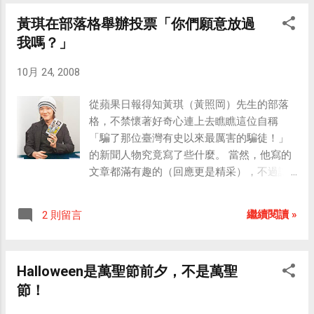
呢！
群組遷移到新的合作夥伴服務 Multiply。我們
黃琪在部落格舉辦投票「你們願意放過
知道使群組保持完整的重要性，因此我們與
我嗎？」
Multiply 協作創建一個遷移過程，將您的群組
轉移到他們的服務，以便保留您的在線社區
10月 24, 2008
及其歷史記錄。請繼續讀下去，瞭解如何開
始您的群組到 Multiply 的自動遷移過程。 我
從蘋果日報得知黃琪（黃照岡）先生的部落
們知道這對您可能有些意外，因此在為您提
格，不禁懷著好奇心連上去瞧瞧這位自稱
供以下選項之前，我們先簡要介紹一下做出
「騙了那位臺灣有史以來最厲害的騙徒！」
這個決定的原因。 為什麼？ 由於我們專注於
的新聞人物究竟寫了些什麼。 當然，他寫的
為客戶提供當今最時新和用戶友好的技術，
文章都滿有趣的（回應更是精采），不過讓
因此我們做出了這個艱難的決定 — 關閉 MSN
我覺得最有趣的，是部落格右邊欄位裡面的
Groups 服務。此決定是我們通過 Windows
兩個投票活動。 題目分別是：「媒體你們願
繼續閱讀 »
2 則留言
Live 更新和重新調整在線服務的整體投資的
意放過我嗎？」與「告訴黃琪該怎麼做？」
一部分。從長遠來看，我們相信關閉這項服
以下是截至2008/10/24 am11:00的投票結
務是繼續提供創新性的同類最佳服務的最好
果： 我很納悶，黃老師為何不用自己精通的
方式，這些服務可以幫助您與所關愛的人保
Halloween是萬聖節前夕，不是萬聖
塔羅牌去算出答案呢？自己的未來竟需要靠
持聯繫。我們計劃在未來幾周推出新的
節！
網友投票來決定，又不是要選總統........ 黃琪
Groups 服務，但不同於 MSN Groups 的是，
的部落格： http://7-tarot.blogspot.com/