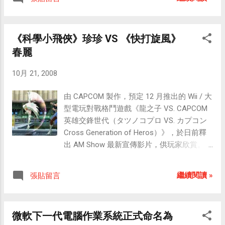
的，封面設計也很生動活潑。不過重點當然
是在遊戲本身囉！我跟小威力將各單元仔細
玩了一趟之後，我們兩人一致給予這款遊戲
《科學小飛俠》珍珍 VS 《快打旋風》
很高的評價！易上手，不會有挫折感（這點
春麗
是小威力非常care的），音樂動聽、畫面可
愛，對於放鬆心情與發洩不滿非常有幫助。
10月 21, 2008
大部分音樂遊戲通常要求玩家以精確的拍子
來按下按鈕，但任天堂這款《Wii Music》卻
由 CAPCOM 製作，預定 12 月推出的 Wii / 大
是希望讓任何人即使不會讀樂譜或玩樂器，
型電玩對戰格鬥遊戲《龍之子 VS. CAPCOM
也能夠享受音樂帶來的喜悅。因此即使你像
英雄交鋒世代（タツノコプロ VS. カプコン
小威力一樣亂揮亂按，也一樣可以樂在其
Cross Generation of Heros）》，於日前釋
中，開懷地遊戲！的確是一款適合闔家同樂
出 AM Show 最新宣傳影片，供玩家欣賞。
的作品。 利用獨特的Wii體感設計，玩家可以
《龍之子 VS. CAPCOM 英雄交鋒世代》是跨
將左右手的控制器模擬成木琴、吉他、鈴、
越廠商與作品藩籬的《VS.》對戰格鬥系列最
鼓、喇叭等樂器以接近真實的方式控制，並
繼續閱讀 »
張貼留言
新作，結合龍之子動畫與 CAPCOM 遊戲的題
能自由控制節奏的快慢，甚至還可以即興來
材與角色，採用 3D 繪圖搭配傳統 2D 格鬥玩
個變奏，每次的演奏都是獨一無二的，非常
法，讓玩家體驗另類經典對決的樂趣。 官方
地有趣。對了，可選擇的樂器甚至還包括狗
微軟下一代電腦作業系統正式命名為
網站於日前再度公布 2 名登場角色，分別為
叫呢！（這可是小威力最愛的樂器） 遊戲裡