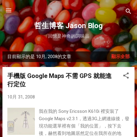
跳到主要內容
哲生博客 Jason Blog
回憶是神奇的調味品
目前顯示的是 10月, 2008的文章
顯示全部
發
表
手機版 Google Maps 不需 GPS 就能進
文
行定位
章
10月 31, 2008
我在我的 Sony Ericsson K610i 裡安裝了
Google Maps v2.3.1，透過3G上網連線後，發
現功能選單裡有個「我的位置」，按下去
後，赫然看到地圖居然定位在我所在的地