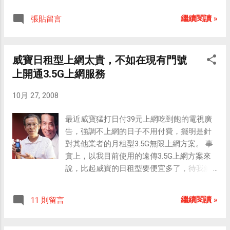
繼續閱讀 »
張貼留言
威寶日租型上網太貴，不如在現有門號
上開通3.5G上網服務
10月 27, 2008
最近威寶猛打日付39元上網吃到飽的電視廣
告，強調不上網的日子不用付費，擺明是針
對其他業者的月租型3.5G無限上網方案。 事
實上，以我目前使用的遠傳3.5G上網方案來
說，比起威寶的日租型要便宜多了，待我解
釋如下： 我原本使用的是遠傳365大雙網費
率，這是通話費率，我於昨天申辦了「無限
繼續閱讀 »
11 則留言
飆網775」的加值服務，一個月付775元，使
用3.5G上網吃到飽。重點來了，我並不是申