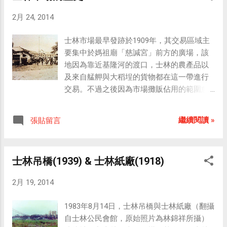
2月 24, 2014
士林市場最早發跡於1909年，其交易區域主
要集中於媽祖廟「慈諴宮」前方的廣場，該
地因為靠近基隆河的渡口，士林的農產品以
及來自艋舺與大稻埕的貨物都在這一帶進行
交易。不過之後因為市場攤販佔用的範圍愈
來愈大，慈諴宮便築起了圍牆以保留僅存的
狹窄廟地。 在那個年代，由於瘧疾等各種傳
繼續閱讀 »
張貼留言
染病在台灣各地頻傳，總督府認為都是環境
衛生不佳造成，因此施行「市區改正計
畫」，以遏止傳染性疾病發生，其中包括將
士林吊橋(1939) & 士林紙廠(1918)
流動攤販集中至公有市場內管理。於是，位
於慈諴宮對面的士林市場便在1913年開始興
2月 19, 2014
建，並於1915年落成營運，同期台北新興的
市場還包括了1907年的千歲市場（今南門市
1983年8月14日，士林吊橋與士林紙廠（翻攝
場），以及同在1908年落成的大稻埕市場
自士林公民會館，原始照片為林錦祥所攝）
（今永樂市場）和西門市場（又稱新起街市