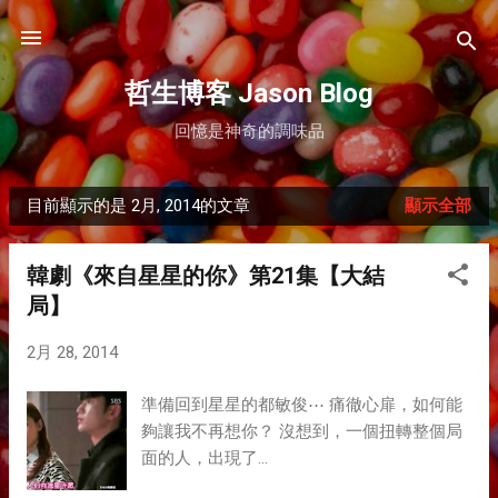
跳到主要內容
哲生博客 Jason Blog
回憶是神奇的調味品
目前顯示的是 2月, 2014的文章
顯示全部
發
表
韓劇《來自星星的你》第21集【大結
文
局】
章
2月 28, 2014
準備回到星星的都敏俊⋯ 痛徹心扉，如何能
夠讓我不再想你？ 沒想到，一個扭轉整個局
面的人，出現了…