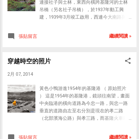
連接社子與士林，東西向橫跨基隆河的士林
場，今西門紅樓）。 1915年，位於慈諴宮對
吊橋（另名社子吊橋），於1937年動工興
面的士林市場。 日治時期建造的士林市場為
建，1939年3月竣工啟用，西連今大南路與承
兩棟長條形建築物，戰後由於市場空間需求
德路口，東接今大南路與基河路口，供行人
大增，導致攤販們開始從這兩座舊市場向外
與自行車通行。畫面右邊高聳煙囪處是士林
搭建，以擴充市場之面積。1980年，市場擴
繼續閱讀 »
張貼留言
紙廠，煙囪旁的小圳溝是端午節龍舟聚集的
建的狀態已經十分明顯，於是兩座市場之間
小碼頭，後來蓋了間小廟。往東（圖右）沿
的擴充空間自然成為了市場的一部分。 1980
著大南路直走，便能抵達士林市場，亦是士
年的士林夜市，蚵仔煎甫漲價至20元。 1915
穿越時空的照片
林觀光夜市的入口；吊橋東側旁邊高出路面
年啟用的士林市場為磚造木架之建築物，主
的獨立屋蓋在固定吊橋鋼索的橋墩上，橋墩
體以紅磚建成，屋頂是木桁支撐，上方突起
2月 07, 2014
邊的小斜坡曾是許多孩童課後的遊樂場（溜
處則作為通氣窗；側面大弧形的拱窗，使光
滑梯），橋邊的輾米廠再吵，也無損大家遊
線可充分進入，創造明亮的空間。面對慈諴
黃色小鴨游進1954年的基隆港 （ 原始照片
玩的興緻。 1979年基隆河廢河道整治完成規
宮為市場入口處，入口左、右兩邊各設有一
） 這是1954年的基隆港，鏡頭往南望，畫面
劃，1982年整地施工，1985年交地使用後，
座圓柱；進入後，左邊有一間日式戧角小
中央臨港的橫向道路為今忠一路，與忠一路
士林吊橋隨即遭拆除；另外，興建於1918年
屋，為昔日管理辦公之所，再往前兩側，是
垂直的道路由左至右分別是現在的孝二路
的士林紙廠在荒廢多年之後，已於2010年轉
由兩棟長列建物所圍閉之市集廣場，而這兩
（北部濱海公路）與孝三路，而基隆火車站
型為活動展覽空間與遊客休憩的場所。
棟興建於日治時期的長條形建築物，在1998
則是位於畫面右下角往右不遠處。 影像合
年9月1日被台北市政府公告指定為直轄市定
成：張哲生 穿越中華路（1959年的人們，走
繼續閱讀 »
張貼留言