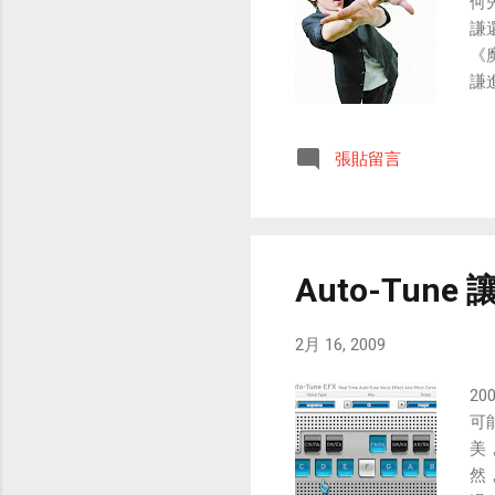
何
但
謙
7
《
8
謙
播
以
好
汪
快
張貼留言
今
fu
作
在
只
揭
Auto-Tun
達
橘
2月 16, 2009
論
那
2
露
可
程
美
考
然
先