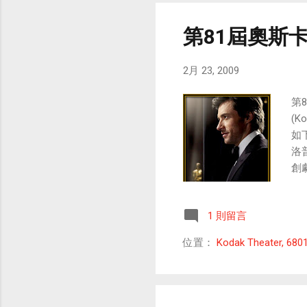
校長博克曾說過，哈佛大學
37位諾貝爾獎獲得者，而
第81屆奧斯卡
實，更多的孩子能像張益誠
神的人，在未來的征程上奪取各
2月 23, 2009
第
(K
如下
洛普
創劇本
改編
Si
1 則留言
St
Pe
位置：
Kodak Theater, 680
(Th
Vi
Du
Cur