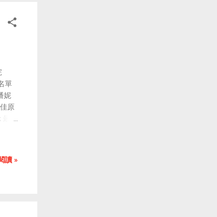
培養了
貫徹落
創新精
院
獎名單
 潘妮
 最佳原
ck 最佳
ire)
ew
 en
閱讀 »
程
on);
 (The
aphy)