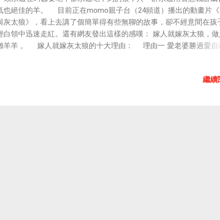
氣也絕佳的羊。 目前正在momo親子台（24頻道）播出的動畫片
與灰太狼》，看上去講了個簡單得有些無聊的故事，卻不經意間在孩
輕白領中迅速走紅。還有網友發出這樣的感嘆： 嫁人就嫁灰太狼，做
懶羊羊 。 嫁人就嫁灰太狼的十大理由： 理由一 愛老婆勝過愛
可是男人必須要具備的。灰太狼每次抓到羊完全可以自己先吃掉，可
都沒有，總是辛苦地把小羊們送到老婆大人面前。男人永遠把老婆放
繼續
位，這可是嫁他的先決條件啊。 理由二 吃苦受累愛勞動 雖然灰
天都出去抓羊給老婆吃很辛苦，但他仍然堅持做家務，洗衣服、收拾
，什麼活都不用老婆插手。 理由三 聰明能幹有毅力 每次抓羊的
是他想出來的。雖然羊最後都從鍋裏跑了，可這是劇情安排嘛！每次
，灰太狼都會跟觀眾們大喊一句：我一定會回來的!瞧，多有毅力。好
在品質。 理由四 動手能力極強 灰太狼愛搞些發明創造，這灰太
在生活中啊，準是一動手能力強的男人。家裏的保險絲斷了，他修。
了，他通。這種男人省心又省錢，多好。 理由五 為老婆花錢不
人都愛美，紅太狼想用十隻羊換件虎皮大衣，雖然這對灰太狼來說是
完成的任務，但他眼睛都不眨就答應了。這種男人太讓人感動了，找
要找一個舍得為你花錢的。 理由六 不花心從一而終 在當今小三
年代，灰太狼這種精神太值得學習和表揚了。雖然偶有抵擋不住小白