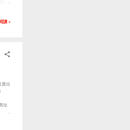
的歌聲
對於
修改圖
是網
走音
（本
閱讀 »
 在
後說
謙早就
綻，
持人
以賣出
播
（舊址
價格：
270/