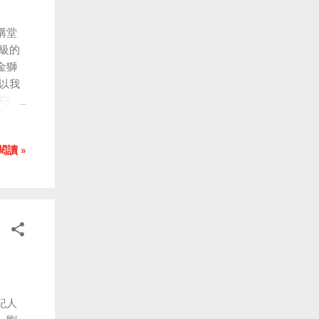
記載豐
保證
講堂
對是
際級的
俠》官
金獅
關影
以我
h
下列三
幣獎金
n
AKQA
閱讀 »
利於
量少於
廣告可
切忌邊
顧客心
機
行業獎
認
為這
紀人
產品，