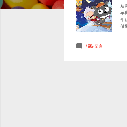
運
羊
年
做
這
次
張貼留言
一
每
間
都
了
貴
是
堵
女
以
就
的