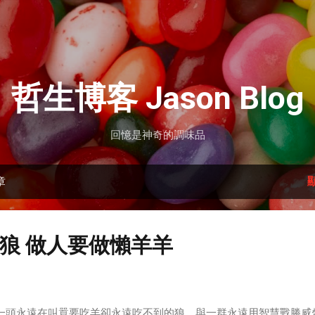
跳到主要內容
哲生博客 Jason Blog
回憶是神奇的調味品
章
狼 做人要做懶羊羊
頭永遠在叫囂要吃羊卻永遠吃不到的狼，與一群永遠用智慧戰勝威