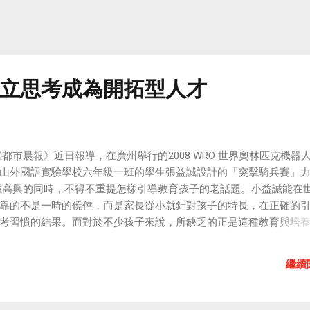
眼給人家獻了殷勤，但老婆一聲召喚就會乖乖回家。這種優秀的男人
是原則性問題，原諒他就好了。 ...
立思考成為開拓型人才
都市晨報》近日報導，在廣州舉行的2008 WRO 世界奧林匹克機器
山外國語實驗學校六年級一班的學生張益誠設計的「突擊騎兵賽」
誠高興的同時，不得不重提怎樣引導教育孩子的老話題。小益誠能在
靠的不是一時的僥倖，而是家長從小就針對孩子的特長，在正確的
考習慣的結果。而對於不少孩子來說，所缺乏的正是這種教育與培養
們需要千百萬開拓型人才，這是民族的生機和國家的活力所在。 開拓
有獨立思考的精神。 人是萬物之靈，這個「靈」就是思考，善於思
繼續
為學之者，必本於思，思則得之，不思則不得也」。死讀書、讀死
生所言：「活讀運心智，不為書奴僕，泥沙悉淘汰，所取為珠玉」
兒約里奧‧居里那樣，把善於「知疑」作為讀書人的第一美德。 哈佛