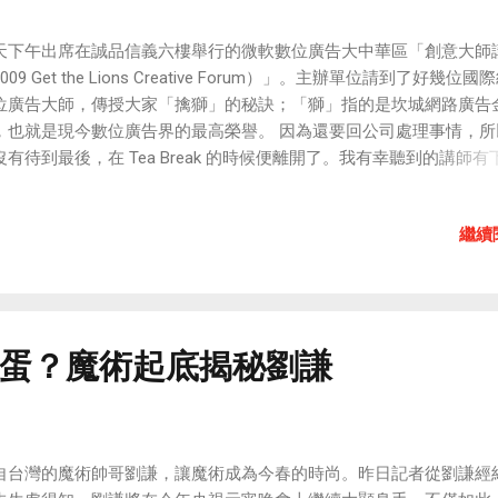
小飛俠是否出現過6號隊員？」、「是誰救了米老鼠？」…等。 書中
而詳盡的資料，並附上珍貴的卡通相關圖片；圖文並茂、編排精美，
天下午出席在誠品信義六樓舉行的微軟數位廣告大中華區「創意大師
您看了大呼過癮！《飛呀！科學小飛俠》讓童年回憶更加地完整，絕
009 Get the Lions Creative Forum）」。主辦單位請到了好幾位國
本值得台灣懷舊動畫迷收藏的寶典！ 相關連結： 《飛呀！科學小飛
位廣告大師，傳授大家「擒獅」的秘訣；「獅」指的是坎城網路廣告
 博客來的《飛呀！科學小飛俠》頁面 前往地圖日記參加徵文比賽 相
，也就是現今數位廣告界的最高榮譽。 因為還要回公司處理事情，所
 徵文活動開始日期: 18 February 2009 徵文活動截止日期: 04 Marc
沒有待到最後，在 Tea Break 的時候便離開了。我有幸聽到的講師有
09 獎項內容: 第1名: 地圖日記酷幣獎金 5000枚 第2名: 地圖日記酷
 伊藤直樹 (Naoki Ito) 東京 GT 創意總監（來自東京） Sam Ball Lea
00枚 第3名: 地圖日記酷幣獎金 2000枚
an Fighting Machine 共同創辦人（來自倫敦） 稻本零 (Rei Inamoto) 
繼續
同創意長（來自舊金山） 綜合三位大師的講演內容，我整理出十點有
出「易得獎」數位廣告的秘訣（法則）： 1. 文字不要太多。 文案盡
0個字，最好用影像就能表達一切。 2. 要有新聞價值。 有新聞價值的
幫客戶省下不少宣傳經費。 3. 製作廣告前必須先完成影片的腳本。 
邊想，沒有充分的準備是做不出好的廣告。 4. 不可強迫推銷。 要讓
蛋？魔術起底揭秘劉謙
情願、開心地接受你的訴求，這樣的廣告效果才能長久。 5. 不要做飛
。 所謂的「飛機稿（Scam Ad）」是指廣告公司參加各種國內外的
競賽，在非客戶買單的情況下，為了迎合獲得獎項聲譽及得到評委的
，在廣告公司內部自行創作和製作的廣告。會以「飛機」為名，是因
自台灣的魔術帥哥劉謙，讓魔術成為今春的時尚。昨日記者從劉謙經
稿子可以帶來快感。 6. 不要欺騙。 可以用虛幻超現實的手法去行銷