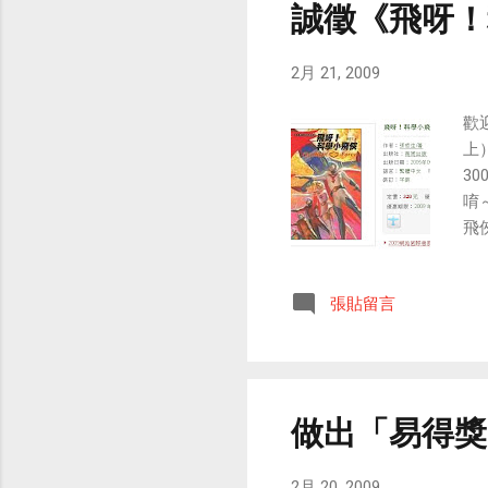
誠徵《飛呀！
貧民
Fil
Fr
2月 21, 2009
歡
上
3
唷
飛
這
部
張貼留言
的
畫
剛
龍
子
做出「易得獎
會
畫
2月 20, 2009