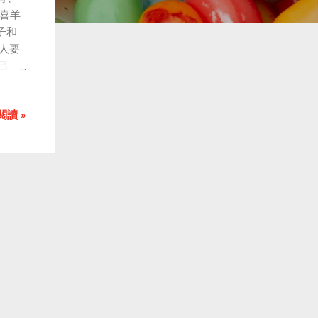
《喜羊
子和
人要
自己
他一
在第
閱讀 »
太狼
房
點子
失敗
男人
狼要
馬桶
心疼
件難
男人
氾濫
狐的