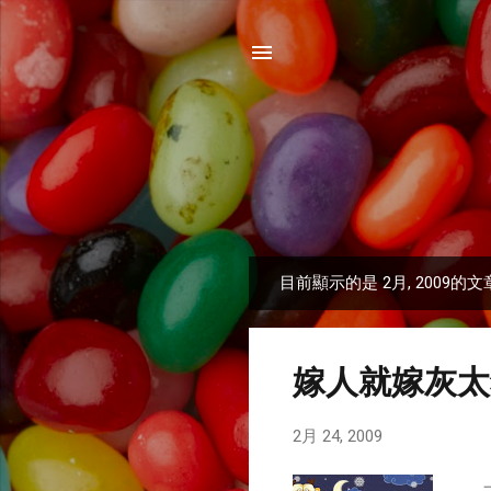
目前顯示的是 2月, 2009的文
發
表
文
嫁人就嫁灰太
章
2月 24, 2009
一