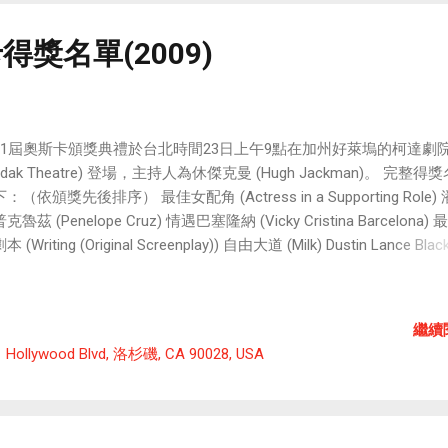
在300多年的辦學歷史中，最成功的不是培養了8位美國總統，不是
是讓每塊金子在哈佛閃光。我們真誠地期盼素質教育方針得到更好地
得獎名單(2009)
那樣讓自己的閃光點展現出來，從小就成長為具有獨立思考、開拓
種各樣的「金牌」。 來源： 2009/2/23 中國徐州網-徐州日報
81屆奧斯卡頒獎典禮於台北時間23日上午9點在加州好萊塢的柯達劇
odak Theatre) 登場，主持人為休傑克曼 (Hugh Jackman)。 完整得
：（依頒獎先後排序） 最佳女配角 (Actress in a Supporting Role)
克魯茲 (Penelope Cruz) 情遇巴塞隆納 (Vicky Cristina Barcelona)
 (Writing (Original Screenplay)) 自由大道 (Milk) Dustin Lance Bla
劇本 (Writing (Adapted Screenplay)) 貧民百萬富翁 (Slumdog Milliona
mon Beaufoy 最佳動畫片 (Animated Feature Film) 瓦力 (Wall-E) Andr
anton 最佳動畫短片 (Short Film (Animated)) 回憶積木之屋 (La Maison
繼續
tits Cubes) Kunio Kato 最佳藝術指導 (Art Direction) 班傑明的奇幻旅
1 Hollywood Blvd, 洛杉磯, CA 90028, USA
e Curious Case of Benjamin Button) Donald Graham Burt (Art Directi
ctor J. Zolfo (Set Decoration) 最佳服裝 (Costume Design) 浮華一世情
chess) Michael O'Connor 最佳化妝 (Makeup) 班傑明的奇幻旅程 (The
ious Case of Benjamin Button) Greg Cannom 最佳攝影 (Cinematogr