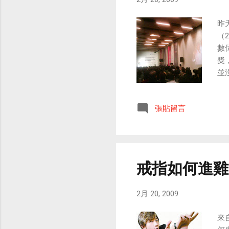
學
富
昨
讓
（2
一
數
網
獎
片：
並
20
位：
30
Me
張貼留言
共
做
1
以
做
戒指如何進雞
甘
稿
2月 20, 2009
項
同
來
類