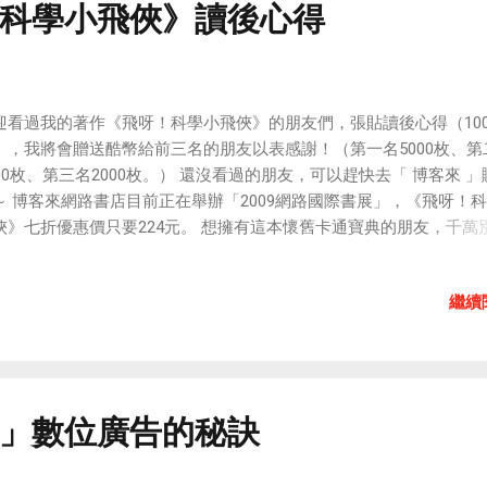
科學小飛俠》讀後心得
百萬富翁 (Slumdog Millionaire) Anthony Dod Mantle 最佳實景短片 (
m (Live Action)) 玩具島 (Spielzeugland (Toyland)) Jochen Alexander
eydank 最佳男配角 (Actor in...
迎看過我的著作《飛呀！科學小飛俠》的朋友們，張貼讀後心得（10
），我將會贈送酷幣給前三名的朋友以表感謝！（第一名5000枚、第
000枚、第三名2000枚。） 還沒看過的朋友，可以趕快去「 博客來 」
～ 博客來網路書店目前正在舉辦「2009網路國際書展」，《飛呀！
俠》七折優惠價只要224元。 想擁有這本懷舊卡通寶典的朋友，千萬
個 最佳買點 ！ 《飛呀！科學小飛俠》 全書厚達兩百多頁，詳細介紹
在民國60~80年代叱吒風雲的卡通影片。 本書以哲生原力網站中最受
繼續
動漫畫介紹為主，收錄了民國六○～八○年代在台灣家喻戶曉的知名卡
，除了詳細的作品與作家介紹，如：科學小飛俠、旋風小飛俠、無敵
、霹靂貓、太空超人、太空突擊隊、北海小英雄、海王子、大力水手
救生隊、龍龍與忠狗、小天使、小甜甜、小英的故事、小蜜蜂、星星
、太空飛鼠、藍色小精靈、機器貓小叮噹、老夫子……等，更有當時相
」數位廣告的秘訣
背景的描述與作者的觀感，特別單元「哲生原力小百科」中更有關於
的有趣百科解答，如，「誰發射了鳳凰號上的第一枚火鳥飛彈？」、