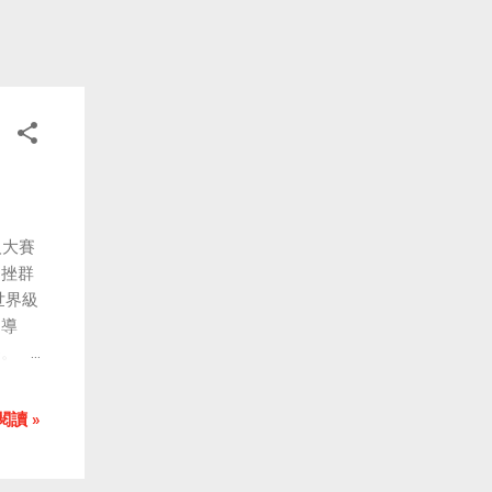
只要
人大賽
力挫群
世界級
引導
。 面
型人才
考是人
閱讀 »
書是讀
。不僅
大學