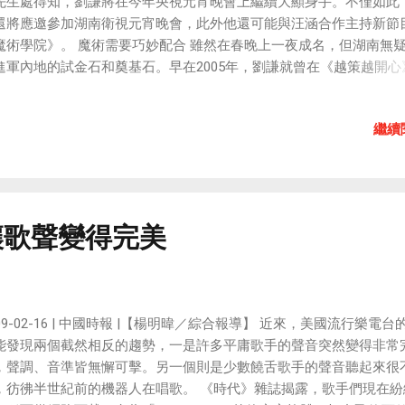
先生處得知，劉謙將在今年央視元宵晚會上繼續大顯身手。不僅如此
不可藉此傳達出虛偽不實的產品特性，而讓消費者信以為真、受騙上
還將應邀參加湖南衛視元宵晚會，此外他還可能與汪涵合作主持新節
. 不要以得獎為前提去創作。 應該以消費者與客戶的需求為最優先之
魔術學院》。 魔術需要巧妙配合 雖然在春晚上一夜成名，但湖南無
. 不要試著去製造病毒（感染式廣告）。 好的廣告自然會像病毒般迅速
進軍內地的試金石和奠基石。早在2005年，劉謙就曾在《越策越開心
，無須刻意為之。 9. 不要模仿成功者。 要試著從不被人注意的地方
魔力折服觀眾，此後成為湖南眾多節目的座上客。2008年，劉謙還曾
的點子。 10. 要樂在其中。 快樂地工作才能做出讓人快樂的作品，能
涵、馬可等人推出過大型魔幻秀節目《魔幻達人》。對於至今仍在熱
樂的作品就是好作品。 最後引用 AKQA 的工作哲學與各位共勉之： T
繼續
年春晚劉謙表演的「戒指入雞蛋」魔術，昨日馬可表示之前他曾與劉
ture inspires us. We work to inspire. 未來啟迪我們，我們啟迪未來。
過一個幾乎相同的魔術，只是道具不是雞蛋，而是橘子，而魔術的關
於，一盒雞蛋或者幾個橘子當中，只有一個是沒有戒指的，劉謙要做
是把手中那枚戒指藏起來。 戒指是怎麼進到雞蛋裡去的？對於網上眾
秘版本，劉謙在博客裡予以否認。昨日，馬可向記者透露，其實在《
e 讓歌聲變得完美
人》裡，劉謙曾表演了一個與春晚節目差不多的魔術，不同的是戒指
子中剝離出來的。馬可稱，這個魔術需要事先安排好的人來配合，道
是雞蛋還是橘子，只有一個是沒有戒指的。 「其實過程遠遠沒有大家
麼簡單，這個魔術非常需要巧妙配合。」據《魔幻達人》一位工作人
009-02-16 | 中國時報 |【楊明暐／綜合報導】 近來，美國流行樂電台
，在《魔幻達人》中劉謙就曾失手，「由於事先安排的人過於緊張，
能發現兩個截然相反的趨勢，一是許多平庸歌手的聲音突然變得非常
序，結果導致整個魔術穿幫。而這次春晚直播對於魔術來說就更是巨
，聲調、音準皆無懈可擊。另一個則是少數饒舌歌手的聲音聽起來很
驗了。」 加盟天娛純屬謠傳 對於劉謙與湖南衛視的合作意向，其經
，彷彿半世紀前的機器人在唱歌。 《時代》雜誌揭露，歌手們現在紛
生表示肯定。另外，對於近來頻傳劉謙春晚後身價飛漲數百倍，何先