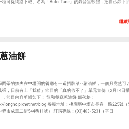
一種可從網路下載、名為「Auto-Tune」的錄音室軟體，把自己錄下
否認：「我們現在剛剛打開知名度，身價還沒漲，一步一步來吧。」
改至正確的音符與節拍。它就像供人聲使用的「Photoshop」（一種
前有網友爆料劉謙將加盟天娛的說法，何先生也同樣否認：「這完全
的軟體），雖無法將每個人的聲音變成職業歌手的聲音，卻能把顫抖
的謠傳，完全沒有的事。」天娛掌門人龍丹妮也稱暫時沒這個計劃。 
繼續
歌聲修到毫無瑕疵。
摘自 2009年02月05日 大河網-大河報 ） 劉謙在央視春晚的演出片段：
片5:14秒處，把電腦的聲音開到最大，你可以聽到主持人把話筒拿開
是有戒指的那顆雞蛋嗎」, 「戒」字聽得特別清楚，可見主持人跟劉
先串通好了。 另外，把簽名後的硬幣變到杯裡的魔術也出現明顯的破
下圖可以看到，前後出現的硬幣上的簽名模樣並不一樣。（怪只怪主
蔥油餅
好好練簽名…） ...
學同學的姊夫在中壢開的餐廳有一道招牌菜--蔥油餅，一個月竟然可
萬張，日前有上「我猜」節目的「真的假不了」單元宣傳（2月14日
），節目內容剪輯如下： 龍和餐廳蔥油餅 部落格：
tp://longho.pixnet.net/blog 餐廳地址：桃園縣中壢市長春一路225號
壢市成章二街544巷11號） 訂購專線：(03)463-5231（平日
:00~18:00）其餘時間請打 0987-003-428 傳真：(03)455-8155 產品
餅 $230/包 芝麻薄餅(蛋奶素) $230/包 咖哩餡餅 $250/包 培根起司 $