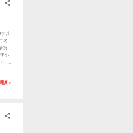
Short
0字以
二名
購買
科學小
別錯過
數十
歡迎
閱讀 »
通動
鐵金
、恐
王
關社
該動
「科