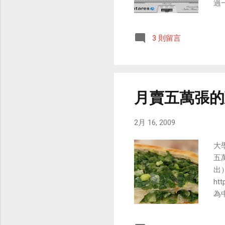
過
以
修
日
像
絡
3 則留言
的
文
影
「
事
從
月賣五萬張的
沒有
2月 16, 2009
大
五
出
ht
為中
10
蔥油