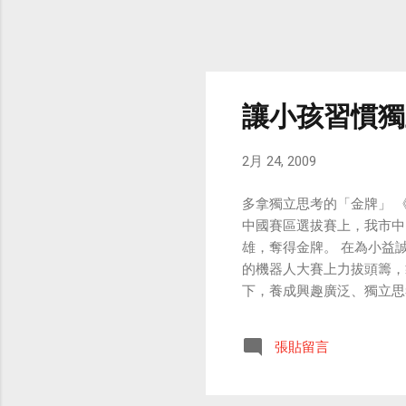
媚
不
讓小孩習慣獨
2月 24, 2009
多拿獨立思考的「金牌」 《
中國賽區選拔賽上，我市中
雄，奪得金牌。 在為小益
的機器人大賽上力拔頭籌，
下，養成興趣廣泛、獨立思
對21世紀激烈的競爭，我
最明顯的特徵之一，就是要
張貼留言
之所以為人的一大特性。「
書人的大忌，正如葉聖陶先
如此，還應像居里夫人的女