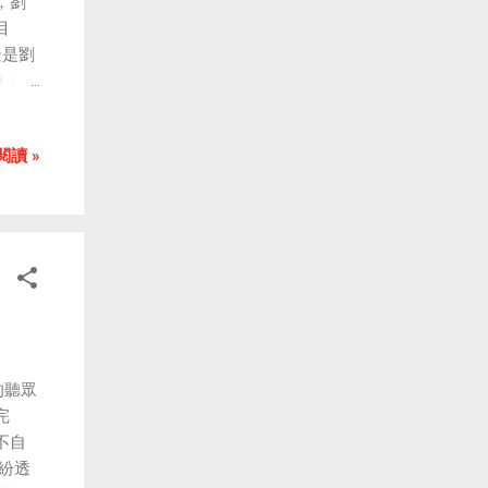
，劉
當。
目
考量。
疑是劉
散
》中
去發掘
聯手
讓人
議的
he
閱讀 »
謙合
鍵點
的，
多的
魔幻
是從
具無
想得
員透
的聽眾
忘了
完
大的
不自
紀人何
紛透
生予