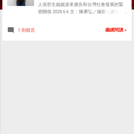
人張哲生娓娓道來廣告和台灣社會發展的緊
密關係 2020.6.6 文：陳秉弘／攝影：謝佳璋
／影音：賴麒元、吳昇鴻 經典廣告片在過去
電視當道的年代，不只是節目間的插曲，還
繼續閱讀 »
1 則留言
是許多人至今無法忘懷的美好記憶，懷舊達
人張哲生說，那些被記得的廣告片段，都成
為了台灣人們生命中無法磨滅的快樂痕跡。
「你知道中秋節為什麼要烤肉嗎？」 張哲生
頓了一下，問題來得突然，攝影師和我對看
了一眼，我們都一臉驚愕。 「以前我們70、
80年代，哪有什麼中秋節就要烤肉這樣的
事？後來莫名奇妙成為風氣，久了之後也沒
人知道到底原因是什麼，知其然不知其所以
然。」張哲生笑了幾聲，我們還是丈二金
剛，不停摳著腦門，完全不知道這個跟今天
要聊的經典廣告片有什麼關係。 那天，張哲
生頂著台北夏日的梅雨前來受訪，整個人被
雨澆得濕漉漉的，加上約訪時間是早晨，通
勤人潮耽擱了他，他一臉抱歉進門，能夠感