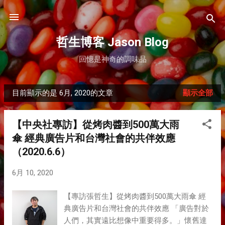
跳到主要內容
哲生博客 Jason Blog
回憶是神奇的調味品
目前顯示的是 6月, 2020的文章
顯示全部
發
表
【中央社專訪】從烤肉醬到500萬大雨
文
傘 經典廣告片和台灣社會的共伴效應
章
（2020.6.6）
6月 10, 2020
【專訪張哲生】從烤肉醬到500萬大雨傘 經
典廣告片和台灣社會的共伴效應 「廣告對於
人們，其實遠比想像中重要得多。」懷舊達