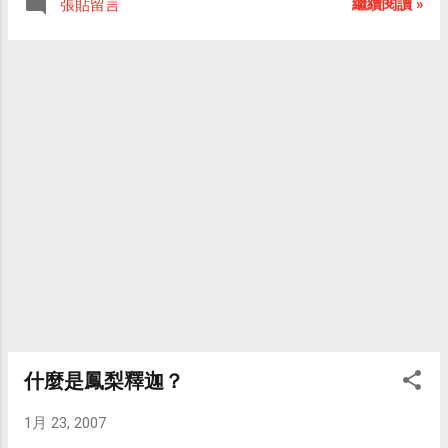
繼續閱讀 »
張貼留言
灘，微軟（Microsoft）及Sony皆望其項背，
當做成語（他說：「只要小學生造句裡面有用到三
在晚上十一點半之前去電信用卡服務中心，取消掛
2007年任天堂在遊戲產業能否憑藉Wii急速提
隻小豬這四個字就是運用成語」），現在居然還說
失，這樣就不用付1,000元的信用卡掛失暨製卡費用
升市佔率，其鋪貨速度與軟體供應也需向自
成語會使人思想懶惰、一知半解，「有 時甚至連半
了。 還好是虛驚一場，不過也因此沒有完成購買Wii
家的NDS系列看齊。 本文轉載自電子時報
解都不到」，也會使人思想混沌，如果他是業務單
的交易。 就這樣，我差點兒買了Wii。
位，「不會主張研究成語，更不會去公布」。 我想
他應該是希望大家都跟他一樣不會用成語，才不會
顯得他不夠格當教育部長吧！ 到了公司，上東森新
聞報網站看新聞，才看了兩篇關於史特龍新電影的
新聞，就發現了兩個錯字，到底是教育出了問題？
抑或是媒體的校對太不用心？ 一則是： 「洛基：勇
者無懼」在掀全美英雄 史特龍60歲卻不見老態 錯
字就在標題上，應是「再」掀而非在掀。另外，就
算更正了錯字之後，「再掀全美英雄」這句話的語
意也不完整，應改成「再掀英雄片風潮」或是「再
掀全美英雄片風潮」才對，不然就簡短地用「再掀
風潮」即可。 另一則是： 席維斯史特龍自爆 為
什麼是鳳梨釋迦？
「洛基」禁慾存精力！ 錯字在該則新聞的最後一
1月 23, 2007
行：「我也願意去說史特龍的確演了一不很好的電
影。」 應該是一「部」而非一不，這個錯字足以讓