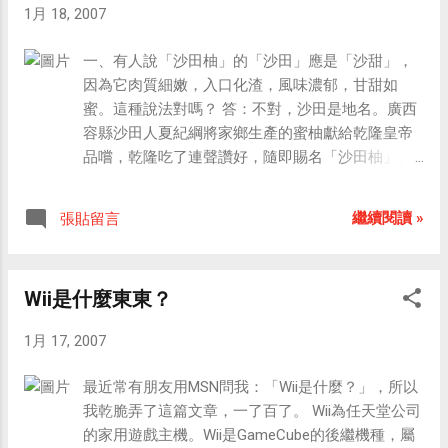
方網站
1月 18, 2007
州」是中國的代稱。 四、出版物中容易混淆的字是：即/既。
如：「即來之，則安之。」「即來之」應為「既來之」。
一、有人說「沙田柚」的「沙田」應是「沙甜」，
「即」，音「集」，有未然義；既，音「寄」，有已然義。
因為它肉質細嫩，入口化渣，風味濃郁，甘甜如
兩字音近而義殊。 五、街頭招牌中常見的繁體字錯誤是：美
蜜。這種說法對嗎？ 答：不對，沙田是地名。廣西
發。 如:「美容美發中心」。濫用繁體字不合用字規範；即使
容縣沙田人夏紀綱將家鄉生產的蜜柚獻給乾隆皇帝
用繁體字，「美髮」也不能寫作「美發」。「發」，音「ㄈ
品嚐，乾隆吃了連聲讚好，隨即賜名「沙田柚」。
ㄚ」，是「出發」的「發」；「髮」，音「ㄈㄚˇ」，是「頭
從此，沙田柚作為進貢朝廷的珍果，年年入朝，逐
髮」的「髮」。兩字均簡化為「发」，但音、義並不相同。
漸名揚四海。 二、天津鴨梨和天津的鴨子有什麼關
六、常用文體中容易混淆的詞是：啟示/啟事。 如：「招聘啟
繼續閱讀 »
張貼留言
係嗎？ 答：鴨梨原產地是河北，已有2000多年的栽
示」「徵稿啟示」。「啟示」應為「啟事」。「啟事」義為
培歷史。鴨梨果呈倒卵圓形，靠近果柄的地方有一
公開說明某事，是一種公告性的文體；「啟示」義為啟發提
鴨頭狀突起，形似鴨頭，故名鴨梨。因主要在天津
示，和文體無關。 七、商品名稱中常見的錯誤是：哈蜜瓜。
Wii是什麼東東？
口岸出口，又稱天津鴨梨。為了聽起來文雅些，人
如：「哈蜜瓜是甜瓜的一個變種。」「哈蜜」應為「哈
們又稱「鴨梨」為「雅梨」。 三、西瓜，在我國多
密」。哈密瓜因新疆地名哈密而得名。 八、標點符號常見的
1月 17, 2007
種植於南方，而不是種在西部，那它為什麼還叫
錯誤是：信封上誤用括號。 如：「王偉先生（收）」。括號
「西瓜」呢？ 答：西瓜原產於非洲，埃及栽培西瓜
是用來標明註釋性文字的，「收」字並非註釋。 九、容易張
最近常有朋友用MSN問我：「Wii是什麼？」，所以
已有五六千年的歷史。據《新五代史·四夷附錄》記
冠李戴的引文是：「食色，性也。」 如：「孔子說『食色，
我乾脆弄了這篇文章，一了百了。 Wii為任天堂公司
載，西瓜是從五代時由西域傳入中國的，因此得名
性也』，至今仍被奉為至理。」事實上，「食色，性也」一
的家用遊戲主機。Wii是GameCube的後繼機種，屬
為「西瓜」。 四、榴蓮是一種奇特的熱帶水果，其