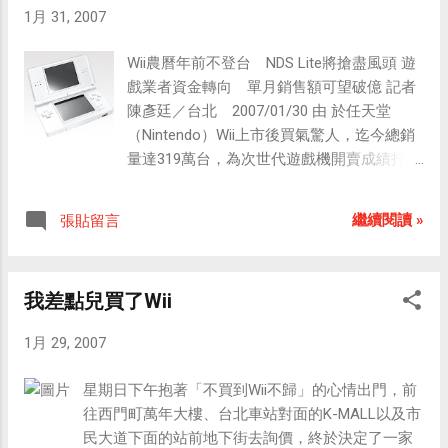
1月 31, 2007
制器會震動也會發出聲響） Keroro興奮地與Wii合影
留念是也。 價值NT$15,250的組合。 說明手冊與控
Wii農曆年前不登台 NDS Lite將搶盡風頭 遊
制器。 退出Wario Ware遊戲光碟的瞬間。 Wario
戲業者資金轉向 單月銷售額可望破億 記者
Ware遊戲的說明手冊封面。 裝置在電視屏幕上方的
陳彥廷／台北 2007/01/30 由 於任天堂
感應棒。 開機後出現的頻道選單。Wii可以播放SD
（Nintendo）Wii上市後買氣驚人，迄今總銷
記憶卡裡的照片與音樂(mp3) 我的Mii似顏繪。 我製
量達319萬台，為次世代遊戲機開賣成績打下
作的Mii家族。 Wii 支援Wi-Fi上網，可連上網路下載
漂亮的一戰，但跨入2007年後Wii缺貨問題 持
Wii專用的Opera網路瀏覽器，也可以用Wii上網購買
續，且任天堂始終不願公佈日本、北美以外
Wii Points，用來支付下載遊戲的費用，可下載的遊
繼續閱讀 »
張貼留言
地區上市時間表，任天堂台灣總代理博優指
戲包括任天堂紅白機、GameCub、任天堂64、 PC
出，Wii確定無法在農曆年前在台亮相，零售
Engine的遊戲，因此Wii也是一台綜合型的電玩模擬
業者資金正轉向掌上型遊戲 機NDS Lite訂
器。 Wii Opera瀏覽器的書籤頁。 ...
我差點兒買了Wii
單，預估1月NDS Lite單月銷售額將突破新台
幣1億元。 在遊戲主機部份，目前僅剩Wii仍
1月 29, 2007
未登台，水貨市場跨年期間銷售一空，現在
Wii水貨同樣難見蹤跡，而Wii在缺貨問題短期
星期日下午抱著「不買到Wii不歸」的心情出門，前
內仍無法解決的情況下，遊戲業者大幅看好
往西門町萬年大樓、台北車站對面的K-MALL以及市
NDS系列在農曆年前可望有另一波買氣，市
民大道下面的站前地下街去詢價，終於決定了一家
場預料任天堂NDS Lite將搶盡風頭。 博優指