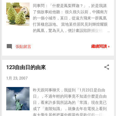
同事問：「什麼是鳳梨釋迦？」，於是我講
整句話的意思完全相反，不可原諒。 很明顯地，這
了個故事給他聽： 很久很久以前，中國南方
兩個錯誤都起因於注音輸入法沒有正確選字，倘若
的一個小城市，某日，從遠方飛來一群鳳凰
是平時在網路上聊天，懶得選字也就算了，但今天
打算棲息該地。 當地某些居民見到輝煌耀眼
所輸入的是新聞稿，是一篇要給大眾看的報導性文
的鳳凰，驚為天人，便計畫設陷阱捕捉牠
字，是不允許有錯字的存在！各位新聞從業人員千
們。 不過那群鳳凰也不是省油的燈，牠們到
萬要記得，並非每個讀者都有自動校正錯字的能
當地的一個加油站，把油加滿後，化身為火
力，你不慎打錯一個字，可能就會造就一個錯誤的
繼續閱讀 »
張貼留言
鳳凰，揚長而去。 市長得知此事後，氣憤地
教育結果！ 同場加映： 杜正勝：使用成語就是國文
處分那群欲捕捉鳳凰的人，命令他們打掃環
教育失敗 杜正勝：胡適信徒反對用成語 余光
境、維護市容三個月做為懲罰。 市政府官員
中：胡適常用成語 杜正勝示範三隻小豬造句～網友
123自由日的由來
為了讓市民謹記此教訓，便迅速立法通過，
嘲諷杜是第四隻小豬… 杜正勝：三隻小豬只要能運
馬上將市名更改為「鳳離市」；並大興土木
用 就是成語 老師頭大
1月 23, 2007
製造適合鳳凰居住的超大型動物園，不過那
群鳳凰卻再也沒有現身過。 三年後，市長改
昨天跟同事聊天，我提到「1月23日是自由
選，新市長實施都市更新計畫，在各個公共
日」，不過年輕的同事竟不知道什麼是自由
設施上均增加鳳凰的雕刻裝飾，並依循網路
日，看來許多我所認為的「常識」現在竟已
常見的名稱升級法則，將市名升級為「鳳離
成了「進階知識」，就像去年在電視上看到
市+」，不過為了配合當地民情，「+」要讀
有大學生居然把掌中戲當作是歌仔戲一樣令