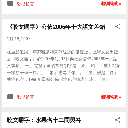
者Strange育有三名子女，她參賽是為了替小孩贏得
繼續閱讀 »
張貼留言
出，也是台灣玩家與媒體關注的焦點。 針對來自各
遊戲機。 同場加映： 何謂“水中毒”？ 人在大量出汗
界的相關詢問，博優於 1 月 3 日發表了新訊息通
後，不僅流失水分，也流失了不少鹽分。如果大量
知，通知中表示 Wii 將以不分國別的方式在亞洲包
飲水而不補充鹽分，血液中的鹽分就會減少，吸水
《咬文嚼字》公佈2006年十大語文差錯
括台灣、韓國、香港與新加坡等地同步推出，上市
能力隨之下降，一些水分就會很快被吸收到組織細
日程目前尚未確定。通知中並強調有別於先前 NGC
胞內，使細胞水腫，造成“水中毒”。這時，人就會覺
1月 18, 2007
與 NDS 的狀況，Wii 台灣專用機在服務與功能上將
得頭暈、眼花、口渴，嚴重者會突然暈倒。
與美規或日規的平行輸入品不同。 博優日前並於官
在重點追蹤、專家審讀和來稿統計的基礎上，上海文藝出版
方網站公告表示，部分通路與團體所推出的 Wii 台
之《咬文嚼字》於2007年1月16日向社會公佈2006年十大語
灣專用機預購都是自行舉辦，博優目前並未公布 Wii
文差錯。 一、電視字幕的常見別字是：象。 如：「威力就象
台灣專用機的上市日程與價格，也沒有保證或允諾
一顆原子彈一樣。」「象」應為「像」。「象」曾是「像」
任何廠商或個人的進貨需求。 不過如果台灣再不發
的簡化字，1986年重新公佈《簡化字總表》時，「像」字恢
公司貨，我看我也不想等下去了，我打算等水貨的
復使用。在形象上相同或有某些共同點時用「像」。 二、干
價格降到八千以下，就要去敗一台來體驗 Wii 的魔
支紀年的常見錯誤是：丙戍年。 如：「千姿百態的狗，成了
力了！昨天到萬年四樓的普雷伊問到的價格是
繼續閱讀 »
張貼留言
丙戍年賀卡的主角。」「丙戍」應為「丙戌」。戌，音
8,500，比兩週前降了一千元，在店家激烈競爭下，
「虛」，地支的第十一位，對應的屬相為狗。戍，音
水貨應該還有降價的空間（日本定價約合新台幣
「樹」，義為防守，和地支無關。 三、社會熱詞的常見錯誤
6,800），看來 Wii 定居我家的日子不遠了。 同場加
咬文嚼字：水果名十二問與答
是：神州六號。 如：「神州六號是中華騰飛的象徵。」中國
映： ◎ 任天堂台灣總代理－博優官方網站 ◎ Wii官
宇航員乘坐的飛船取名為「神舟」而不是「神州」。「神