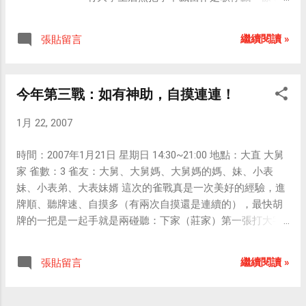
做「加」，而非「plus」。 這就是「鳳離市+
人驚嘆！所以今天我就來談談自由日的由來
（鳳梨釋迦）」的由來。
吧，也算是幫自己複習一下。 自由日運動係
繼續閱讀 »
張貼留言
為紀念韓戰時一萬四千餘中共戰俘唾棄共
黨，於1954年1月23日投奔自由，回歸祖國之
感人壯舉而發起。世界反共聯盟鑒於我國之
今年第三戰：如有神助，自摸連連！
自由日運動與其「為人類自由而奮鬥」之精
神相符合，乃於1968年召開之世盟第二屆大
1月 22, 2007
會時通過決議，將此一運動擴展為「世界自
由日運動」。 多年來，此一運動在世盟各國
時間：2007年1月21日 星期日 14:30~21:00 地點：大直 大舅
會員單位之積極推動下，已發展成為鼓舞鐵
家 雀數：3 雀友：大舅、大舅媽、大舅媽的媽、妹、小表
幕內人民反共抗暴、爭取自由以及結合自由
妹、小表弟、大表妹婿 這次的雀戰真是一次美好的經驗，進
人士保衛自由之偉大號召與有力行動。
牌順、聽牌速、自摸多（有兩次自摸還是連續的），最快胡
牌的一把是一起手就是兩碰聽：下家（莊家）第一張打大字
我碰，對家打大字我又碰，立刻聽牌，接著輪到我摸牌，自
摸！簡單來說，就是我摸第一張牌時就胡了！是不是超順
繼續閱讀 »
張貼留言
的？如有神助一般！ 這次共打三雀，胡了16把，其中自摸佔
了6把，放槍5次（明顯進步了）、被摸13次，最後結算：贏
了2,500元。 2007年度雀戰累計成績： +2,000元