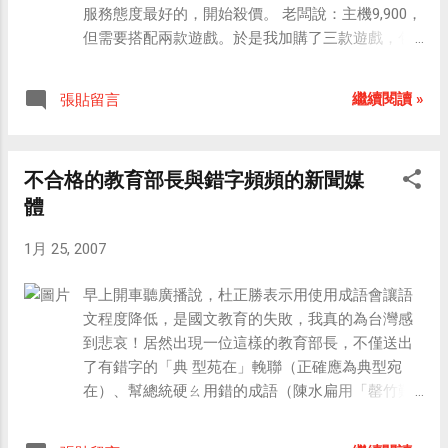
服務態度最好的，開始殺價。 老闆說：主機9,900，
出，台灣遊戲市場對Wii熱情短期內有下滑跡
但需要搭配兩款遊戲。於是我加購了三款遊戲，包
象，12月傳統旺季量能開始轉進1月，零售商
括了：附右控制器的第一次接觸、Wii Sports、壞力
大幅搶單使得NDS Lite供貨壓力倍增，博優預
歐；加一加總共是14,300，但因為我要刷卡，所以
計1月從日本直接進貨2萬～3萬台以補充零售
繼續閱讀 »
張貼留言
又加了200，不過老闆多送我兩個右控制器的果凍
訂單的壓力，但即使單月供應量增加，仍無
套。 總價14,500，老闆已經把主機跟遊戲都拿到桌
法滿足目前強大的需求。 事實上，NDS系列
面上，疊放在一起，也把保證書拿出來要蓋章了，
遊戲軟體推陳出新的速度也相當快速，任天
不合格的教育部長與錯字頻頻的新聞媒
不過老闆請我先刷卡。 就在此刻，我赫然發現包包
堂指出，6月以前將再推20餘款遊戲以挹注
體
裡的信用卡不見了！ 找不到信用卡，我完全沒有購
NDS系列主機銷量，至今已賣出5,294萬台的
物的心情了，於是我跟老闆道歉「不好意思，我不
NDS系列產品，更搶下眾多婦女、兒童等族
1月 25, 2007
是故意不買，我的信用卡不見了…」，老闆也能體諒
群市場。在遊戲軟體部份，2006年5月才上市
我的心情，不過我覺得他的臉上的光澤有點暗沈
的新超級瑪利歐（New Super Mario Bros）
早上開車聽廣播說，杜正勝表示用使用成語會讓語
了。 我先打電話去掛失，然後馬上坐Taxi回家尋找
創下864萬套佳績，成為NDS系列中最賣座的
文程度降低，是國文教育的失敗，我真的為台灣感
信用卡並處理後續事項。 信用卡服務中心幫我查詢
產品，任天堂公佈光NDS系列軟體至今銷售
到悲哀！居然出現一位這樣的教育部長，不僅送出
最後一筆消費紀錄，是20號在樂雅樂用餐刷的，沒
已突破1.54億套，而2006年4～12月底軟體總
了有錯字的「典 型苑在」輓聯（正確應為典型宛
錯，那是我刷的，還好沒被盜刷，於是打電話去樂
營收突破2,913億日圓，獲利能力十分驚人。
在）、幫總統硬ㄠ用錯的成語（陳水扁用「罄竹難
雅樂詢問，好險，信用卡就在那裡。 我想應該是當
外界認為，任天堂於遊戲產業的氣勢短期內
書」來形容義工的功勞，杜不僅不糾正還賦予新意
時刷卡簽名後，櫃臺人員沒有把卡還我，我就離開
未見減退，尤其掌上型遊戲機及Wii低價搶
以順扁意，拍馬屁到了極 點！）、把「三隻小豬」
餐廳了。於是我立刻驅車前往將信用卡取回，並且