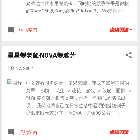
語出自《孟子‧告子上》，它是告子而不是孔子說的。 十、文
於第七世代家用遊戲機，同時期的競爭對手是微軟
味濃郁，好之者垂涎欲滴，惡之者掩鼻欲嘔。其
史知識常見的錯誤是：八國聯軍火燒圓明園。 如：「八國聯
的Xbox 360及Sony的PlayStation 3。 Wii最與眾不同
實，榴蓮營養豐富。一個榴蓮三隻雞，馬來西亞、
軍火燒圓明園是野蠻人的行徑。」圓明園是於1860年被英法
的特色是它的標準控制器「Wii遙控器」。 Wii遙控
泰國等地，病人、產婦均以榴蓮補養身子，榴蓮被
聯軍搶掠並燒燬的。1900年八國聯軍入侵北京，肆意踐踏中
器的外型為棒狀，就如同電視遙控器一樣，可單手
當地人稱為「熱帶果王」。你知道「榴蓮」的名字
繼續閱讀 »
張貼留言
國主權，其時圓明園已是廢園。
操作。除了像一般遙控器可以用按鈕來控制，它還
是怎麼來的嗎？ 答：相傳明朝鄭和率船隊三下南
有兩項功能：指向定位及動作感應。前者就如同光
洋，離家日久，許多船員歸心似箭。一天，鄭和在
線槍或滑鼠一般可以控制螢幕上的游標，後者可偵
岸上發現一堆奇果，拾得數個同大夥一起品嚐，多
星星變老鼠‧NOVA變雅芳
測三維空間當中的移動及旋轉，結合兩者可以達成
數船員稱讚不已，竟使思家的 念頭一時淡化了。有
所謂的「體感操作」。 Wii遙控器在遊戲軟體當中可
人問鄭和這種果叫什麼名字，他隨口說：「流
1月 17, 2007
以化為球棒、指揮棒、鼓棒、釣魚桿、方向盤、
連。」後來人們就根據「流連」將這種水果的名字
劍、槍、手術刀、鉗子…等工具，使用者可以揮動、
定為「榴槤」。現在榴槤還有另一種寫法：榴 蓮。
中文裡有很多詞彙，倒過來讀，便成了截然不同的
甩動、砍劈、突刺、迴旋、射擊…等各種方式來使
其實，榴槤只是記音，它和「蓮」是沒有關係的。
意思。 例如：花蓮 -> 蓮花 皮包 -> 包皮 面對 ->
用。 體感操作的概念在以往的遊戲中已經出現過，
五、不少人將「哈密瓜」誤寫成「哈蜜瓜」，這是
對面 英文雖是拼音文字，也有一些類似的情況出
但它們通常需要專用的控制器；將體感操作列入標
因為他們不瞭解哈密瓜中的「哈密」是地名。那麼
現， 我特地將自己在日常生活中發現的幾個例子，
準配備，讓平臺上的所有遊戲都能使用指向定位及
「哈密瓜」是否只產於新疆哈密，別的地方都不產
提出來跟大家分享： NOVA（連鎖3C業者） ->
動作感應，則可說是Wii的創舉。 概要 繼 紅白機
呢？ 答：從名字上看，哈密瓜似乎只應產於哈密。
AVON（雅芳） MILK -> KLIM（克寧就是將MILK倒
（或稱 FC / Famicom）、超級任天堂（SFC /
其實，新疆能種此瓜之地不少，而且味道都不錯。
過來做為其名稱） STAR -> RATS（老鼠的複數）
Super Family Computer）、任天堂64（Nintendo
繼續閱讀 »
張貼留言
但最早獲得「哈密瓜」名稱的新疆甜瓜卻產自鄯
DOG -> GOD（這個例子算是最經典的，也最廣為人
64）及「GameCube」後，任天堂所推出的第五部