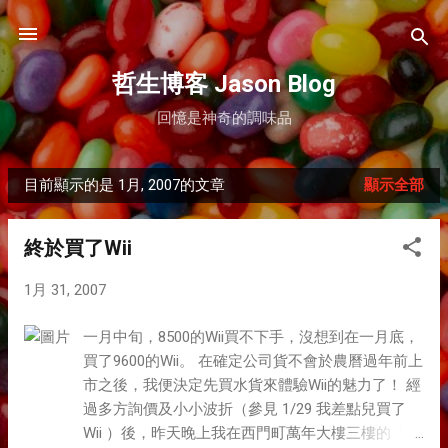
跳到主要內容
哲生博客 Jason Blog
回憶是神奇的調味品
目前顯示的是 1月, 2007的文章
顯示全部
發
表
終於買了Wii
文
1月 31, 2007
章
一月中旬，8500的Wii買不下手，沒想到在一月底，
買了9600的Wii。 在確定公司貨不會於農曆過年前上
市之後，我便決定先買水貨來體驗Wii的魅力了！ 經
過多方詢價及小小波折（參見 1/29 我差點兒買了
Wii ）後，昨天晚上我在西門町萬年大樓三樓的「印