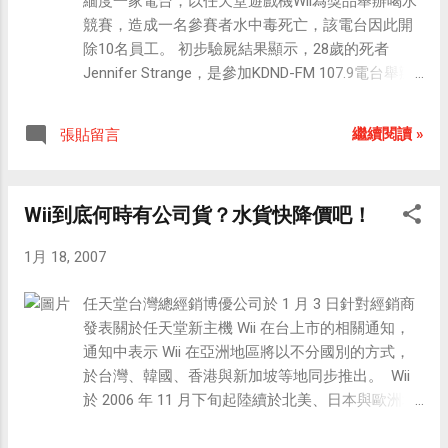
緬度一家電台，以任天堂遊戲機Wii為獎品舉辦喝水
競賽，造成一名參賽者水中毒死亡，該電台因此開
除10名員工。 初步驗屍結果顯示，28歲的死者
Jennifer Strange，是參加KDND-FM 107.9電台舉辦
的現場喝水憋尿比賽（「Hold Your Wee for a
Wii」），導致水中毒而死。這次比賽的獎品為市價
繼續閱讀 »
張貼留言
250美元的Wii遊戲機。 這次的參賽者必須在2分鐘內
喝完8盎司的瓶裝水，休息10分鐘後，再喝一瓶同樣
重量的水。期間不得上廁所。 目擊者表示，喝完兩
Wii到底何時有公司貨？水貨快降價吧！
加侖的水後，只剩下兩名參賽者進入決賽。Strange
是其中之一，但她隨即因身體不適棄賽。比賽後她
1月 18, 2007
以頭痛為由打電話向公司請病假，但5小時後，
Strange的母親發現她死在家中。 人體在短時間內攝
任天堂台灣總經銷博優公司於 1 月 3 日針對經銷商
取大量水分，可能造成重要的電解質被稀釋，引發
發表關於任天堂新主機 Wii 在台上市的相關通知，
腦部水腫、痙攣、昏迷，甚至死亡。 KDND母公司
通知中表示 Wii 在亞洲地區將以不分國別的方式，
Entercom/Sacramento 總經理兼副總John Geary 16
於台灣、韓國、香港與新加坡等地同步推出。 Wii
日以電郵通知記者，舉辦這項比賽的「Morning
於 2006 年 11 月下旬起陸續於北美、日本與歐洲地
Rave」節目即日起停播，該節目的10名員工，包括
區推出，推出後市場反應熱烈，是年末節慶商戰檔
3名晨間節目主持人，也同時被開除。 據報導，死
期中最熱門的商品之一，因此何時會在台灣正式推