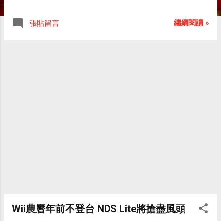
地安」買了Wii，由於店員說一定要加購四塊遊戲才
行，所以總共花了新台幣壹萬伍仟兩佰伍拾圓整。
繼續閱讀 »
張貼留言
Wii主機：9,600 Wii Sports：1,150 Wii 第一次接觸
(附一支Wiimote)：1,500 舞動壞力歐工作室 (Wario
Ware)：1,350 赤色鋼鐵 (Red Steel)：1,650 歡樂：
無價 （買了Wii之後，一些朋友問我：為何不等公司
貨上市或是水貨更便宜些再買？我的回答很簡單：
歡樂無價，及時行樂。當我看到全家人因為Wii的出
現而群聚歡笑，便深深相信自己的決定是對的。）
清楚Wii遊戲行情的朋友，應該瞭解這家賣的遊戲價
格算是便宜的，這也是我會決定在這家買的主因。
由於這家的開價比別家低很多，因此價錢很硬，250
零頭砍不掉，要他加送一個果凍套也做不到；最後
店員說僅能加送一個PS3的鑰匙圈（裡面可以放MS
卡）給我，雖然意義不大，但總比沒有好。 回家
後，花了一個小時去研究機體與安裝，然後玩到凌
晨兩點才不甘願地去睡覺。 下面是我昨晚拍攝的一
些照片，與各位分享我擁有Wii的喜悅： 我左手拿著
Wii農曆年前不登台 NDS Lite將搶盡風頭
Wii主機，右手持著Wiimote控制器。（遊戲時，控