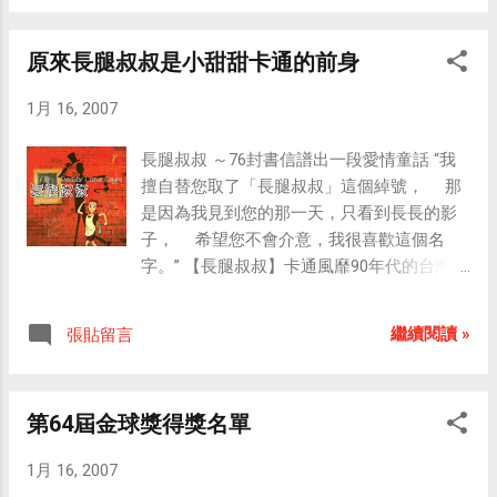
善。傳說，乾隆皇 帝吃了新疆進貢的甜瓜後問身邊
知的。） STUN（打擊）-> NUTS（堅果；複數為睪
家用遊戲機，其主要特色為前所未見的控制器使用
的人：「這是什麼瓜？」那些人不知其名，只知是
丸的俗稱） TIP（小費） -> PIT（洞） KEEP ->
方法、前代遊戲主機軟體下載販賣及待機時網路連
原來長腿叔叔是小甜甜卡通的前身
哈密王進貢來的，信口答道：「這是哈密瓜。」哈
PEEK（窺視） HOOP（呼喊） -> POOH（呸！） 如
線 等。 任天堂於2006年4月27日在其正式網站 宣佈
密瓜遂由此得名，迄今未變。據 說，乾隆吃的那個
果你也有發現其他的例子，歡迎在回應中告訴我，
了正式名稱。 『Wii』聽起來像是『we』（我
1月 16, 2007
瓜產自鄯善，原是鄯善進貢給哈密王的。鄯善哈密
謝謝！
們），發音亦相同，強調該主機老少咸宜、能讓一
瓜品質優異，因此鄯善被稱為「中國哈密瓜之
家大小都樂在其中的概念。名稱中的「ii」不僅象徵
長腿叔叔 ～76封書信譜出一段愛情童話 “我
鄉」。 六、楊梅是我國特產佳果，廣佈於長江以南
著其獨特設計的控制器，也代表人們聚在一起同樂
擅自替您取了「長腿叔叔」這個綽號， 那
各地。夏至前後，是楊梅上市的季節。楊梅果形如
的形象。 開發代號為 「 R e v o l ution」（革
是因為我見到您的那一天，只看到長長的影
圓球，絳紅帶紫，甜中帶酸，是深受百姓喜愛的果
命），故 Wii 本體和周邊製品型號的開頭均為
子， 希望您不會介意，我很喜歡這個名
中珍品。你知...
「RVL」。 硬體 Wii 主機的機體是自任天堂製造電
字。” 【長腿叔叔】卡通風靡90年代的台灣，
視遊戲機以來最小的一部，大約僅有三個 DVD 外盒
伴隨不少六、七年級生一同成長，但是你可
排放在一起時的大小，可水準或直立擺放，正式發
知道這部卡通其實是【小甜甜】的原始版
繼續閱讀 »
張貼留言
售時將會隨包裝附上直立專用的擺放架。 遊戲機所
本？ 【長腿叔叔】由美國同名小說【Daddy
使用的 CPU 及 GPU 分別與 IBM 、 ATI 共同開發，
Long Legs】改編，故事主人翁茱蒂從小缺少
主記憶體採用 1T-SRAM ，目前詳細的性能未知。使
關愛，卻喜歡幫助別人，她偶然獲得「史密
第64屆金球獎得獎名單
用 12公分（cm）的 Wii 遊戲光碟（單層／雙層），
斯先生」的資助，開啟了寫信給這位陌生叔
及8公分的 GameCube ...
叔的日子。 從少女時代到大學畢業，76封充
1月 16, 2007
滿童心和情感的書信，雖然從未被回覆，卻