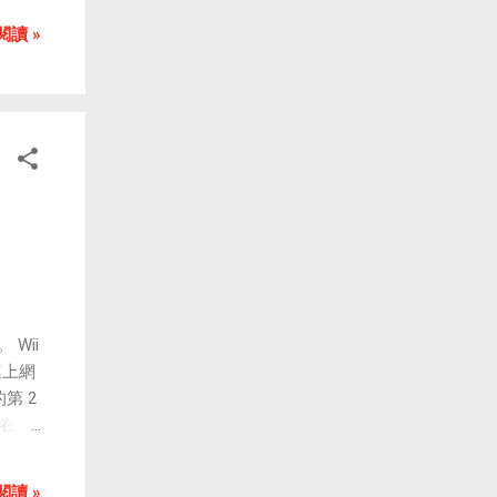
張圖
閱讀 »
Wii
連上網
第 2
現在日
示上顯
台遊戲
閱讀 »