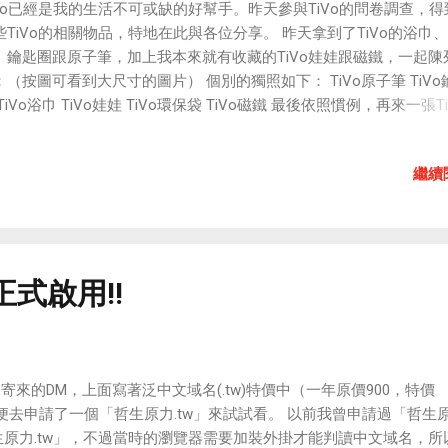
iVo已經是我的生活不可或缺的好幫手。昨天參與TiVo的問卷調查，得
些TiVo的相關物品，特地在此與各位分享。 昨天拿到了TiVo的浴巾
、鑰匙圈跟原子筆，加上我本來就有收藏的TiVo娃娃跟磁鐵，一起陳
：（按圖可看到大尺寸的圖片） 個別的獨照如下： TiVo原子筆 TiVo
TiVo浴巾 TiVo娃娃 TiVo環保袋 TiVo磁鐵 最後依照慣例，再來一張T
與柯博文、TIIDA以及瑪莉歐(MARIO)的合照： 謝謝觀賞。
繼續
正式啟用!!
C寄來的DM，上面寫著泛中文域名(.tw)特價中（一年原價900，特價
我便去申請了一個「哲生原力.tw」來試試看。 以前我曾申請過「哲生
哲生原力.tw」，不過當時的瀏覽器需要加裝外掛才能判讀中文域名，所