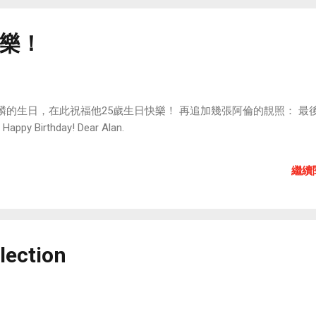
樂！
詠麟的生日，在此祝福他25歲生日快樂！ 再追加幾張阿倫的靚照： 最
y Birthday! Dear Alan.
繼續
lection