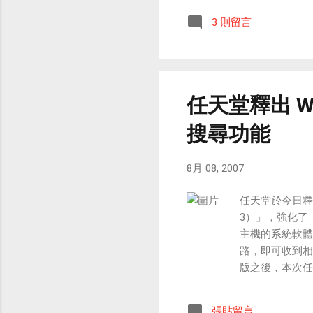
與
3 則留言
片
任天堂釋出 W
搜尋功能
8月 08, 2007
任天堂於今日釋出
3）」，強化了「
主機的系統軟體
路，即可收到相
版之後，本次任
期與時間的數字
示最新天氣與頭
張貼留言