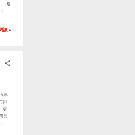
。 反
房屋仲
上我的
閱讀 »
是汽車
前排
。更
避震裝
話
模型車