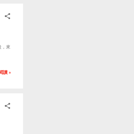
後，來
閱讀 »