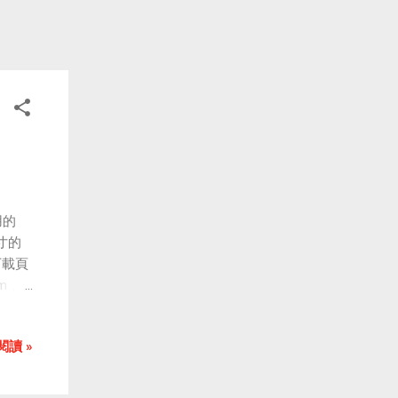
用的
寸的
下載頁
hm，
，進行
or
閱讀 »
，即可