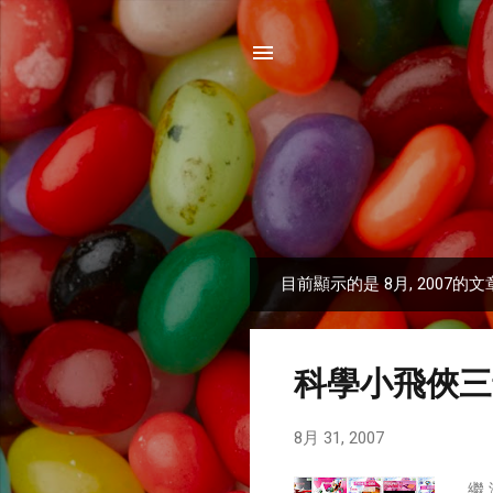
目前顯示的是 8月, 2007的文
發
表
文
科學小飛俠三號珍
章
8月 31, 2007
繼