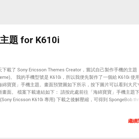
 for K610i
下載了 Sony Ericsson Themes Creator，嘗試自己製作手機的主題
heme)。 我的手機型號是 K610i，所以我便先製作了一個給 K610i 使
海綿寶寶」手機主題。畫面預覽圖如下所示，按下圖片可以看到大尺
晰畫面。 檔案下載連結如下： 請按此處前往「海綿寶寶」手機主題
(Sony Ericsson K610i 專用) 下載之後解壓縮，可得到 SpongeBob.t
它複製到手機或MS卡的「主題(theme)」目錄中，再到手機裡點選它
即可使用。 Just enjoy it. 同場加映： Sony Ericsson Themes Creat
繼續
手機主題創建器」中文版下載 （在下載頁面輸入驗證碼後，按下Go
行下載。）