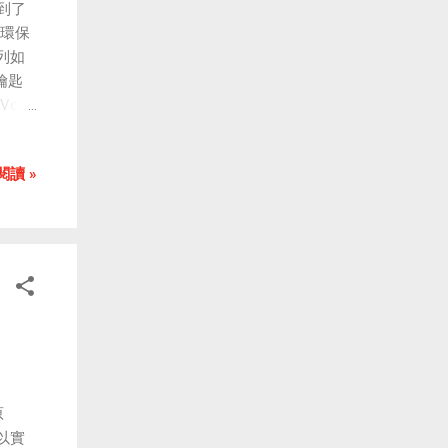
到了
、環保
列如
鑰匙
iVo娃
閱讀 »
原
以實