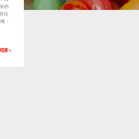
珍的
前往
加映：
閱讀 »