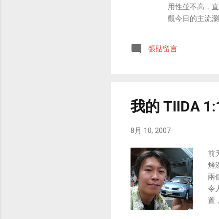
用性並不高，直
觀今日的主流瀏
介服務，也開始
網站囉！ Just Cl
張貼留言
我的 TIIDA 1
8月 10, 2007
前
烤
兩
令
置
吧