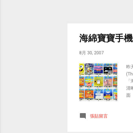
海綿寶寶手機主題
8月 30, 2007
昨天
(T
「
清
面 
將
設定
張貼留言
「
進