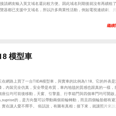
接請網友輸入英文域名還比較方便。因此域名到期後就沒有再續租了
覽器都已支援中文域名，所以許多商業性活動，例如電視連續劇、
使用中文域名來進行宣傳。 從今天開始，你也可以用中文域名來連
ick " 哲生原力.tw "
繼續
:18 模型車
天在網路上買了一台TIIDA模型車，與實車的比例為1:18。它的外表
漆，內裝完全仿真，安全帶是布質，車內地毯的質感也跟真的一樣，
個座位均可前後移動，天窗、引擎蓋、行李箱門與四個車門均可開啟
人suprise的，是方向盤可以帶動兩個前輪轉動，而且四個輪胎都有
，實在讓人愛不釋手。 俗話說，有圖有真相；接下來，就讓照片來說
。 再追加幾張柯博文與TIIDA模型車的合影： 最後，我特地將TIIDA