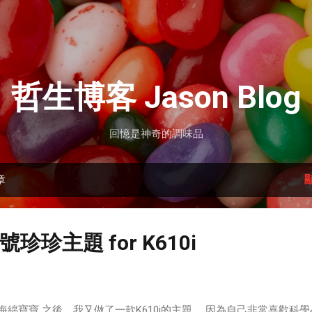
跳到主要內容
哲生博客 Jason Blog
回憶是神奇的調味品
章
珍主題 for K610i
 海綿寶寶 之後，我又做了一款K610i的主題。 因為自己非常喜歡科