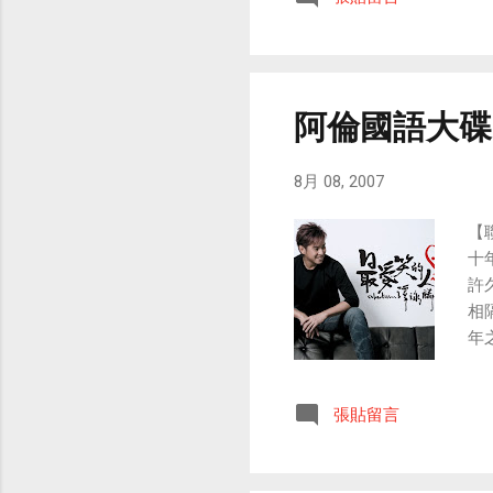
下載服務的虛擬
台、廠商、類型
虛擬平台頻道中
針對顯示與操作
阿倫國語大碟
8月 08, 2007
【
十
許
相
年
朗
但
張貼留言
語
在
長