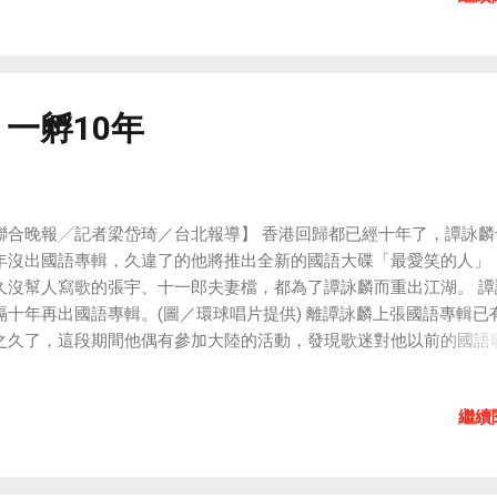
平台頻道中，則是增加了許多新的搜尋功能，可以根據人氣、新舊
...等不同條件進行虛擬平台的遊戲搜尋，讓玩家能在遊戲陣容日益龐
，更容易找到自己想要的遊戲。 之外在 Wii 留言板等其他部分，也
上的細部修正改良。 資料來源： 巴哈姆特
 一孵10年
聯合晚報╱記者梁岱琦／台北報導】 香港回歸都已經十年了，譚詠麟
年沒出國語專輯，久違了的他將推出全新的國語大碟「最愛笑的人」
久沒幫人寫歌的張宇、十一郎夫妻檔，都為了譚詠麟而重出江湖。 譚
隔十年再出國語專輯。(圖／環球唱片提供) 離譚詠麟上張國語專輯已
之久了，這段期間他偶有參加大陸的活動，發現歌迷對他以前的國語
朗上口，讓譚校長興起再唱國語歌的念頭。雖然歌壇現都是 年輕小伙
自認「永遠25歲」的譚詠麟，覺得做什麼永遠都不嫌晚，當然包括再
繼續
專輯。譚詠麟全新的國語專輯「最愛笑的人」，錄音、拍攝音樂錄影帶
台灣完成，而「薑果然是老的辣」，別人一首歌有時要錄好幾天，但
一出馬，不但一首歌三小時就唱完，還創下三天錄完七首歌的傲人紀