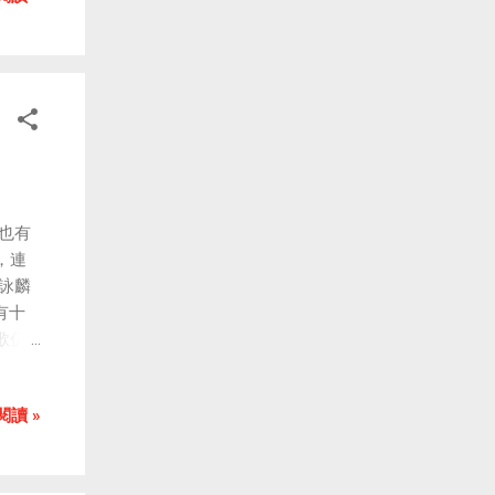
、平
大的
有許多
也有
，連
詠麟
有十
歌仍
子，
出國
閱讀 »
 全
譚校
錄。