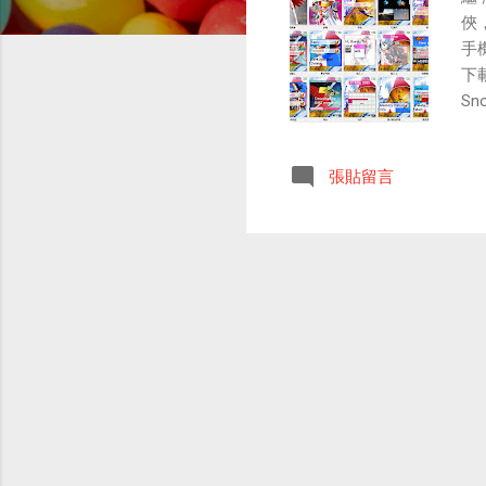
俠
手
下
Sn
張貼留言