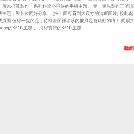
，所以打算製作一系列科學小飛俠的手機主題。 第一個先製作三號珍
機主題，與各位同好分享。 (按上圖可看到大尺寸的清晰圖片) 按此處
載頁面 值得一提的是，待機畫面裡珍珍的披風是會飄動的唷！ 同場
oopy的K610i主題 、 海綿寶寶的K610i主題
繼續