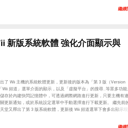
實車的照片擺在一起，看看模型車的擬真程度究竟有多高？（下面三
繼續
，按下去可以看到更大尺寸的照片。） 是不是做得很逼真呢？
ii 新版系統軟體 強化介面顯示與
了 Wii 主機的系統軟體更新，更新後的版本為「第 3 版（Version
Wii 頻道」選單介面的顯示，以及「虛擬平台」的搜尋...等眾多功能。 
儲存於內建快閃記憶體中，可透過網際網路進行更新，只要主機有
關更新通知，或於系統設定選單中手動選擇進行下載更新。 繼先前的
天堂又釋出了第 3 版系統軟體，更新後 Wii 頻道選單下會多出顯示
時鐘，另外天氣預報頻道與新聞頻道也會直接在 Wii 頻道選單的圖
條新聞，不需要點進頻道就可以獲得重點資訊。 另外，在懷舊老平
繼續