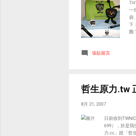
T
一
袋
下
圈 
娃
張貼留言
哲生原力.tw 
8月 21, 2007
日前收到TWNI
699），於是
力.cc」跟「