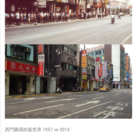
西門圓環的新世界 1957 vs 2013