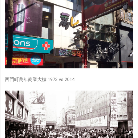
西門町萬年商業大樓 1973 vs 2014