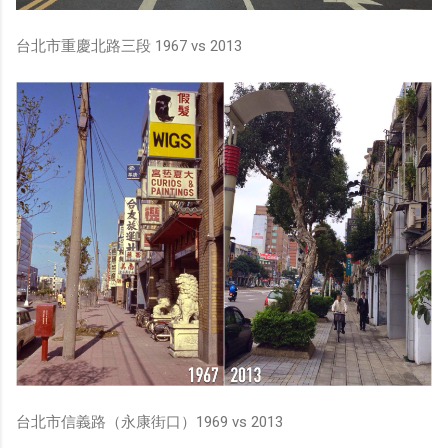
台北市重慶北路三段 1967 vs 2013
台北市信義路（永康街口）1969 vs 2013