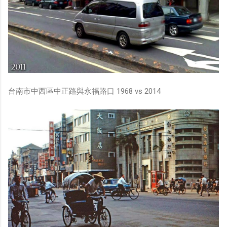
台南市中西區中正路與永福路口 1968 vs 2014