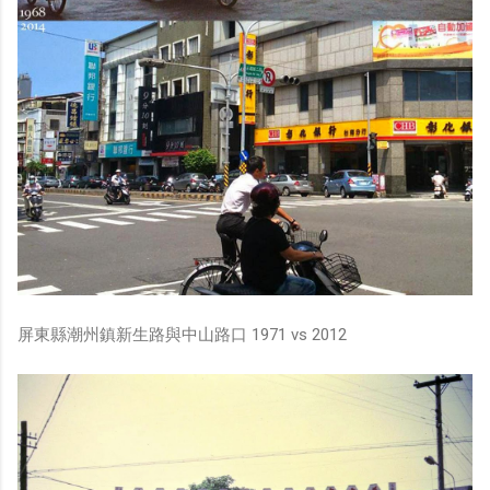
屏東縣潮州鎮新生路與中山路口 1971 vs 2012