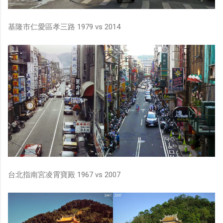
基隆市仁愛區孝三路 1979 vs 2014
台北指南宮凌霄寶殿 1967 vs 2007