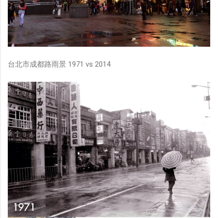
台北市成都路雨景 1971 vs 2014