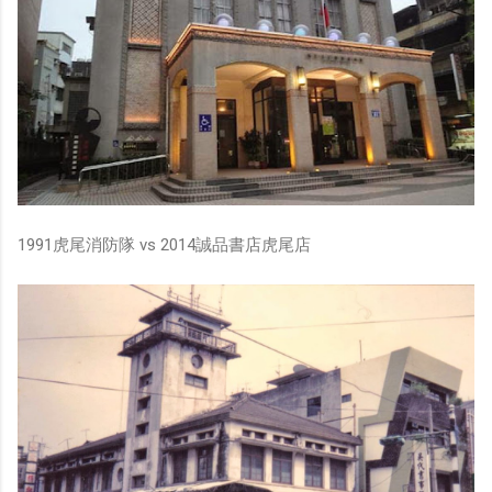
1991虎尾消防隊 vs 2014誠品書店虎尾店