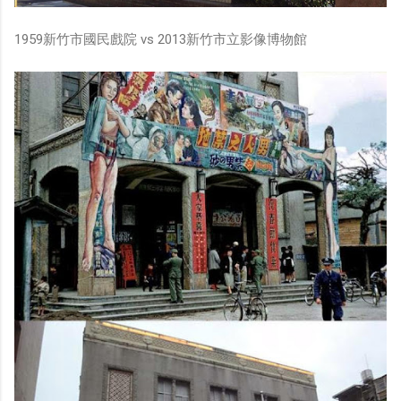
1959新竹市國民戲院 vs 2013新竹市立影像博物館