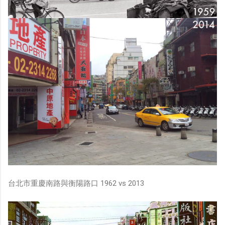
台北市重慶南路與衡陽路口 1962 vs 2013