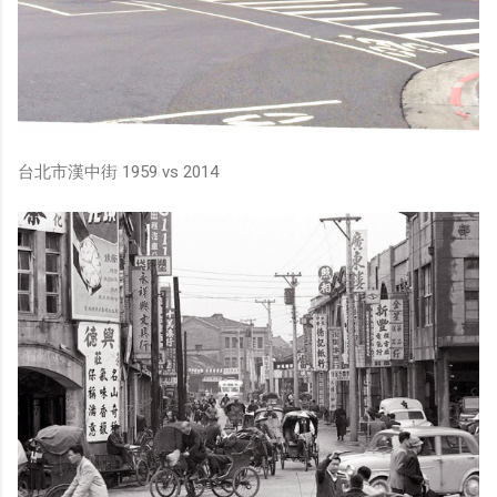
台北市漢中街 1959 vs 2014