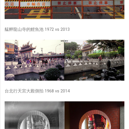
艋舺龍山寺的鯉魚池 1972 vs 2013
台北行天宮大殿側拍 1968 vs 2014