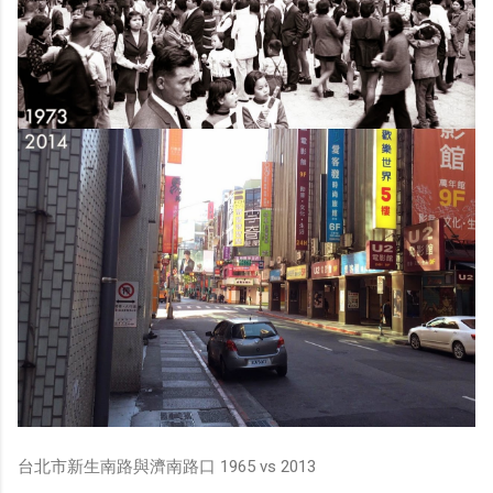
台北市新生南路與濟南路口 1965 vs 2013