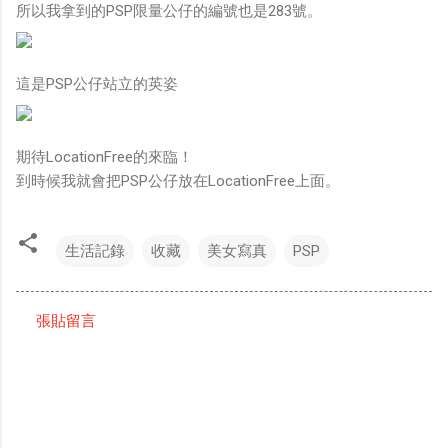
所以我拿到的PSP限量公仔的編號也是283號。
這是PSP公仔站立的英姿
期待LocationFree的來臨！
到時候我就會把PSP公仔放在LocationFree上面。
生活記錄
收藏
美女寫真
PSP
張貼留言
留
言