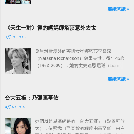
是中視於1978年8月30日開始播映的美國影集
繼續閱讀 »
「愛之船」（The Love Boat），這部影集最早
是在1977年9月24日至1986年5月24日於美國
ABC頻道首播，共播出了249集。 令人懷念的愛
《天生一對》裡的媽媽娜塔莎意外去世
之船旋律：
3月 20, 2009
發生滑雪意外的英國女星娜塔莎李察森
（Natasha Richardson）傷重去世，得年45歲
（1963-2009），她的丈夫連恩尼遜（Liam
Neeson）發表聲明表示全家人都為她的驟逝感
繼續閱讀 »
到傷心，希望外界給他們空間撫平傷痛。
台大五姬：乃彌匡蔓依
4月 01, 2010
她們就是風靡網路的「台大五姬」（點圖可放
大），依照我自己喜歡的程度由高至低、由左