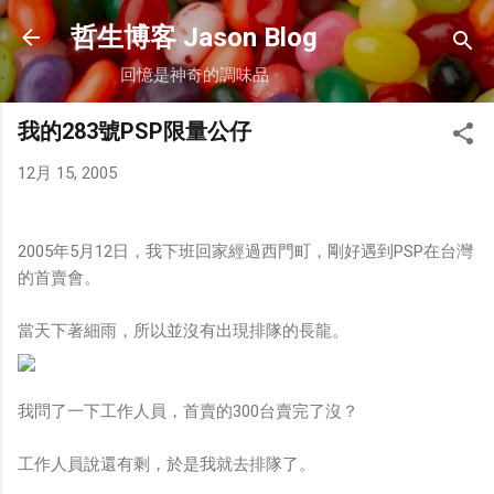
跳到主要內容
哲生博客 Jason Blog
回憶是神奇的調味品
我的283號PSP限量公仔
12月 15, 2005
2005年5月12日，我下班回家經過西門町，剛好遇到PSP在台灣
的首賣會。
當天下著細雨，所以並沒有出現排隊的長龍。
我問了一下工作人員，首賣的300台賣完了沒？
工作人員說還有剩，於是我就去排隊了。