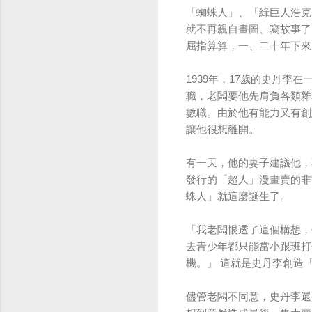
「蜘蛛人」、「綠巨人浩克
就不再親自畫圖、寫故事了
屈指算算，一、二十年下來
1939
年，17歲的史丹李在一
職，老闆要他先肩負各類雜
數職。由於他有能力又有創
讓他很想離開。
有一天，他的妻子建議他，
發行的「超人」漫畫賣的非
蛛人」就這麼誕生了。
「我老闆恨透了這個構想，
去青少年都只能當小跟班打
機。」 這就是史丹李創造
儘管老闆不同意，史丹李還