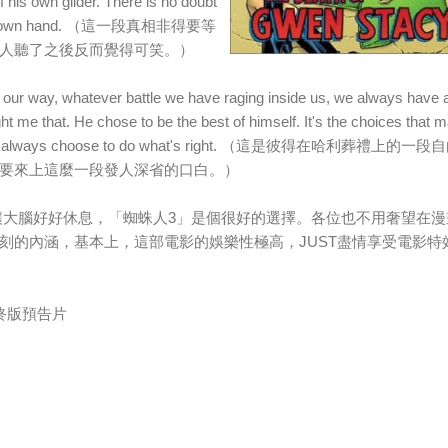
 his own glider. There is no doubt
by his own hand. （這一段真相非得要等
人聽了之後反而覺得可笑。）
way, whatever battle we have raging inside us, we always have 
ht me that. He chose to be the best of himself. It's the choices that 
 can always choose to do what's right. （這是彼得在哈利葬禮上的一
要來上這麼一段發人深省的口白。）
，讓大腦好好休息，「蜘蛛人3」是個很好的選擇。各位也不用奢望在漫
刻的內涵，基本上，這部電影的娛樂性極高，JUST盡情享受電影特
終版預告片