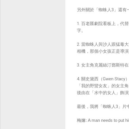
另外關於「蜘蛛人3」還有
1. 百老匯劇院看板上，代替
字。
2. 當蜘蛛人與沙人跟猛毒
相機，那個小女孩正是導演
3. 女主角克麗絲汀鄧斯
4. 關史黛西（Gwen Sta
「我的野蠻女友」的女主角
後由在「水中的女人」飾
最後，我將「蜘蛛人3」片
梅嬸: A man needs to put his 