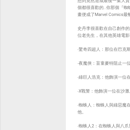
想到竟然造成最後一集大賣
個都很喜歡的…你那個『蜘
畫便成了Marvel Comic
史丹李很喜歡在自己創作的
位老先生，在其他英雄電影
‧驚奇四超人：那位在巴克
‧夜魔俠：盲童麥特阻止一
‧綠巨人浩克：他飾演一位
‧X戰警：他飾演一位在沙
‧蜘蛛人：蜘蛛人與綠惡魔
他。
‧蜘蛛人2：在蜘蛛人與八