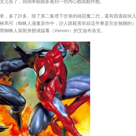
太冗長了，我倒寧願能多看到一些內心戲或動作戲。
來，多了許多。除了第二集埋下伏筆的綠惡魔二代，還有因逃獄掉
林馬可（蜘蛛人漫畫原作中，沙人跟殺害班叔這件事是完全無關的
黑蜘蛛人裝附身變成猛毒（Venom）的艾迪布洛克。