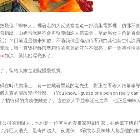
把幾位「蜘蛛人」裡著名的大反派塞進這一部續集電影裡，彷彿不
息指出，山姆雷米將不會再執導蜘蛛人第四集，至於男女主角是否
話）？目前還是個未知數。不過我倒是滿期待看到由其他新生代演
實說，我一直覺得飾演瑪莉珍的克麗絲汀並不漂亮，這一集初登場
rd
飾演）就比她漂亮多了。
了，留給大家進戲院慢慢觀賞。
得在時代廣場上，有一位戴著墨鏡的老先生，對正在看著大銀幕報
變些什麼。（You know, I guess one person really can 
.） 」，然後拍了拍彼得的肩膀便離去了。這位路人甲並非泛泛之輩，他正是蜘蛛
mics漫畫公司的創辦人，他也是一位著名的漫畫家與劇作家，在他筆下所創
了綠巨人浩克、驚奇四超人、夜魔俠、X戰警以及蜘蛛人都是他的作