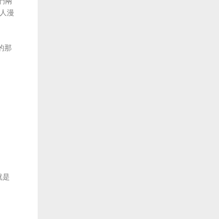
們兩
人漫
的那
就是