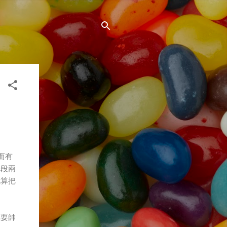
而有
一段兩
就算把
上耍帥