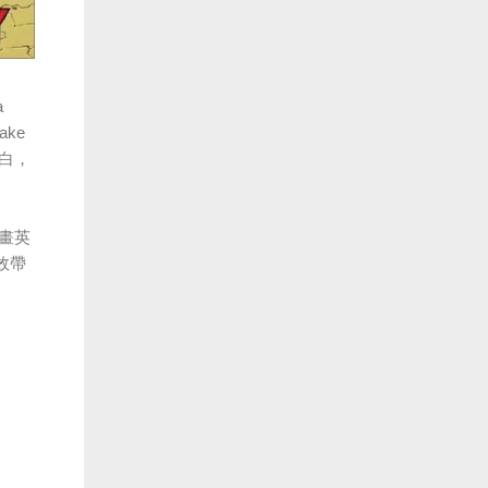
a
make
段自白，
畫英
效帶