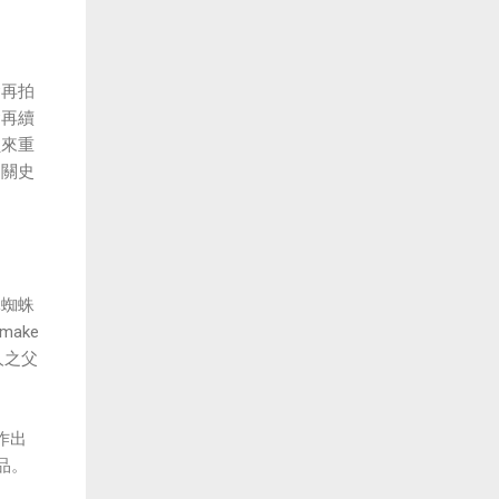
會再拍
會再續
員來重
的關史
導蜘蛛
make
人之父
作出
品。