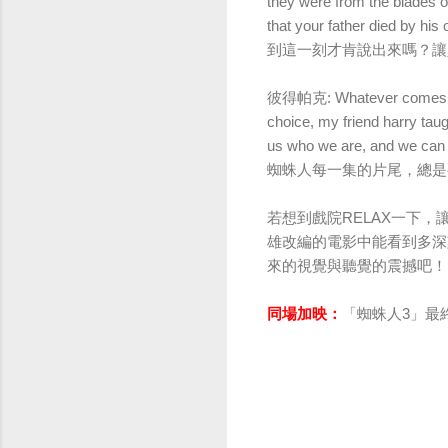
they were from the blades of
that your father died 
到這一刻才肯說出來嗎？讓
彼得帕克: Whatever comes our 
choice, my friend harry taug
us who we are, and we
蜘蛛人每一集的片尾，總是
若想到戲院RELAX一下
雄改編的電影中能看到多深
來的視覺與聽覺的震撼吧！
同場加映：
「蜘蛛人3」最