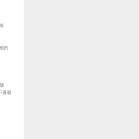
的名
她的
版
不過最