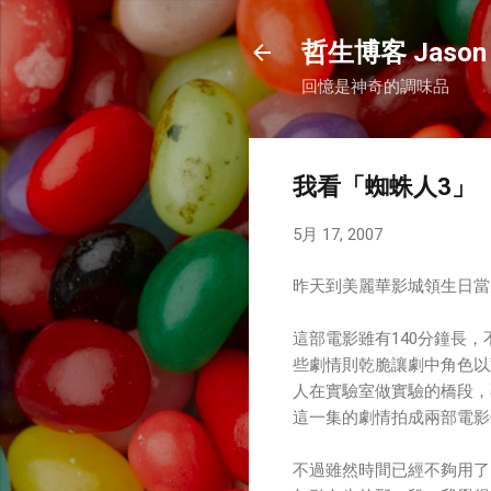
哲生博客 Jason 
回憶是神奇的調味品
我看「蜘蛛人3」
5月 17, 2007
昨天到美麗華影城領生日當天的
這部電影雖有140分鐘長
些劇情則乾脆讓劇中角色以
人在實驗室做實驗的橋段，
這一集的劇情拍成兩部電影
不過雖然時間已經不夠用了