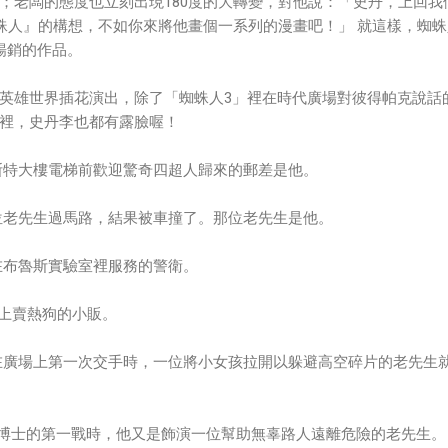
；老闆的態度也立刻出現180度的大轉變，對他說：「史丹，上回我
蛛人』的構想，不如你來將他畫個一系列的漫畫吧！」 就這樣，蜘蛛
s最暢銷的作品。
英雄世界插花演出，除了「蜘蛛人3」裡在時代廣場對彼得帕克說話
裡，史丹李也都有露臉喔！
斯特大樓電梯前歡迎驚奇四超人歸來的郵差是他。
位老先生過馬路，結果被車撞了。那位老先生是他。
在布魯斯實驗室裡服務的警衛。
灘上賣熱狗的小販。
在廣場上第一次交手時，一位將小女孩拉開以躲避高空碎片的老先生
爪博士的第一戰時，他又是飾演一位幫助無辜路人遠離危險的老先生。