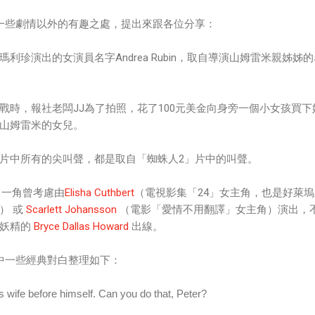
一些劇情以外的有趣之處，提出來跟各位分享：
瑪利珍演出的女演員名字Andrea Rubin，取自導演山姆雷米親姊姊
大戰時，報社老闆JJ為了拍照，花了100元美金向身旁一個小女孩買下
山姆雷米的女兒。
特在片中所有的尖叫聲，都是取自「蜘蛛人2」片中的叫聲。
cy）一角曾考慮由
Elisha Cuthbert
（電視影集「24」女主角，也是好萊塢
） 或
Scarlett Johansson
（電影「愛情不用翻譯」女主角）演出，
演妖精的
Bryce Dallas Howard
出線。
中一些經典對白整理如下：
wife before himself. Can you do that, Peter?