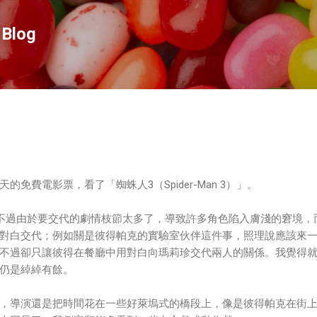
跳到主要內容
Blog
免費電影票，看了「蜘蛛人3（Spider-Man 3）」。
，不過由於要交代的劇情枝節太多了，導致許多角色陷入膚淺的窘境，
對白交代；例如關是彼得帕克的實驗室伙伴這件事，照理說應該來
不過卻只讓彼得在餐廳中用對白向瑪莉珍交代兩人的關係。我覺得
仍是綽綽有餘。
，導演還是把時間花在一些好萊塢式的橋段上，像是彼得帕克在街