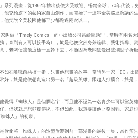
」系列漫畫，從1962年推出後便大受歡迎、暢銷全球；70年代後，
，他交給旗下的藝術家自由創作，而開始了一連串全美巡迴演講的
，他笑說全美校園他都至少都跑過兩次以上。
家叫做「Timely Comics」的小出版公司當繪圖助理，當時有兩名
務，直到有人可以接手為止，於是他便突然身兼編輯、藝術指導、
意，老闆便讓他這樣一直幹下去，不過因為老闆總愛出些爛點子折
不如在離職前惡搞一番，只畫他想畫的故事。當時另一家「DC」出
常好，於是他便想創造出另一名「超級英雄」跟超人打擂台，於是
他覺得『蜘蛛人』是個爛名字，而且他不認為一名青少年可以當英
仔。但我就是想顛覆傳統，不但如此，我還要讓他財務困難、家庭
「蜘蛛人」的初衷。
是偷偷將「蜘蛛人」的造型偷渡到前一部漫畫的最後一集，當作預