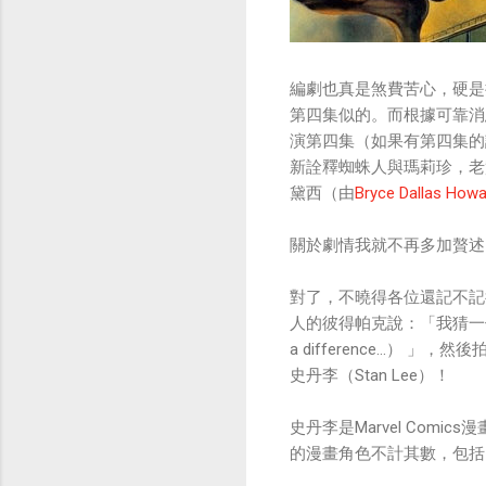
編劇也真是煞費苦心，硬是
第四集似的。而根據可靠消
演第四集（如果有第四集的
新詮釋蜘蛛人與瑪莉珍，老
黛西（由
Bryce Dallas Howa
關於劇情我就不再多加贅述
對了，不曉得各位還記不記
人的彼得帕克說：「我猜一個人真的能改
a difference..
史丹李（Stan Lee）！
史丹李是Marvel Co
的漫畫角色不計其數，包括