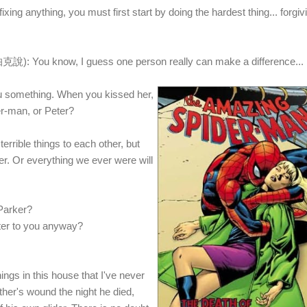
ing anything, you must first start by doing the hardest thing... forgiv
know, I guess one person really can make a difference...
omething. When you kissed her,
r-man, or Peter?
terrible things to each other, but
er. Or everything we ever were will
arker?
er to you anyway?
s in this house that I've never
ather's wound the night he died,