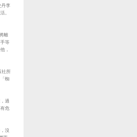
史丹李
生活。
大將離
寫手等
磨他，
版社所
，「蜘
雄，過
也有危
告，沒