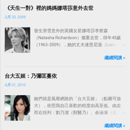
ABC頻道首播，共播出了249集。 令人懷念的愛
《天生一對》裡的媽媽娜塔莎意外去世
之船旋律：
3月 20, 2009
發生滑雪意外的英國女星娜塔莎李察森
（Natasha Richardson）傷重去世，得年45歲
（1963-2009），她的丈夫連恩尼遜（Liam
Neeson）發表聲明表示全家人都為她的驟逝感
繼續閱讀 »
到傷心，希望外界給他們空間撫平傷痛。
台大五姬：乃彌匡蔓依
4月 01, 2010
她們就是風靡網路的「台大五姬」（點圖可放
大），依照我自己喜歡的程度由高至低、由左
而右排列：劉乃潔（獸醫乃）、余涵彌（資工
彌）、陳匡怡（國企匡）、翁滋蔓（農推
繼續閱讀 »
蔓）、吳依潔（戲劇依）；這五位正妹透過網