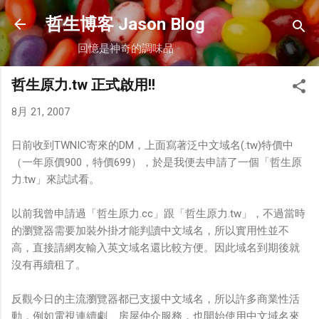
跳到主要內容
哲生博客 Jason Blog
回憶是神奇的調味品
哲生原力.tw 正式啟用!!
8月 21, 2007
日前收到TWNIC寄來的DM，上面寫著泛中文域名(.tw)特價中
（一年原價900，特價699），於是我便去申請了一個「哲生原
力.tw」來試試看。
以前我曾申請過「哲生原力.cc」跟「哲生原力.tw」，不過當時
的瀏覽器需要加裝外掛才能判讀中文域名，所以實用性並不
高，直接請網友輸入英文域名還比較方便。因此域名到期後就
沒有再續租了。
反觀今日的主流瀏覽器都已支援中文域名，所以許多商業性活
動，例如電視連續劇、房屋仲介服務，也開始使用中文域名來