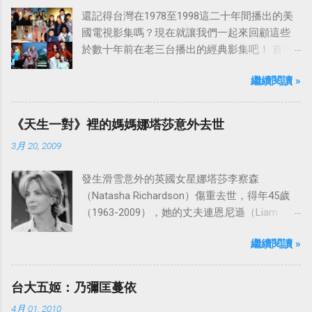
還記得台灣在1978至1998這二十年間播出的美
國電視影集嗎？現在就讓我們一起來回顧這些
於數十年前在老三台播出的經典影集吧！ 首先
是中視於1978年8月30日開始播映的美國影集
繼續閱讀 »
「愛之船」（The Love Boat），這部影集最早
是在1977年9月24日至1986年5月24日於美國
ABC頻道首播，共播出了249集。 令人懷念的愛
《天生一對》裡的媽媽娜塔莎意外去世
之船旋律：
3月 20, 2009
發生滑雪意外的英國女星娜塔莎李察森
（Natasha Richardson）傷重去世，得年45歲
（1963-2009），她的丈夫連恩尼遜（Liam
Neeson）發表聲明表示全家人都為她的驟逝感
繼續閱讀 »
到傷心，希望外界給他們空間撫平傷痛。
台大五姬：乃彌匡蔓依
4月 01, 2010