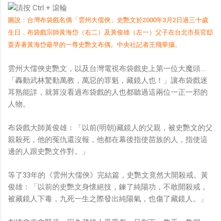
圖說：台灣布袋戲名偶「雲州大儒俠」史艷文於2000年3月2日過三十歲
生日，布袋戲宗師黃海岱（右二）及黃俊雄（左一）父子在台北市長官邸
耍弄著黃海岱最早的一尊史艷文布偶。中央社記者王飛華攝。
雲州大儒俠史艷文，以及台灣電視布袋戲史上第一位大魔頭….
「轟動武林驚動萬教，萬惡的罪魁，藏鏡人也！」讓布袋戲迷
耳熟能詳，就算沒看過布袋戲的人也都聽過這兩位一正一邪的
人物。
布袋戲大師黃俊雄：「以前(明朝)藏鏡人的父親，被史艷文的父
親殺死，他的冤仇還沒報，他都在幕後指使苗族的人，指使這
邊的人跟史艷文作對。」
等了33年的《雲州大儒俠》完結篇，史艷文竟然大開殺戒。黃
俊雄：「以前的史艷文身懷絕技，鍊了純陽功，不敢開殺戒，
被藏鏡人下毒，九死一生之際發出純陽氣，也傷了藏鏡人。」