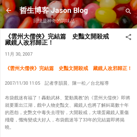
跳到主要內容
哲生博客 Jason Blog
回憶是神奇的調味品
《雲州大儒俠》完結篇 史豔文開殺戒
藏鏡人改邪歸正！
11月 30, 2007
《雲州大儒俠》完結篇 史豔文開殺戒 藏鏡人改邪歸正！
2007/11/30 11:05 記者李韻晨、陳一松／台北報導
布袋戲迷有福了！轟動武林、驚動萬教"的《雲州大儒俠》即將
就要重出江湖，戲中人物史豔文、藏鏡人也將了解糾葛數十年
的恩怨，史艷文中毒失去理智，大開殺戒，大壞蛋藏鏡人重傷
殘廢，懺悔變成大好人，布袋戲迷等了33年的完結篇即將揭
曉。