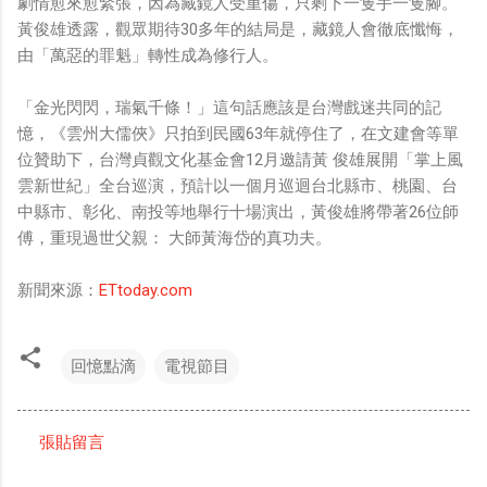
劇情愈來愈緊張，因為藏鏡人受重傷，只剩下一隻手一隻腳。
黃俊雄透露，觀眾期待30多年的結局是，藏鏡人會徹底懺悔，
由「萬惡的罪魁」轉性成為修行人。
「金光閃閃，瑞氣千條！」這句話應該是台灣戲迷共同的記
憶，《雲州大儒俠》只拍到民國63年就停住了，在文建會等單
位贊助下，台灣貞觀文化基金會12月邀請黃 俊雄展開「掌上風
雲新世紀」全台巡演，預計以一個月巡迴台北縣市、桃園、台
中縣市、彰化、南投等地舉行十場演出，黃俊雄將帶著26位師
傅，重現過世父親： 大師黃海岱的真功夫。
新聞來源：
ETtoday.com
回憶點滴
電視節目
張貼留言
留