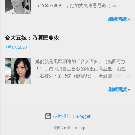
（1963-2009），她的丈夫連恩尼遜（Liam
Neeson）發表聲明表示全家人都為她的驟逝感
繼續閱讀 »
到傷心，希望外界給他們空間撫平傷痛。
台大五姬：乃彌匡蔓依
4月 01, 2010
她們就是風靡網路的「台大五姬」（點圖可放
大），依照我自己喜歡的程度由高至低、由左
而右排列：劉乃潔（獸醫乃）、余涵彌（資工
彌）、陳匡怡（國企匡）、翁滋蔓（農推
繼續閱讀 »
蔓）、吳依潔（戲劇依）；這五位正妹透過網
路的流傳，還紅到大陸、日本等地。
技術提供：Blogger
主題圖片來源：
belknap