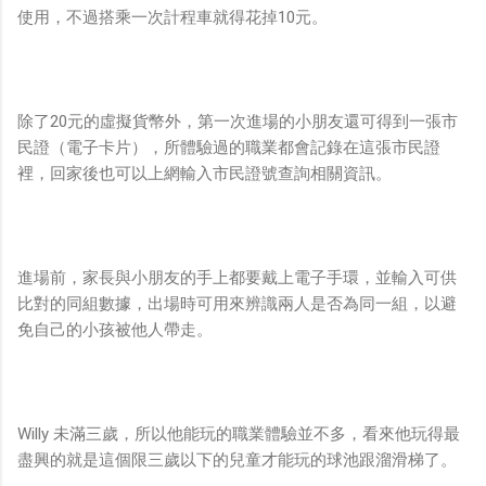
使用，不過搭乘一次計程車就得花掉10元。
除了20元的虛擬貨幣外，第一次進場的小朋友還可得到一張市
民證（電子卡片），所體驗過的職業都會記錄在這張市民證
裡，回家後也可以上網輸入市民證號查詢相關資訊。
進場前，家長與小朋友的手上都要戴上電子手環，並輸入可供
比對的同組數據，出場時可用來辨識兩人是否為同一組，以避
免自己的小孩被他人帶走。
Willy 未滿三歲，所以他能玩的職業體驗並不多，看來他玩得最
盡興的就是這個限三歲以下的兒童才能玩的球池跟溜滑梯了。