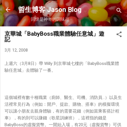
跳到主要內容
哲生博客 Jason Blog
回憶是神奇的調味品
京華城「BabyBoss職業體驗任意城」遊
記
3月 12, 2008
上週六（3月8日）帶 Willy 到京華城七樓的「BabyBoss職業體
驗任意城」去體驗了一番。
這個城裡有數十種職業（廚師、醫生、司機、消防員...）以及生
活裡常見行為（例如：開戶、提款、購物、搭車）的模擬環境
可以讓小朋友去親身體驗，有的需要花錢（例如當乘客搭計程
車），有的則可以賺錢（歌星訓練班），這裡指的錢是
BabyBoss的虛擬貨幣。一開始入場，有20元（虛擬貨幣）可供