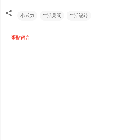
小威力
生活見聞
生活記錄
張貼留言
留
言