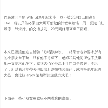
而最愛開車的 Willy 因為年紀太小，並不被允許自己開這台
Taxi，所以只能搭乘由大哥哥駕駛的計程車繞場一周，認識「紅
燈停、綠燈行」的交通規則。20元剛好用來坐了兩遍。
本來已經讓他進去體驗「歌唱訓練班」，結果當老師要求所有
的小朋友坐下時，只有他不肯坐下，老師和其他同學也不放棄
地一直要求他坐下，感到害怕的他馬上往門口走過來，不玩
了，所以我只能帶著他四處逛逛拍拍照而已，或許等他年紀再
大些，會比較 enjoy 這類型的遊戲方式吧！
下面是一些小朋友在體驗不同職業的畫面：