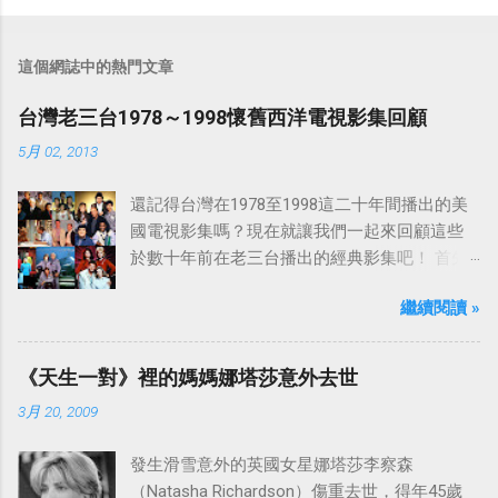
這個網誌中的熱門文章
台灣老三台1978～1998懷舊西洋電視影集回顧
5月 02, 2013
還記得台灣在1978至1998這二十年間播出的美
國電視影集嗎？現在就讓我們一起來回顧這些
於數十年前在老三台播出的經典影集吧！ 首先
是中視於1978年8月30日開始播映的美國影集
繼續閱讀 »
「愛之船」（The Love Boat），這部影集最早
是在1977年9月24日至1986年5月24日於美國
ABC頻道首播，共播出了249集。 令人懷念的愛
《天生一對》裡的媽媽娜塔莎意外去世
之船旋律：
3月 20, 2009
發生滑雪意外的英國女星娜塔莎李察森
（Natasha Richardson）傷重去世，得年45歲