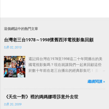
這個網誌中的熱門文章
台灣老三台1978～1998懷舊西洋電視影集回顧
5月 02, 2013
還記得台灣在1978至1998這二十年間播出的美
國電視影集嗎？現在就讓我們一起來回顧這些
於數十年前在老三台播出的經典影集吧！ 首先
是中視於1978年8月30日開始播映的美國影集
繼續閱讀 »
「愛之船」（The Love Boat），這部影集最早
是在1977年9月24日至1986年5月24日於美國
ABC頻道首播，共播出了249集。 令人懷念的愛
《天生一對》裡的媽媽娜塔莎意外去世
之船旋律：
3月 20, 2009