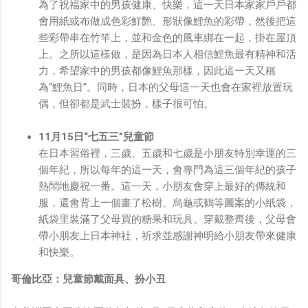
為了祝福家中的男孩健康、快樂，這一天日本家家戶戶都
會用紙或布做成色彩鮮艷、形狀像鯉魚的彩帶，然後把這
些彩帶串在竹竿上，並和金色的風車綁在一起，掛在屋頂
上。之所以這樣做，是因為日本人相信鯉魚最有精神和活
力，希望家中的男孩都像鯉魚那樣，因此這一天又稱
為“鯉魚日”。同時，日本的父母這一天也會在家裡放置玩
偶，但卻都是武士裝扮，樣子很可怕。
11月15日“七五三”兒童節
在日本習俗裡，三歲、五歲和七歲是小朋友特別幸運的三
個年紀，所以每年的這一天，會專門為這三個年紀的孩子
熱鬧地慶祝一番。這一天，小朋友會穿上最好的傳統和
服，還會背上一個畫了松樹、烏龜或鶴等圖案的小紙袋，
紙袋里裝滿了父母買的糖果和玩具。穿戴整齊後，父母會
帶小朋友上日本神社，祈求並感謝神明給小朋友帶來健康
和快樂。
哥倫比亞：兒童節戴面具、扮小丑