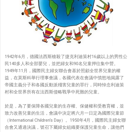
1942年6月，德國法西斯槍殺了捷克利迪策村16歲以上的男性公
民140多人和全部嬰兒，並把婦女和90名兒童押往集中營。
1949年11月，國際民主婦女聯合會基於照顧全世界兒童的權
益，在莫斯科舉行理事會議，各國代表在會議中憤怒地揭露了
帝國主義分子和各國反動派殘害兒童的罪行，同時悼念利迪策
村和全世界所有在法西斯侵略戰爭中死難的兒童。
於是，為了要保障各國兒童的生存權、保健權和受教育權，並
致力改善兒童的生活，會議中決定將六月一日定為國際兒童節
（International Children's Day）。1950年4月，國際民主婦女聯
合會又通過決議，號召下屬婦女組織要保護兒童生命，讓他們