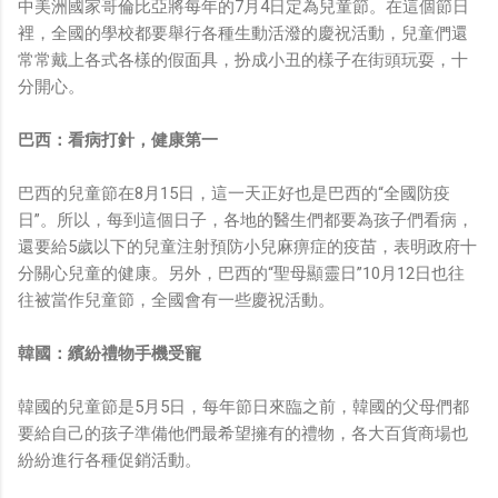
中美洲國家哥倫比亞將每年的7月4日定為兒童節。在這個節日
裡，全國的學校都要舉行各種生動活潑的慶祝活動，兒童們還
常常戴上各式各樣的假面具，扮成小丑的樣子在街頭玩耍，十
分開心。
巴西：看病打針，健康第一
巴西的兒童節在8月15日，這一天正好也是巴西的“全國防疫
日”。所以，每到這個日子，各地的醫生們都要為孩子們看病，
還要給5歲以下的兒童注射預防小兒麻痹症的疫苗，表明政府十
分關心兒童的健康。另外，巴西的“聖母顯靈日”10月12日也往
往被當作兒童節，全國會有一些慶祝活動。
韓國：繽紛禮物手機受寵
韓國的兒童節是5月5日，每年節日來臨之前，韓國的父母們都
要給自己的孩子準備他們最希望擁有的禮物，各大百貨商場也
紛紛進行各種促銷活動。