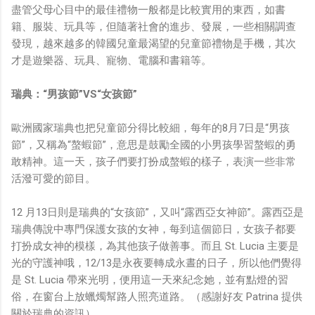
盡管父母心目中的最佳禮物一般都是比較實用的東西，如書
籍、服裝、玩具等，但隨著社會的進步、發展，一些相關調查
發現，越來越多的韓國兒童最渴望的兒童節禮物是手機，其次
才是遊樂器、玩具、寵物、電腦和書籍等。
瑞典：“男孩節”VS“女孩節”
歐洲國家瑞典也把兒童節分得比較細，每年的8月7日是“男孩
節”，又稱為“螯蝦節”，意思是鼓勵全國的小男孩學習螯蝦的勇
敢精神。這一天，孩子們要打扮成螯蝦的樣子，表演一些非常
活潑可愛的節目。
12 月13日則是瑞典的“女孩節”，又叫“露西亞女神節”。露西亞是
瑞典傳說中專門保護女孩的女神，每到這個節日，女孩子都要
打扮成女神的模樣，為其他孩子做善事。而且 St. Lucia 主要是
光的守護神哦，12/13是永夜要轉成永晝的日子，所以他們覺得
是 St. Lucia 帶來光明，便用這一天來紀念她，並有點燈的習
俗，在窗台上放蠟燭幫路人照亮道路。（感謝好友 Patrina 提供
關於瑞典的資訊）