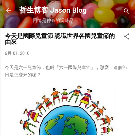
跳到主要內容
哲生博客 Jason Blog
回憶是神奇的調味品
今天是國際兒童節 認識世界各國兒童節的
由來
6月 01, 2010
今天是六一兒童節，也叫「六一國際兒童節」，那麼，這個節
日是怎麼來的呢？