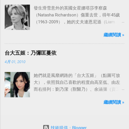
發生滑雪意外的英國女星娜塔莎李察森
（Natasha Richardson）傷重去世，得年45歲
（1963-2009），她的丈夫連恩尼遜（Liam
Neeson）發表聲明表示全家人都為她的驟逝感
繼續閱讀 »
到傷心，希望外界給他們空間撫平傷痛。
台大五姬：乃彌匡蔓依
4月 01, 2010
她們就是風靡網路的「台大五姬」（點圖可放
大），依照我自己喜歡的程度由高至低、由左
而右排列：劉乃潔（獸醫乃）、余涵彌（資工
彌）、陳匡怡（國企匡）、翁滋蔓（農推
繼續閱讀 »
蔓）、吳依潔（戲劇依）；這五位正妹透過網
路的流傳，還紅到大陸、日本等地。
技術提供：Blogger