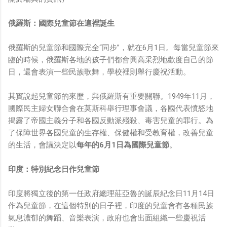
俄羅斯：國際兒童節在這裡誕生
俄羅斯的兒童節和國際完全“同步”，就在6月1日。每當兒童節來
臨的時候，俄羅斯各地的孩子們都會興高采烈地歡度自己的節
日，還會表演一些民族歌舞，學校裡則舉行慶祝活動。
其實說起兒童節的來歷，與俄羅斯有重要關聯。1949年11月，
國際民主婦女聯合會在莫斯科舉行理事會議，各國代表憤怒地
揭露了帝國主義分子和各國反動派殘殺、毒害兒童的罪行。為
了保障世界各國兒童的生存權、保健權和受教育權，改善兒童
的生活，會議決定以
每年的6月1日為國際兒童節
。
印度：特別紀念日作兒童節
印度將獨立後的第一任政府總理莊亞魯的誕辰紀念日11月14日
作為兒童節，在這個特別的日子裡，印度的兒童會有各種民族
氣息濃郁的舞蹈、音樂表演，政府也會出面組織一些慶祝活