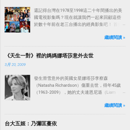
還記得台灣在1978至1998這二十年間播出的美
國電視影集嗎？現在就讓我們一起來回顧這些
於數十年前在老三台播出的經典影集吧！ 首先
是中視於1978年8月30日開始播映的美國影集
繼續閱讀 »
「愛之船」（The Love Boat），這部影集最早
是在1977年9月24日至1986年5月24日於美國
ABC頻道首播，共播出了249集。 令人懷念的愛
《天生一對》裡的媽媽娜塔莎意外去世
之船旋律：
3月 20, 2009
發生滑雪意外的英國女星娜塔莎李察森
（Natasha Richardson）傷重去世，得年45歲
（1963-2009），她的丈夫連恩尼遜（Liam
Neeson）發表聲明表示全家人都為她的驟逝感
繼續閱讀 »
到傷心，希望外界給他們空間撫平傷痛。
台大五姬：乃彌匡蔓依