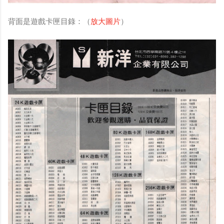
背面是遊戲卡匣目錄：（
放大圖片
）