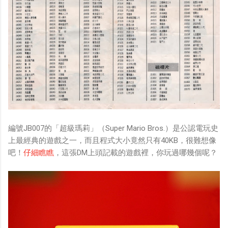
編號JB007的「超級瑪莉」（Super Mario Bros.）是公認電玩史
上最經典的遊戲之一，而且程式大小竟然只有40KB，很難想像
吧！
仔細瞧瞧
，這張DM上頭記載的遊戲裡，你玩過哪幾個呢？