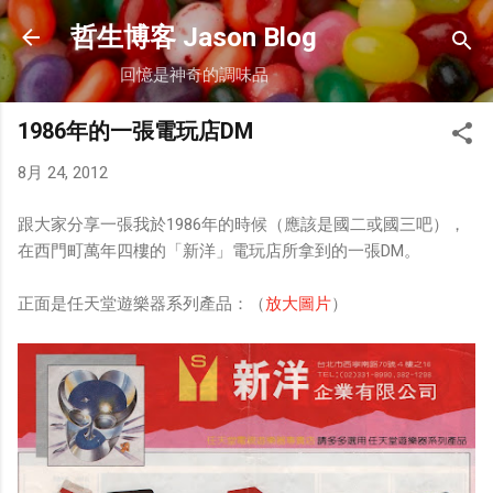
跳到主要內容
哲生博客 Jason Blog
回憶是神奇的調味品
1986年的一張電玩店DM
8月 24, 2012
跟大家分享一張我於1986年的時候（應該是國二或國三吧），
在西門町萬年四樓的「新洋」電玩店所拿到的一張DM。
正面是任天堂遊樂器系列產品：（
放大圖片
）