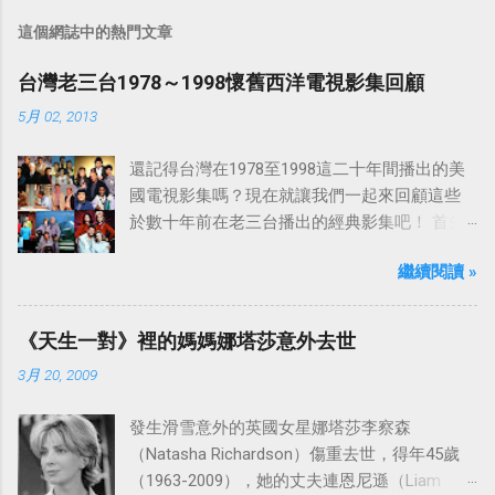
這個網誌中的熱門文章
台灣老三台1978～1998懷舊西洋電視影集回顧
5月 02, 2013
還記得台灣在1978至1998這二十年間播出的美
國電視影集嗎？現在就讓我們一起來回顧這些
於數十年前在老三台播出的經典影集吧！ 首先
是中視於1978年8月30日開始播映的美國影集
繼續閱讀 »
「愛之船」（The Love Boat），這部影集最早
是在1977年9月24日至1986年5月24日於美國
ABC頻道首播，共播出了249集。 令人懷念的愛
《天生一對》裡的媽媽娜塔莎意外去世
之船旋律：
3月 20, 2009
發生滑雪意外的英國女星娜塔莎李察森
（Natasha Richardson）傷重去世，得年45歲
（1963-2009），她的丈夫連恩尼遜（Liam