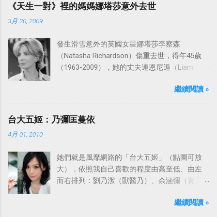
ABC頻道首播，共播出了249集。 令人懷念的愛
《天生一對》裡的媽媽娜塔莎意外去世
之船旋律：
3月 20, 2009
發生滑雪意外的英國女星娜塔莎李察森
（Natasha Richardson）傷重去世，得年45歲
（1963-2009），她的丈夫連恩尼遜（Liam
Neeson）發表聲明表示全家人都為她的驟逝感
繼續閱讀 »
到傷心，希望外界給他們空間撫平傷痛。
台大五姬：乃彌匡蔓依
4月 01, 2010
她們就是風靡網路的「台大五姬」（點圖可放
大），依照我自己喜歡的程度由高至低、由左
而右排列：劉乃潔（獸醫乃）、余涵彌（資工
彌）、陳匡怡（國企匡）、翁滋蔓（農推
繼續閱讀 »
蔓）、吳依潔（戲劇依）；這五位正妹透過網
路的流傳，還紅到大陸、日本等地。