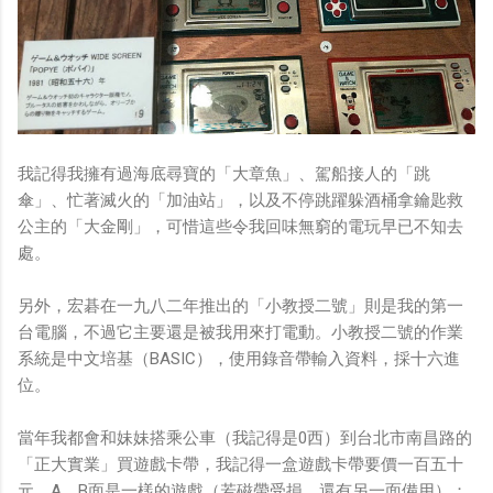
我記得我擁有過海底尋寶的「大章魚」、駕船接人的「跳
傘」、忙著滅火的「加油站」，以及不停跳躍躲酒桶拿鑰匙救
公主的「大金剛」，可惜這些令我回味無窮的電玩早已不知去
處。
另外，宏碁在一九八二年推出的「小教授二號」則是我的第一
台電腦，不過它主要還是被我用來打電動。小教授二號的作業
系統是中文培基（BASIC），使用錄音帶輸入資料，採十六進
位。
當年我都會和妹妹搭乘公車（我記得是0西）到台北市南昌路的
「正大實業」買遊戲卡帶，我記得一盒遊戲卡帶要價一百五十
元，A、B面是一樣的遊戲（若磁帶受損，還有另一面備用）；