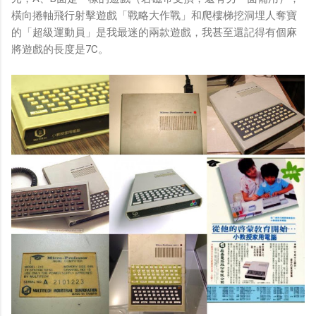
橫向捲軸飛行射擊遊戲「戰略大作戰」和爬樓梯挖洞埋人奪寶
的「超級運動員」是我最迷的兩款遊戲，我甚至還記得有個麻
將遊戲的長度是7C。