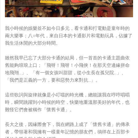
我小時候的娛樂並不如今日多元，看卡通和打電動是童年時的
兩大樂事；八○年代，來自日本的卡通影片和電動玩具，佔據了
我生活休閒的大部分時間。
雖然我早已忘了大部分卡通的結局，但一首首的卡通主題曲依
舊能夠琅琅上口；「飛呀！飛呀！小飛俠！在那天空邊緣拼命
地飛翔…」、「有一個女孩叫甜甜，從小生長在孤兒院…」、
「我們是正義的一方，要和惡勢力來對抗…」。
這些歌詞與旋律就像是小叮噹的時光機，總能讓我在哼哼唱唱
時，瞬間跳躍到小時候的時空，快樂地重溫那美好的年代，也
難怪它們會被稱作「懷舊卡通」。
長大之後，因緣際會下，我在網路上成了「懷舊卡通」的傳承
者，帶領著和我擁有一樣童年記憶的朋友們，徜徉在上百部卡