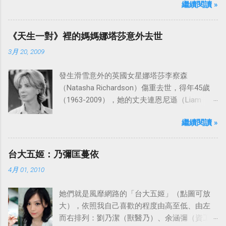
繼續閱讀 »
「愛之船」（The Love Boat），這部影集最早
是在1977年9月24日至1986年5月24日於美國
ABC頻道首播，共播出了249集。 令人懷念的愛
《天生一對》裡的媽媽娜塔莎意外去世
之船旋律：
3月 20, 2009
發生滑雪意外的英國女星娜塔莎李察森
（Natasha Richardson）傷重去世，得年45歲
（1963-2009），她的丈夫連恩尼遜（Liam
Neeson）發表聲明表示全家人都為她的驟逝感
繼續閱讀 »
到傷心，希望外界給他們空間撫平傷痛。
台大五姬：乃彌匡蔓依
4月 01, 2010
她們就是風靡網路的「台大五姬」（點圖可放
大），依照我自己喜歡的程度由高至低、由左
而右排列：劉乃潔（獸醫乃）、余涵彌（資工