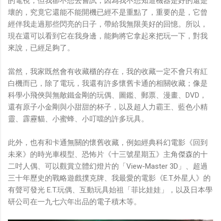
的電視，但我卻不想去嘗試，因為我不想知道機器是好的還是
壞的，究竟它還能不能開機已經不是重點了，重要的是，它曾
經伴我走過那些閃亮的日子，帶給我無限美好的回憶。所以，
現在還可以看到它在我身邊，能夠將它拿起來把玩一下，對我
來說，已經足夠了。
當然，我家既然會有收藏櫃的存在，我的收藏一定不會只有紅
白機而已，除了電玩，我還有許多懷舊卡通的相關收藏；像是
科學小飛俠與無敵鐵金剛的玩偶、圖鑑、郵票、漫畫、DVD，
還有原子小金剛與小甜甜的杯子，以及超人力霸王、藍色小精
靈、霹靂貓、小蜜蜂、小叮噹的許多玩具。
此外，也有和卡通無關的懷舊收藏，例如經典科幻電影《回到
未來》的時光車模型、恐怖片《十三號星期五》主角傑森的十
二吋人偶、可以觀賞立體幻燈片的「View-Master 3D」、超過
三十年歷史的戰略遊戲撲克牌、我最愛的電影《E.T.外星人》的
有聲可發光 E.T.玩偶、互動玩具始祖「菲比娃娃」，以及日本學
研公司在一九七六年出品的電子積木等。