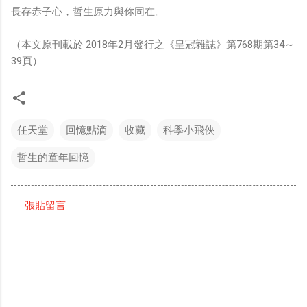
長存赤子心，哲生原力與你同在。
（本文原刊載於 2018年2月發行之《皇冠雜誌》第768期第34～
39頁）
任天堂
回憶點滴
收藏
科學小飛俠
哲生的童年回憶
張貼留言
留
言