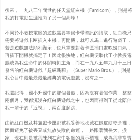
後來，一九八三年問世的任天堂紅白機（Famicom），則是將
我的打電動生涯推向了另一個高峰！
不同於小教授電腦的遊戲需要等候卡帶資訊的讀取，紅白機只
需要將遊戲卡匣插入主機，再開機，就可以馬上進行遊戲了，
若是遊戲無法順利顯示，也只需要對著卡匣插口處吹幾口氣，
再插下開機就搞定了！因此很快地，紅白機便取代了小教授電
腦成為我生命中的休閒時刻主角，而在一九八五年九月十三日
發售的紅白機遊戲「超級瑪莉」（Super Mario Bros.），則是
我心目中最最最最最經典的電玩遊戲，沒有之一。
我還記得，國小升國中的那個暑假，因為沒有暑假作業，整整
兩個月，我都沉浸在紅白機遊戲之中，也因而得到了從此陪伴
我一輩子的「近視」，兩百度起跳。
由於紅白機及其遊戲卡匣都被我妥善地收藏在鐵皮餅乾盒裡，
因而避免了被丟棄或無故失蹤的命運，一路跟著我長大、搬
家，現在則是被我陳列在家中客廳的展示櫃裡，成為我非常寶