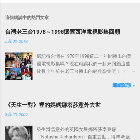
這個網誌中的熱門文章
台灣老三台1978～1998懷舊西洋電視影集回顧
5月 02, 2013
還記得台灣在1978至1998這二十年間播出的美
國電視影集嗎？現在就讓我們一起來回顧這些
於數十年前在老三台播出的經典影集吧！ 首先
是中視於1978年8月30日開始播映的美國影集
繼續閱讀 »
「愛之船」（The Love Boat），這部影集最早
是在1977年9月24日至1986年5月24日於美國
ABC頻道首播，共播出了249集。 令人懷念的愛
《天生一對》裡的媽媽娜塔莎意外去世
之船旋律：
3月 20, 2009
發生滑雪意外的英國女星娜塔莎李察森
（Natasha Richardson）傷重去世，得年45歲