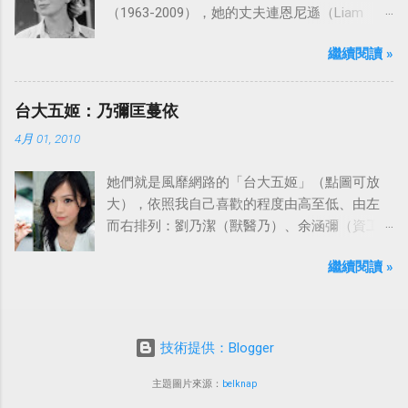
（1963-2009），她的丈夫連恩尼遜（Liam
Neeson）發表聲明表示全家人都為她的驟逝感
繼續閱讀 »
到傷心，希望外界給他們空間撫平傷痛。
台大五姬：乃彌匡蔓依
4月 01, 2010
她們就是風靡網路的「台大五姬」（點圖可放
大），依照我自己喜歡的程度由高至低、由左
而右排列：劉乃潔（獸醫乃）、余涵彌（資工
彌）、陳匡怡（國企匡）、翁滋蔓（農推
繼續閱讀 »
蔓）、吳依潔（戲劇依）；這五位正妹透過網
路的流傳，還紅到大陸、日本等地。
技術提供：Blogger
主題圖片來源：
belknap