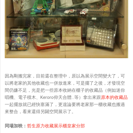
因為剛搬完家，目前還在整理中，原以為展示空間變大了，可
以將老家的其他收藏也一併放進來，可是擺了之後，才發現空
間仍嫌不足，光是把一些原本收納在櫃子的收藏品（例如迷你
唱機、電子積木、Keroro仰天合體…等）拿出來跟
原本的收藏品
一起擺放就已經快塞滿了，更遑論要將老家那一櫃收藏也搬過
來整合，看來還得另闢空間展示了。
同場加映：
哲生原力收藏展示櫃皇家分部