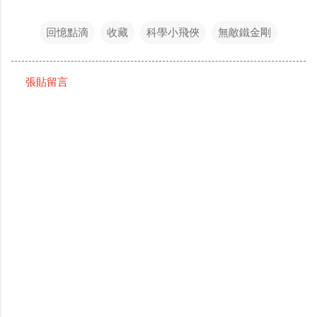
回憶點滴
收藏
科學小飛俠
無敵鐵金剛
張貼留言
留
言