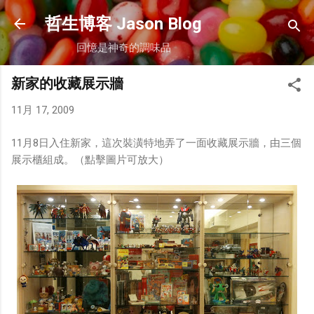
跳到主要內容
哲生博客 Jason Blog
回憶是神奇的調味品
新家的收藏展示牆
11月 17, 2009
11月8日入住新家，這次裝潢特地弄了一面收藏展示牆，由三個
展示櫃組成。（點擊圖片可放大）