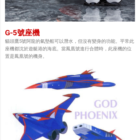
G-5號座機
貓頭鷹5號阿龍的氣墊船可以潛水，但沒有變身的功能。平常此
座機都沈於遊艇港的海底。當鳳凰號進行合體時，此座機的位
置是鳳凰號的機身。