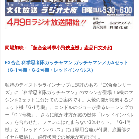
同場加映：「超合金科學小飛俠座機」產品日文介紹
EX合金 科学忍者隊ガッチャマン ガッチャマンメカAセット
（G-1号機・G-2号機・レッドインパルス）
独特のテイストやラインナップに定評のある『EX合金シリー
ズ』に『科学忍者隊ガッチャマン』のマシンが登場！6機のマ
シンを2セットに分けてのご案内です。大鷲の健が搭乗するジ
ェット機「G-1号機」、コンドルのジョーが操るレーシングカ
ー「G-2号機」、さらに敵か味方か謎の機体「レッドインパル
ス」を合わせた、ファンにはたまらない3体セット。「G-1号
機」と「レッドインパルス」には専用台座が付属。底面部タ
イヤを収納し、飛行状態での展示が可能です。