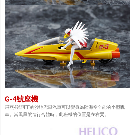
G-4號座機
飛燕4號阿丁的沙地兜風汽車可以變身為陸海空全能的小型戰
車。當鳳凰號進行合體時，此座機的位置是在右翼。