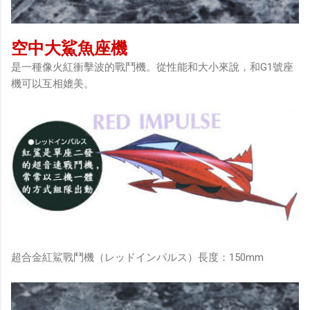
空中大鯊魚座機
是一種像火紅衝擊波的戰鬥機。從性能和大小來說，和G1號座
機可以互相媲美。
超合金紅鯊戰鬥機（レッドインパルス）長度：150mm