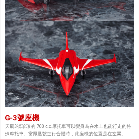
G-3號座機
天鵝3號珍珍的 700 c.c.摩托車可以變身為在水上也能行走的特
殊摩托車。當鳳凰號進行合體時，此座機的位置是在左翼。