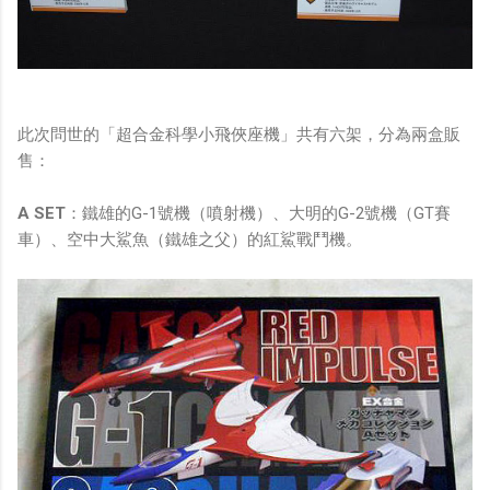
此次問世的「超合金科學小飛俠座機」共有六架，分為兩盒販
售：
A SET
：鐵雄的G-1號機（噴射機）、大明的G-2號機（GT賽
車）、空中大鯊魚（鐵雄之父）的紅鯊戰鬥機。