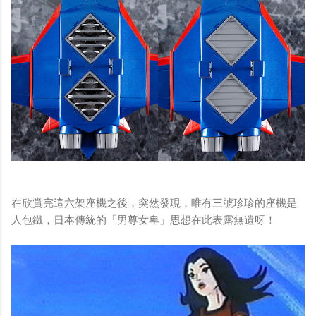
在欣賞完這六架座機之後，突然發現，唯有三號珍珍的座機是
人包鐵，日本傳統的「男尊女卑」思想在此表露無遺呀！