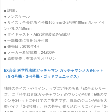
■ 詳細：
● ノンスケール
● サイズ：全長約/G-1号機160mm/G-2号機100mm/レッドイ
ンパルス150mm
● ダイキャスト・ABS製塗装済み完成品
● 一部機体に専用台座付属
■ 発売日：2010年4月
■ メーカー希望価格：24,800円
■ 原型制作：有限会社オリジン
EX合金 科学忍者隊ガッチャマン ガッチャマンメカBセット
（G-3号機・G-4号機・ゴッドフェニックス）
独特のテイストやラインナップに定評のある『EX合金シリー
ズ』に『科学忍者隊ガッチャマン』のマシンが登場！6機のマ
シンを2セットに分けてのご案内です。白鳥のジュンが操る大
型バイク「G-3号機」、燕の甚平が乗り込むヘリコバギー「G-