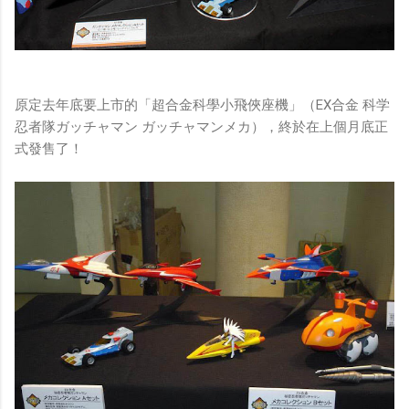
原定去年底要上市的「超合金科學小飛俠座機」（EX合金 科学
忍者隊ガッチャマン ガッチャマンメカ），終於在上個月底正
式發售了！