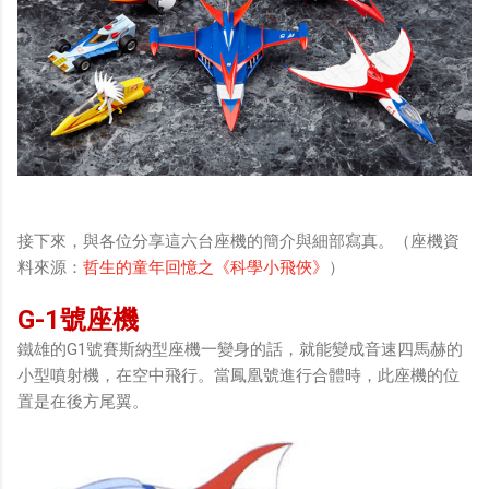
接下來，與各位分享這六台座機的簡介與細部寫真。（座機資
料來源：
哲生的童年回憶之《科學小飛俠》
）
G-1號座機
鐵雄的G1號賽斯納型座機一變身的話，就能變成音速四馬赫的
小型噴射機，在空中飛行。當鳳凰號進行合體時，此座機的位
置是在後方尾翼。