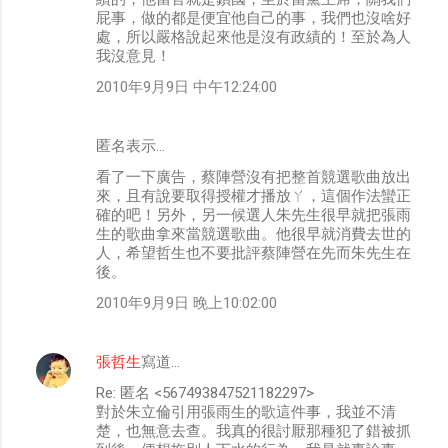
屁事，做的都是便宜他自己的事，我們也沒啥好
處，所以嚴格說起來他是沒有政績的！至於為人
我沒意見！
2010年9月9日 中午12:24:00
匿名表示…
看了一下廣告，蔡陣營沒有把整首競選歌曲放出
來，且有說要取得授權才播放ㄚ，這個作法蠻正
確的吧！另外，另一候選人朱先生很早就把張雨
生的歌曲拿來當競選歌曲。他很早就消費去世的
人，希望哲生也不要批評蔡陣營在先而朱先生在
後。
2010年9月9日 晚上10:02:00
張哲生
寫道…
Re: 匿名 <567493847521182297>
對於朱立倫引用張雨生的歌這件事，我並不清
楚，也無意去查。我真的很討厭那種犯了錯被抓