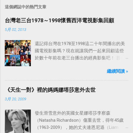
這個網誌中的熱門文章
台灣老三台1978～1998懷舊西洋電視影集回顧
5月 02, 2013
還記得台灣在1978至1998這二十年間播出的美
國電視影集嗎？現在就讓我們一起來回顧這些
於數十年前在老三台播出的經典影集吧！ 首先
是中視於1978年8月30日開始播映的美國影集
繼續閱讀 »
「愛之船」（The Love Boat），這部影集最早
是在1977年9月24日至1986年5月24日於美國
ABC頻道首播，共播出了249集。 令人懷念的愛
《天生一對》裡的媽媽娜塔莎意外去世
之船旋律：
3月 20, 2009
發生滑雪意外的英國女星娜塔莎李察森
（Natasha Richardson）傷重去世，得年45歲
（1963-2009），她的丈夫連恩尼遜（Liam