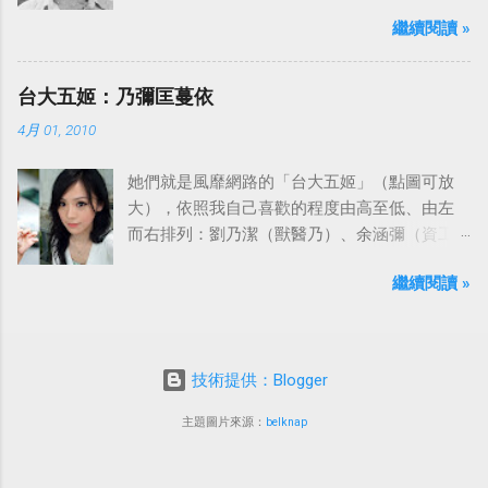
Neeson）發表聲明表示全家人都為她的驟逝感
繼續閱讀 »
到傷心，希望外界給他們空間撫平傷痛。
台大五姬：乃彌匡蔓依
4月 01, 2010
她們就是風靡網路的「台大五姬」（點圖可放
大），依照我自己喜歡的程度由高至低、由左
而右排列：劉乃潔（獸醫乃）、余涵彌（資工
彌）、陳匡怡（國企匡）、翁滋蔓（農推
繼續閱讀 »
蔓）、吳依潔（戲劇依）；這五位正妹透過網
路的流傳，還紅到大陸、日本等地。
技術提供：Blogger
主題圖片來源：
belknap