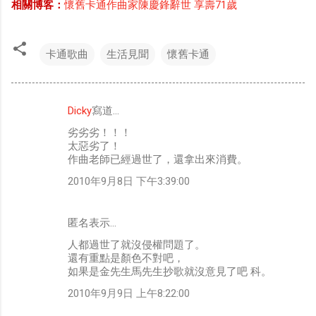
相關博客：
懷舊卡通作曲家陳慶鋒辭世 享壽71歲
卡通歌曲
生活見聞
懷舊卡通
Dicky
寫道…
留
劣劣劣！！！
言
太惡劣了！
作曲老師已經過世了，還拿出來消費。
2010年9月8日 下午3:39:00
匿名表示…
人都過世了就沒侵權問題了。
還有重點是顏色不對吧，
如果是金先生馬先生抄歌就沒意見了吧 科。
2010年9月9日 上午8:22:00