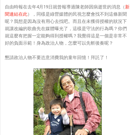
自由時報在去年4月19日就曾報導過陳老師因病逝世的消息（
新
聞連結在此
），同樣是綠營媒體的民視怎麼會找不到這條新聞
呢？我想是因為沒有用心去找吧。而且在未獲得授權的狀況下
就讓改編的歌曲先在媒體曝光了，這樣是守法的行為嗎？你們
就這麼有把握一定能夠得到授權嗎？我覺得這是一個是非常不
好的負面示範！身為政治人物，怎麼可以先斬後奏呢？
懇請政治人物不要恣意消費我的童年回憶！拜託了！