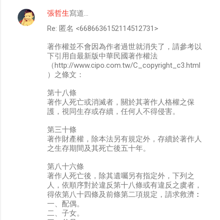
張哲生
寫道…
Re: 匿名 <6686636152114512731>
著作權並不會因為作者過世就消失了，請參考以
下引用自最新版中華民國著作權法
（http://www.cipo.com.tw/C_copyright_c3.html
）之條文：
第十八條
著作人死亡或消滅者，關於其著作人格權之保
護，視同生存或存續，任何人不得侵害。
第三十條
著作財產權，除本法另有規定外，存續於著作人
之生存期間及其死亡後五十年。
第八十六條
著作人死亡後，除其遺囑另有指定外，下列之
人，依順序對於違反第十八條或有違反之虞者，
得依第八十四條及前條第二項規定，請求救濟︰
一、配偶。
二、子女。