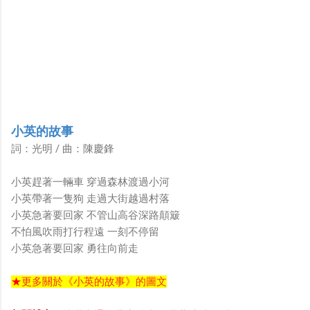
小英的故事
詞：光明 / 曲：陳慶鋒
小英趕著一輛車 穿過森林渡過小河
小英帶著一隻狗 走過大街越過村落
小英急著要回家 不管山高谷深路顛簸
不怕風吹雨打行程遠 一刻不停留
小英急著要回家 勇往向前走
★
更多關於《小英的故事》的圖文