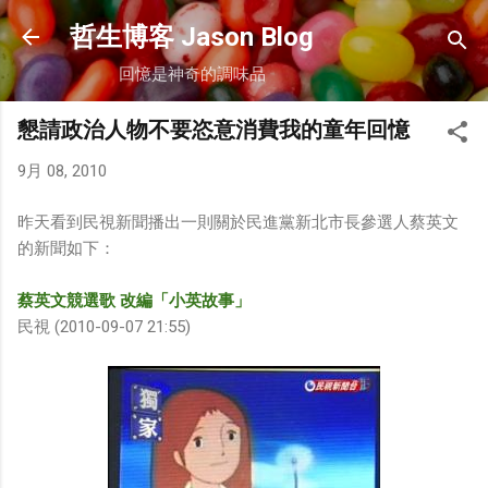
跳到主要內容
哲生博客 Jason Blog
回憶是神奇的調味品
懇請政治人物不要恣意消費我的童年回憶
9月 08, 2010
昨天看到民視新聞播出一則關於民進黨新北市長參選人蔡英文
的新聞如下：
蔡英文競選歌 改編「小英故事」
民視 (2010-09-07 21:55)