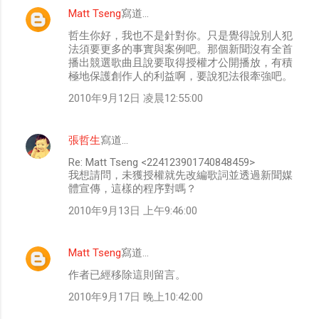
Matt Tseng
寫道…
哲生你好，我也不是針對你。只是覺得說別人犯
法須要更多的事實與案例吧。那個新聞沒有全首
播出競選歌曲且說要取得授權才公開播放，有積
極地保護創作人的利益啊，要說犯法很牽強吧。
2010年9月12日 凌晨12:55:00
張哲生
寫道…
Re: Matt Tseng <224123901740848459>
我想請問，未獲授權就先改編歌詞並透過新聞媒
體宣傳，這樣的程序對嗎？
2010年9月13日 上午9:46:00
Matt Tseng
寫道…
作者已經移除這則留言。
2010年9月17日 晚上10:42:00