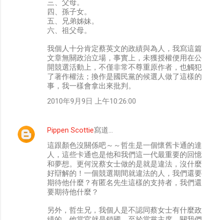
三、父母。
四、孫子女。
五、兄弟姊妹。
六、祖父母。
我個人十分肯定蔡英文的政績與為人，我寫這篇
文章無關政治立場，事實上，未獲授權便用在公
開競選活動上，不僅非常不尊重原作者，也觸犯
了著作權法；換作是國民黨的候選人做了這樣的
事，我一樣會拿出來批判。
2010年9月9日 上午10:26:00
Pippen Scottie
寫道…
這跟顏色沒關係吧～～哲生是一個懷舊卡通的達
人，這些卡通也是他和我們這一代最重要的回憶
和夢想。更何況蔡女士做的是就是違法，沒什麼
好辯解的！一個競選期間就違法的人，我們還要
期待他什麼？有匿名先生這樣的支持者，我們還
要期待他什麼？
另外，哲生兄，我個人是不認同蔡女士有什麼政
績的，他當官就是鎖國，至於當黨主席，關我們