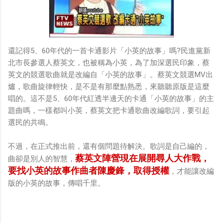
還記得5、60年代的一首卡通影片「小英的故事」嗎?民進黨新
北市長參選人蔡英文，也被稱為小英，為了加深選民印象，蔡
英文的競選歌曲就是改編自「小英的故事」。蔡英文競選MV出
爐，歌曲旋律輕快，是不是有那麼點熟悉，來聽聽原版是這麼
唱的。這不是5、60年代紅透半邊天的卡通「小英的故事」的主
題曲嗎，一樣都叫小英，蔡英文把卡通歌曲改編歌詞，要引起
選民的共鳴。
不過，在正式推出前，還有個問題待解決。歌詞是自己編的，
蔡英文陣營現在展開尋人大作戰，
曲卻是別人的智慧，
要找小英的故事作曲者陳慶鋒，取得授權
，才能讓改編
版的小英的故事，傳唱千里。