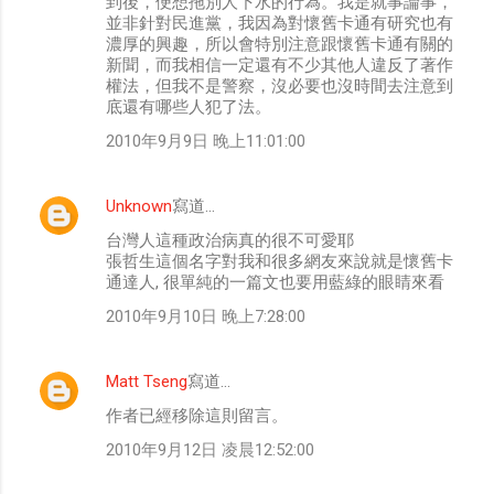
到後，便想拖別人下水的行為。我是就事論事，
並非針對民進黨，我因為對懷舊卡通有研究也有
濃厚的興趣，所以會特別注意跟懷舊卡通有關的
新聞，而我相信一定還有不少其他人違反了著作
權法，但我不是警察，沒必要也沒時間去注意到
底還有哪些人犯了法。
2010年9月9日 晚上11:01:00
Unknown
寫道…
台灣人這種政治病真的很不可愛耶
張哲生這個名字對我和很多網友來說就是懷舊卡
通達人, 很單純的一篇文也要用藍綠的眼睛來看
2010年9月10日 晚上7:28:00
Matt Tseng
寫道…
作者已經移除這則留言。
2010年9月12日 凌晨12:52:00