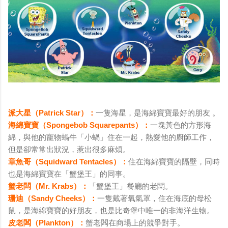
派大星（Patrick Star）：
一隻海星，是海綿寶寶最好的朋友 。
海綿寶寶（Spongebob Squarepants）：
一塊黃色的方形海
綿，與他的寵物蝸牛「小蝸」住在一起，熱愛他的廚師工作，
但是卻常常出狀況，惹出很多麻煩。
章魚哥（Squidward Tentacles）：
住在海綿寶寶的隔壁，同時
也是海綿寶寶在「蟹堡王」的同事。
蟹老闆（Mr. Krabs）：
「蟹堡王」餐廳的老闆。
珊迪（Sandy Cheeks）：
一隻戴著氧氣罩，住在海底的母松
鼠，是海綿寶寶的好朋友，也是比奇堡中唯一的非海洋生物。
皮老闆（Plankton）：
蟹老闆在商場上的競爭對手。