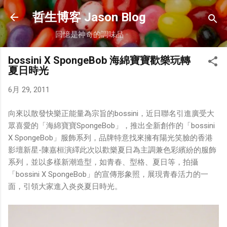
跳到主要內容
哲生博客 Jason Blog
回憶是神奇的調味品
bossini X SpongeBob 海綿寶寶歡樂玩轉
夏日時光
6月 29, 2011
向來以散發快樂正能量為宗旨的bossini，近日聯名引進廣受大
眾喜愛的「海綿寶寶SpongeBob」，推出全新創作的「bossini
X SpongeBob」服飾系列，品牌特意找來擁有陽光笑臉的香港
影壇新星-陳嘉桓演繹此次以歡樂夏日為主調兼色彩繽紛的服飾
系列，並以多樣新潮造型，如青春、型格、夏日等，拍攝
「bossini X SpongeBob」的宣傳形象照，展現青春活力的一
面，引領大家進入炎炎夏日時光。