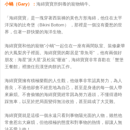
小蝸（Gary）：
海綿寶寶所飼養的寵物蝸牛。
「海綿寶寶」是一塊穿著西裝褲的黃色方形海綿，他住在太平
洋深海的比奇堡（Bikini Bottom） ，那裡是一個沒有憂愁的世
界，住著一群快樂的海洋生物。
海綿寶寶和他的寵物"小蝸"一起住在一座有兩間臥室、裝修豪華
的大鳳梨房子裡面。海綿寶寶的鄰居是"章魚哥" ，他有兩個好
朋友：海星"派大星"及松鼠"珊迪"，海綿寶寶非常喜歡在「蟹堡
王餐館」裡擔任煎漢堡肉餅的工作。
海綿寶寶擁有積極樂觀的人生觀，他做事非常認真努力，為人
善良，不過他卻會不經意地為自己，甚至是身邊的每一個人帶
來麻煩。不會偷懶的海綿寶寶經常因為努力過頭，不懂得適時
踩煞車，以至於把局面變得無法收拾，甚至鑄成了大災難。
海綿寶寶就是這樣一個永遠只看到事物陽光面的人物，雖然他
常會惹出大麻煩，但他積極的態度和對事物的熱情，卻讓人無
法不愛上他！