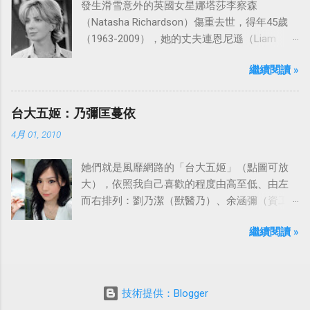
發生滑雪意外的英國女星娜塔莎李察森
（Natasha Richardson）傷重去世，得年45歲
（1963-2009），她的丈夫連恩尼遜（Liam
Neeson）發表聲明表示全家人都為她的驟逝感
繼續閱讀 »
到傷心，希望外界給他們空間撫平傷痛。
台大五姬：乃彌匡蔓依
4月 01, 2010
她們就是風靡網路的「台大五姬」（點圖可放
大），依照我自己喜歡的程度由高至低、由左
而右排列：劉乃潔（獸醫乃）、余涵彌（資工
彌）、陳匡怡（國企匡）、翁滋蔓（農推
繼續閱讀 »
蔓）、吳依潔（戲劇依）；這五位正妹透過網
路的流傳，還紅到大陸、日本等地。
技術提供：Blogger