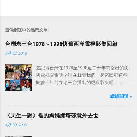
這個網誌中的熱門文章
台灣老三台1978～1998懷舊西洋電視影集回顧
5月 02, 2013
還記得台灣在1978至1998這二十年間播出的美
國電視影集嗎？現在就讓我們一起來回顧這些
於數十年前在老三台播出的經典影集吧！ 首先
是中視於1978年8月30日開始播映的美國影集
繼續閱讀 »
「愛之船」（The Love Boat），這部影集最早
是在1977年9月24日至1986年5月24日於美國
ABC頻道首播，共播出了249集。 令人懷念的愛
《天生一對》裡的媽媽娜塔莎意外去世
之船旋律：
3月 20, 2009