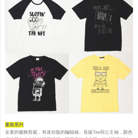
童裝系列
女童的服飾剪裁，有迷你版的蝙蝠袖、長版Tee與公主袖，顏色