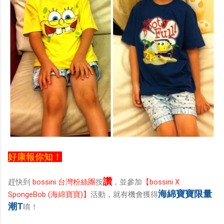
好康報你知！
讚
趕快到
bossini 台灣粉絲團
按
，並參加
【bossini X
海綿寶寶限量
SpongeBob (海綿寶寶)】
活動，就有機會獲得
潮T
唷！