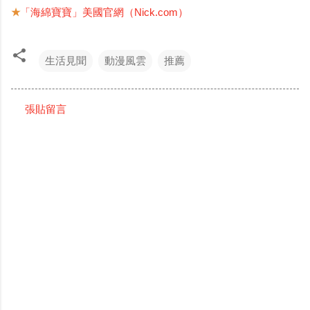
★
「海綿寶寶」美國官網（Nick.com）
生活見聞
動漫風雲
推薦
張貼留言
留
言