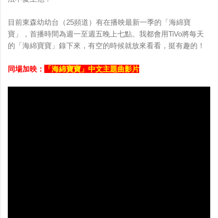
目前東森幼幼台（25頻道）有在播映最新一季的「海綿寶
寶」，首播時間為週一至週五晚上七點。我都會用TiVo將每天
的「海綿寶寶」錄下來，有空的時候就放來看看，挺有趣的！
同場加映：
「海綿寶寶」中文主題曲影片