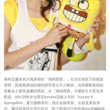
擁有逗趣黃色方塊身形的「海綿寶寶」，生活在海底下的鳳梨
屋裡，因為無厘頭的個性經常惹出不少麻煩，但其樂觀單純的
形象加上善良溫馨的情節，令「海綿寶寶」卡通影片大受全球
歡迎。於6/24於全台限定bossini店鋪上市的「bossini X
SpongeBob」夏日服飾系列，推出全線男裝、女裝及童裝系
列，囊括眾多現今流行款式，除了鬆身設計的長版tee及蝙蝠袖