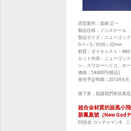
原型製作：真鍋 正一
製品仕様：ノンスケール 
製品サイズ：ニューゴッド
G-1～5／約20～22mm
材質：ダイキャスト・ABS・
セット内容：ニューゴッド
ン、スワローヘリコ、ホー
価格：24,800円(税込)
発売予定時期：2012年6月
接下來，就讓我們來欣賞這
超合金材質的旋風小飛
新鳳凰號（New God 
EX合金 ガッチャマンⅡ 