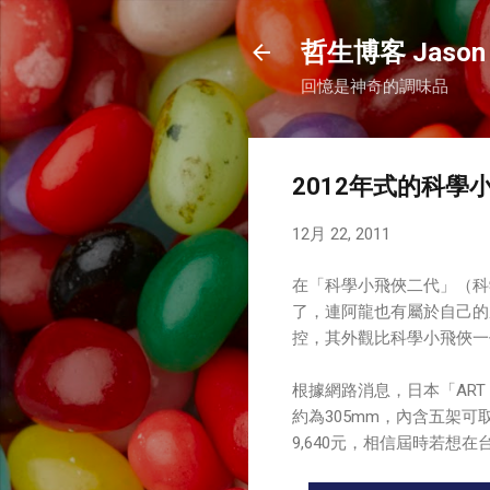
哲生博客 Jason 
回憶是神奇的調味品
2012年式的科
12月 22, 2011
在「科學小飛俠二代」（科
了，連阿龍也有屬於自己的
控，其外觀比科學小飛俠一
根據網路消息，日本「ART
約為305mm，內含五架可取
9,640元，相信屆時若想