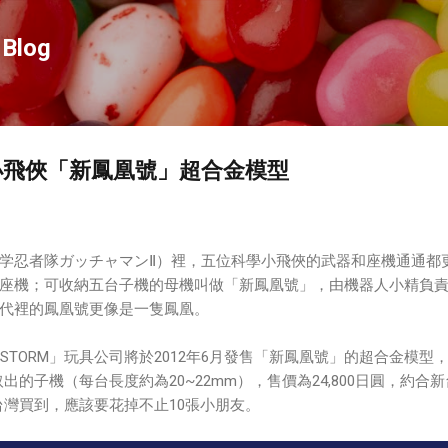
跳到主要內容
Blog
學小飛俠「新鳳凰號」超合金模型
学忍者隊ガッチャマンⅡ）裡，五位科學小飛俠的武器和座機通通都
座機；可收納五台子機的母機叫做「新鳳凰號」，由機器人小精負
代裡的鳳凰號更像是一隻鳳凰。
 STORM」玩具公司將於2012年6月發售「新鳳凰號」的超合金模型
出的子機（每台長度約為20~22mm），售價為24,800日圓，約合
在台灣買到，應該要花掉不止10張小朋友。