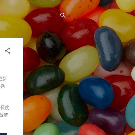
更新
責操
，長度
新台幣