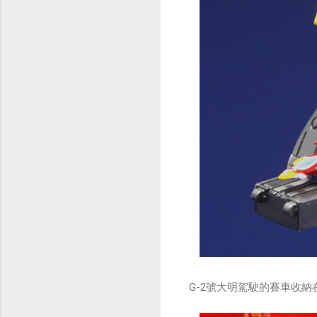
G-2號大明駕駛的賽車收