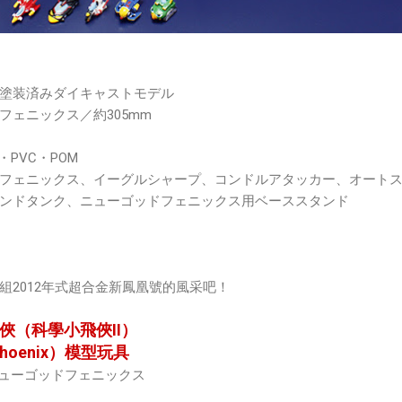
塗装済みダイキャストモデル
フェニックス／約305mm
PVC・POM
フェニックス、イーグルシャープ、コンドルアタッカー、オート
ンドタンク、ニューゴッドフェニックス用ベーススタンド
組2012年式超合金新鳳凰號的風采吧！
俠（科學小飛俠II）
Phoenix）模型玩具
ニューゴッドフェニックス