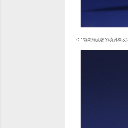
G-1號鐵雄駕駛的噴射機