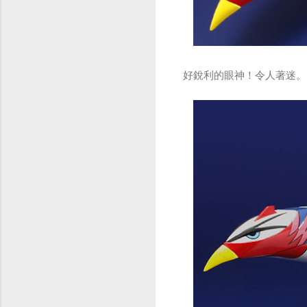
好銳利的眼神！令人著迷。