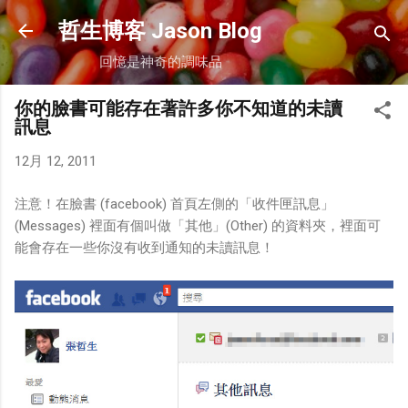
跳到主要內容
哲生博客 Jason Blog
回憶是神奇的調味品
你的臉書可能存在著許多你不知道的未讀
訊息
12月 12, 2011
注意！在臉書 (facebook) 首頁左側的「收件匣訊息」
(Messages) 裡面有個叫做「其他」(Other) 的資料夾，裡面可
能會存在一些你沒有收到通知的未讀訊息！