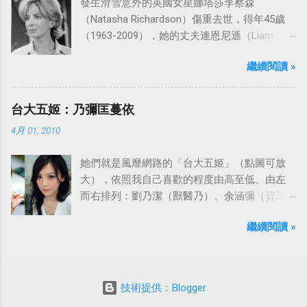
發生滑雪意外的英國女星娜塔莎李察森
（Natasha Richardson）傷重去世，得年45歲
（1963-2009），她的丈夫連恩尼遜（Liam
Neeson）發表聲明表示全家人都為她的驟逝感
繼續閱讀 »
到傷心，希望外界給他們空間撫平傷痛。
台大五姬：乃彌匡蔓依
4月 01, 2010
她們就是風靡網路的「台大五姬」（點圖可放
大），依照我自己喜歡的程度由高至低、由左
而右排列：劉乃潔（獸醫乃）、余涵彌（資工
彌）、陳匡怡（國企匡）、翁滋蔓（農推
繼續閱讀 »
蔓）、吳依潔（戲劇依）；這五位正妹透過網
路的流傳，還紅到大陸、日本等地。
技術提供：Blogger