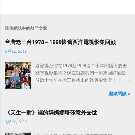
這個網誌中的熱門文章
台灣老三台1978～1998懷舊西洋電視影集回顧
5月 02, 2013
還記得台灣在1978至1998這二十年間播出的美
國電視影集嗎？現在就讓我們一起來回顧這些
於數十年前在老三台播出的經典影集吧！ 首先
是中視於1978年8月30日開始播映的美國影集
繼續閱讀 »
「愛之船」（The Love Boat），這部影集最早
是在1977年9月24日至1986年5月24日於美國
ABC頻道首播，共播出了249集。 令人懷念的愛
《天生一對》裡的媽媽娜塔莎意外去世
之船旋律：
3月 20, 2009