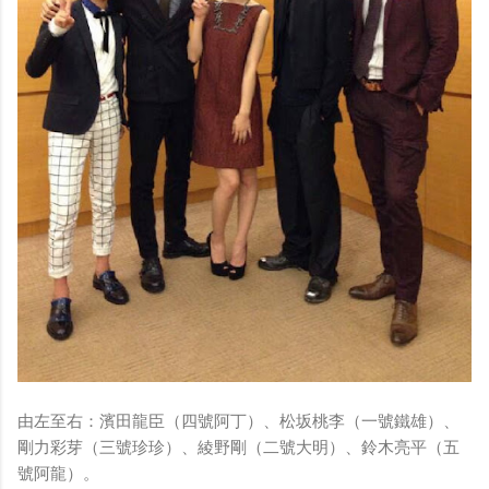
由左至右：濱田龍臣（四號阿丁）、松坂桃李（一號鐵雄）、
剛力彩芽（三號珍珍）、綾野剛（二號大明）、鈴木亮平（五
號阿龍）。