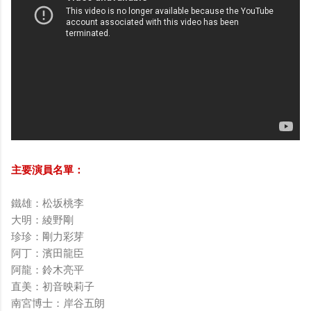
主要演員名單：
鐵雄：松坂桃李
大明：綾野剛
珍珍：剛力彩芽
阿丁：濱田龍臣
阿龍：鈴木亮平
直美：初音映莉子
南宮博士：岸谷五朗