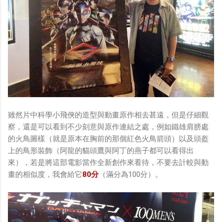
雖然片中科學小飛俠的造型與動畫原作相去甚遠，但是仔細觀
察，還是可以看到不少刻意與原作連結之處，例如鐵雄肩膀處
的火鳥圖樣（就是原本在胸前的那個紅色火鳥箭頭）以及頭盔
上的鳥形裝飾（阿龍的貓頭鷹與阿丁的燕子都可以看得出
來），若是將這部電影當作全新創作來看待，不要去計較與動
畫的相似度，我會給它
80分
（滿分為100分）。