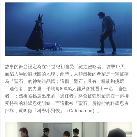
故事的舞台設定為在21世紀初遭受「謎之侵略者」攻擊17天，
而陷入半毀滅狀態的地球，此時，人類最後的希望是一顆被稱
為「聖石」的神秘結晶體；這顆「聖石」具有一種能夠挑選
「適任者」的力量，平均每800萬人裡只會挑選出一名「適任
者」；然後被挑選出來的「適任者」將會被強制聚集在一起接
受特殊的科學忍術訓練，而這批被「聖石」所操控的科學忍者
部隊，就叫做「科學小飛俠」（Gatchaman）。