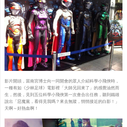
影片開頭，當南宮博士向一同開會的眾人介紹科學小飛俠時，
一種有如《少林足球》電影裡「大師兄回來了」的感覺油然而
生，然後，見到五位科學小飛俠第一次會合出任務，聽到鐵雄
說出「惡魔黨，看得見我嗎？來去無蹤，悄悄接近的白影！」
天啊～好熱血啊！