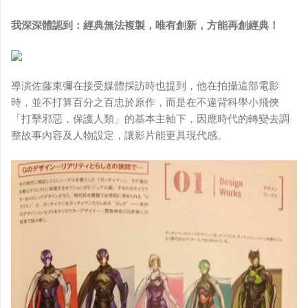
我深深體認到：經典無法複製，唯有創新，方能再創經典！
導演佐藤東彌在接受媒體採訪時也提到，他在拍攝這部電影
時，並不打算百分之百忠於原作，而是在不違背科學小飛俠
「打擊邪惡，保護人類」的基本主軸下，因應時代的轉變去調
整故事內容及人物設定，讓影片能更具現代感。