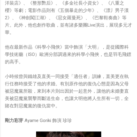
洋裝店》、《整形艷后》、《多金社長小資女》、《八重之
櫻》等劇；電影作品則有《五個暴走的少年》、《漂丿男子漢
2》、《神劍闖江湖》、《惡女羅曼死》、《巴黎鞋奏曲》等
片。此外，他也創作歌曲，並有諸多樂團Live演出，展現多元才
華。
他在最新作品《科學小飛俠》當中飾演「大明」，是從國際科
學技術廳（ISO）歐洲分部調過來的科學小飛俠，也是羽毛飛鏢
的高手。
小時候曾與鐵雄及直美一同接受「適任者」訓練，直美更在執
行任務時接受了他的求婚。有別原作他的復仇心態是因為父母
被惡魔黨所殺，來到本片則出因於一起意外，讓他的未婚妻直
美被惡魔黨襲擊而斷送生命，也讓大明他將人生所有一切，全
賭在對惡魔黨的復仇當中。
剛力彩芽
Ayame Goriki 飾演 珍珍