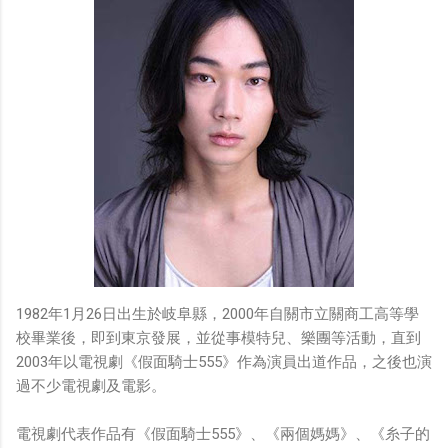
1982年1月26日出生於岐阜縣，2000年自關市立關商工高等學
校畢業後，即到東京發展，並從事模特兒、樂團等活動，直到
2003年以電視劇《假面騎士555》作為演員出道作品，之後也演
過不少電視劇及電影。
電視劇代表作品有《假面騎士555》、《兩個媽媽》、《糸子的