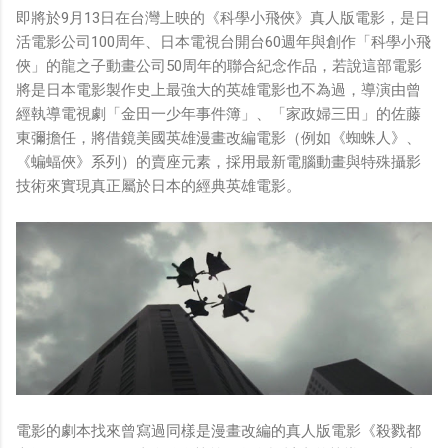
即將於9月13日在台灣上映的《科學小飛俠》真人版電影，是日
活電影公司100周年、日本電視台開台60週年與創作「科學小飛
俠」的龍之子動畫公司50周年的聯合紀念作品，若說這部電影
將是日本電影製作史上最強大的英雄電影也不為過，導演由曾
經執導電視劇「金田一少年事件簿」、「家政婦三田」的佐藤
東彌擔任，將借鏡美國英雄漫畫改編電影（例如《蜘蛛人》、
《蝙蝠俠》系列）的賣座元素，採用最新電腦動畫與特殊攝影
技術來實現真正屬於日本的經典英雄電影。
電影的劇本找來曾寫過同樣是漫畫改編的真人版電影《殺戮都