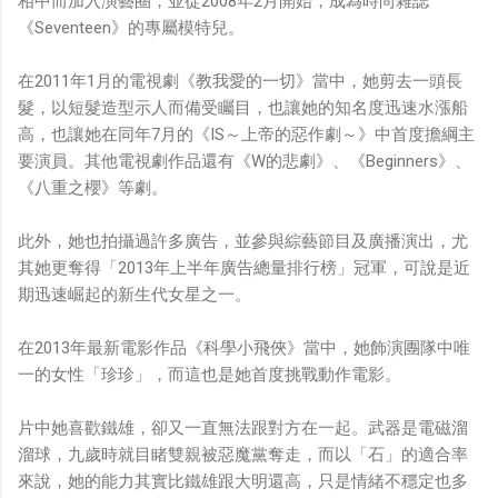
相中而加入演藝圈，並從2008年2月開始，成為時尚雜誌
《Seventeen》的專屬模特兒。
在2011年1月的電視劇《教我愛的一切》當中，她剪去一頭長
髮，以短髮造型示人而備受矚目，也讓她的知名度迅速水漲船
高，也讓她在同年7月的《IS～上帝的惡作劇～》中首度擔綱主
要演員。其他電視劇作品還有《W的悲劇》、《Beginners》、
《八重之櫻》等劇。
此外，她也拍攝過許多廣告，並參與綜藝節目及廣播演出，尤
其她更奪得「2013年上半年廣告總量排行榜」冠軍，可說是近
期迅速崛起的新生代女星之一。
在2013年最新電影作品《科學小飛俠》當中，她飾演團隊中唯
一的女性「珍珍」，而這也是她首度挑戰動作電影。
片中她喜歡鐵雄，卻又一直無法跟對方在一起。武器是電磁溜
溜球，九歲時就目睹雙親被惡魔黨奪走，而以「石」的適合率
來說，她的能力其實比鐵雄跟大明還高，只是情緒不穩定也多