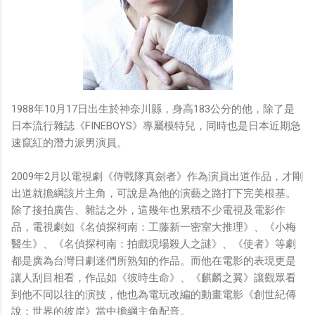
1988年10月17日出生於神奈川縣，身高183公分的他，除了是
日本流行雜誌《FINEBOYS》專屬模特兒，同時也是日本近期急
速竄紅的潛力派男演員。
2009年2月以電視劇《侍戰隊真劍者》作為演員出道作品，才剛
出道就擔綱該片主角，可說是為他的演藝之路打下完美根基。
除了接拍廣告、雜誌之外，這幾年也累積不少電視及電影作
品，電視劇如《名偵探柯南：工藤新一密室大推理》、《小梅
醫生》、《名偵探柯南：拍戲現場殺人之謎》、《使者》等劇
都是廣為台灣日劇迷們所熟知的作品。而他在電影的表現更是
讓人刮目相看，作品如《彼時生命》、《麒麟之翼》讓觀眾看
到他不同以往的演技，他也為電玩改編的動畫電影《創世紀傳
說：世界的彼岸》當中擔綱主角配音。