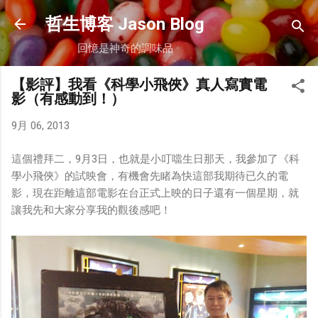
跳到主要內容
哲生博客 Jason Blog
回憶是神奇的調味品
【影評】我看《科學小飛俠》真人寫實電
影（有感動到！）
9月 06, 2013
這個禮拜二，9月3日，也就是小叮噹生日那天，我參加了《科
學小飛俠》的試映會，有機會先睹為快這部我期待已久的電
影，現在距離這部電影在台正式上映的日子還有一個星期，就
讓我先和大家分享我的觀後感吧！