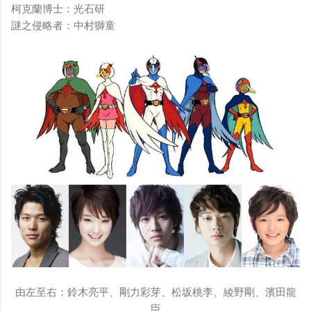
柯克蘭博士：光石研
謎之侵略者：中村獅童
由左至右：鈴木亮平、剛力彩芽、松坂桃李、綾野剛、濱田龍
臣