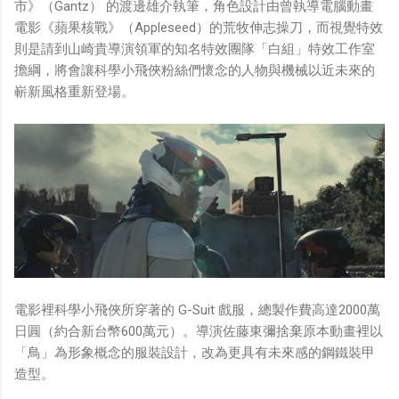
市》（Gantz） 的渡邊雄介執筆，角色設計由曾執導電腦動畫
電影《蘋果核戰》（Appleseed）的荒牧伸志操刀，而視覺特效
則是請到山崎貴導演領軍的知名特效團隊「白組」特效工作室
擔綱，將會讓科學小飛俠粉絲們懷念的人物與機械以近未來的
嶄新風格重新登場。
電影裡科學小飛俠所穿著的 G-Suit 戲服，總製作費高達2000萬
日圓（約合新台幣600萬元）。導演佐藤東彌捨棄原本動畫裡以
「鳥」為形象概念的服裝設計，改為更具有未來感的鋼鐵裝甲
造型。