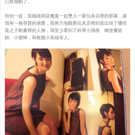
已經感動了。
特別一提，當鐵雄與惡魔黨一起墜入一家玩具店裡的那幕，讓
我有一種尋寶的感覺，我努力地觀察玩具店裡到底出現了哪些
龍之子動畫裡的人物，我至少看到了科學小飛俠、糊塗魔術
師、小蜜蜂，和救難小英雄等人。