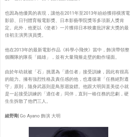
也因為他優異的表現，讓他在2011年至2013年紛紛獲得橫濱電
影節、日刊體育報電影獎、日本影藝學院獎等多項新人獎肯
定。此外，他更以《使者》一片獲得日本映畫批評家大獎的最
佳初主演男演員獎。
他在2013年的最新電影作品《科學小飛俠》當中，飾演帶領整
個團隊的隊長「鐵雄」，並有大量飛簷走壁的動作場面。
由於年幼就被「石」挑選為「適任者」接受訓練，因此有很高
的能力。擁有強烈性格及責任感的他，也遵循著「任務絕對遵
守」原則，隨身武器則是鳥形迴旋鏢。他跟大明與直美從小就
是一起接受訓練的「適任者」同伴，直到一樁任務的悲劇，硬
生生拆散了他們三人。
綾野剛
Go Ayano 飾演 大明