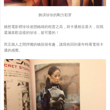
飾演珍珍的剛力彩芽
雖然電影裡珍珍迷戀鐵雄的程度之高，與卡通相去甚大，但我
還滿喜歡這樣的珍珍，挺可愛的！
而五個人之間拌嘴的橋段很有趣，讓我有回到童年時看電視卡
通的感覺。