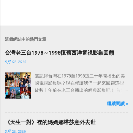
這個網誌中的熱門文章
台灣老三台1978～1998懷舊西洋電視影集回顧
5月 02, 2013
還記得台灣在1978至1998這二十年間播出的美
國電視影集嗎？現在就讓我們一起來回顧這些
於數十年前在老三台播出的經典影集吧！ 首先
是中視於1978年8月30日開始播映的美國影集
繼續閱讀 »
「愛之船」（The Love Boat），這部影集最早
是在1977年9月24日至1986年5月24日於美國
ABC頻道首播，共播出了249集。 令人懷念的愛
《天生一對》裡的媽媽娜塔莎意外去世
之船旋律：
3月 20, 2009