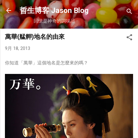
跳到主要內容
哲生博客 Jason Blog
回憶是神奇的調味品
萬華(艋舺)地名的由來
9月 18, 2013
你知道「萬華」這個地名是怎麼來的嗎？