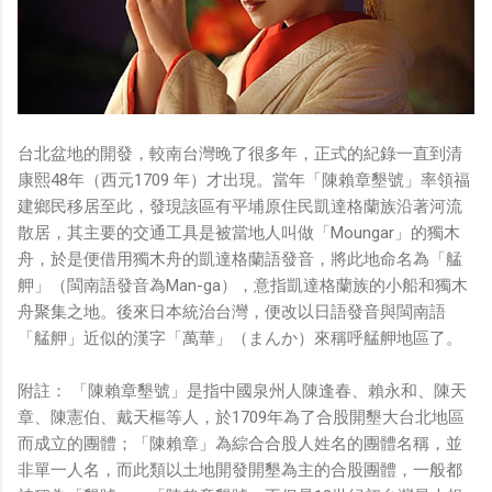
台北盆地的開發，較南台灣晚了很多年，正式的紀錄一直到清
康熙48年（西元1709 年）才出現。當年「陳賴章墾號」率領福
建鄉民移居至此，發現該區有平埔原住民凱達格蘭族沿著河流
散居，其主要的交通工具是被當地人叫做「Moungar」的獨木
舟，於是便借用獨木舟的凱達格蘭語發音，將此地命名為「艋
舺」（閩南語發音為Man-ga），意指凱達格蘭族的小船和獨木
舟聚集之地。後來日本統治台灣，便改以日語發音與閩南語
「艋舺」近似的漢字「萬華」（まんか）來稱呼艋舺地區了。
附註： 「陳賴章墾號」是指中國泉州人陳逢春、賴永和、陳天
章、陳憲伯、戴天樞等人，於1709年為了合股開墾大台北地區
而成立的團體；「陳賴章」為綜合合股人姓名的團體名稱，並
非單一人名，而此類以土地開發開墾為主的合股團體，一般都