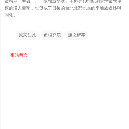
被稱為「墾號」。「陳賴章墾號」不但是18世紀初台灣最大規
模的漢人開墾，也促成了日後的台北北部地區的平埔族遷移與
同化。
原來如此
追根究底
說文解字
張貼留言
留
言