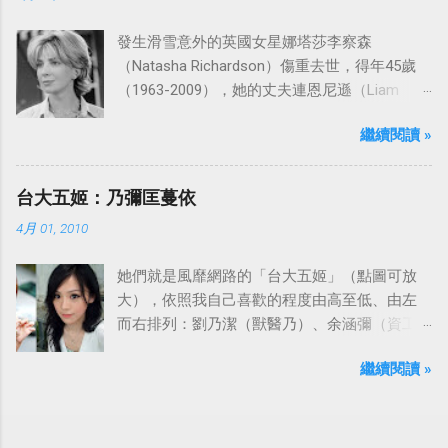
發生滑雪意外的英國女星娜塔莎李察森
（Natasha Richardson）傷重去世，得年45歲
（1963-2009），她的丈夫連恩尼遜（Liam
Neeson）發表聲明表示全家人都為她的驟逝感
繼續閱讀 »
到傷心，希望外界給他們空間撫平傷痛。
台大五姬：乃彌匡蔓依
4月 01, 2010
她們就是風靡網路的「台大五姬」（點圖可放
大），依照我自己喜歡的程度由高至低、由左
而右排列：劉乃潔（獸醫乃）、余涵彌（資工
彌）、陳匡怡（國企匡）、翁滋蔓（農推
繼續閱讀 »
蔓）、吳依潔（戲劇依）；這五位正妹透過網
路的流傳，還紅到大陸、日本等地。