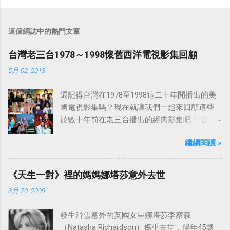
這個網誌中的熱門文章
台灣老三台1978～1998懷舊西洋電視影集回顧
5月 02, 2013
還記得台灣在1978至1998這二十年間播出的美
國電視影集嗎？現在就讓我們一起來回顧這些
於數十年前在老三台播出的經典影集吧！ 首先
是中視於1978年8月30日開始播映的美國影集
繼續閱讀 »
「愛之船」（The Love Boat），這部影集最早
是在1977年9月24日至1986年5月24日於美國
ABC頻道首播，共播出了249集。 令人懷念的愛
《天生一對》裡的媽媽娜塔莎意外去世
之船旋律：
3月 20, 2009
發生滑雪意外的英國女星娜塔莎李察森
（Natasha Richardson）傷重去世，得年45歲