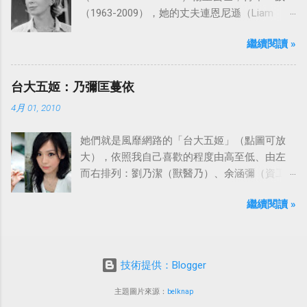
（1963-2009），她的丈夫連恩尼遜（Liam
Neeson）發表聲明表示全家人都為她的驟逝感
繼續閱讀 »
到傷心，希望外界給他們空間撫平傷痛。
台大五姬：乃彌匡蔓依
4月 01, 2010
她們就是風靡網路的「台大五姬」（點圖可放
大），依照我自己喜歡的程度由高至低、由左
而右排列：劉乃潔（獸醫乃）、余涵彌（資工
彌）、陳匡怡（國企匡）、翁滋蔓（農推
繼續閱讀 »
蔓）、吳依潔（戲劇依）；這五位正妹透過網
路的流傳，還紅到大陸、日本等地。
技術提供：Blogger
主題圖片來源：
belknap