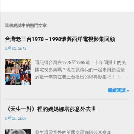
這個網誌中的熱門文章
台灣老三台1978～1998懷舊西洋電視影集回顧
5月 02, 2013
還記得台灣在1978至1998這二十年間播出的美
國電視影集嗎？現在就讓我們一起來回顧這些
於數十年前在老三台播出的經典影集吧！ 首先
是中視於1978年8月30日開始播映的美國影集
繼續閱讀 »
「愛之船」（The Love Boat），這部影集最早
是在1977年9月24日至1986年5月24日於美國
ABC頻道首播，共播出了249集。 令人懷念的愛
《天生一對》裡的媽媽娜塔莎意外去世
之船旋律：
3月 20, 2009
發生滑雪意外的英國女星娜塔莎李察森