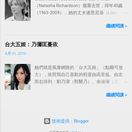
（Natasha Richardson）傷重去世，得年45歲
（1963-2009），她的丈夫連恩尼遜（Liam
Neeson）發表聲明表示全家人都為她的驟逝感
繼續閱讀 »
到傷心，希望外界給他們空間撫平傷痛。
台大五姬：乃彌匡蔓依
4月 01, 2010
她們就是風靡網路的「台大五姬」（點圖可放
大），依照我自己喜歡的程度由高至低、由左
而右排列：劉乃潔（獸醫乃）、余涵彌（資工
彌）、陳匡怡（國企匡）、翁滋蔓（農推
繼續閱讀 »
蔓）、吳依潔（戲劇依）；這五位正妹透過網
路的流傳，還紅到大陸、日本等地。
技術提供：Blogger