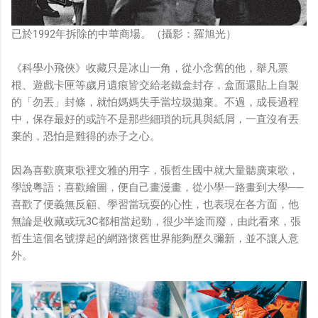
已於1992年拆除的中華商場。（攝影：羅旭光）
《科學小飛俠》收藏只是冰山一角，從小念舊的他，舉凡票
根、遊戲卡匣等歲月遺痕皆交給老鐵盒封存，盒面還貼上自製
的「勿丟」封條，就怕媽媽失手當垃圾拋棄。不過，成長過程
中，保存最好的或許不是那些細瑣的玩具與紙屑，一直沒有丟
棄的，恐怕是難得的赤子之心。
因為喜歡廣東歌裡文雅的用字，張哲生國中就大量聽廣東歌，
學說粵語；喜歡繪圖，便自己畫漫畫，從小學一路畫到大學──
喜歡了便義無反顧、學習當玩耍的心性，也表現在各方面，他
無論是收藏或玩3C都相當起勁，很少半途而廢，由此看來，張
哲生這個名號撐起的網路懷舊世界能夠歷久彌新，並不讓人意
外。