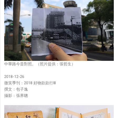
中華路今昔對照。（照片提供：張哲生）
2018-12-26
微笑季刊：2018 好物款款行Ⅲ
撰文：包子逸
攝影：張界聰