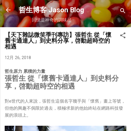
跳到主要內容
哲生博客 Jason Blog
回憶是神奇的調味品
【天下雜誌微笑季刊專訪】張哲生 從「懷
舊卡通達人」到史料分享，啓動超時空的
相遇
12月 26, 2018
哲生原力 累積的力量
張哲生 從「懷舊卡通達人」到史料分
享，啓動超時空的相遇
對e世代的人來說，張哲生這個名字幾乎與「懷舊」畫上等號，
但他的興趣不侷限於過去，積極求新的他始終站在網路科技發
展的浪頭上。