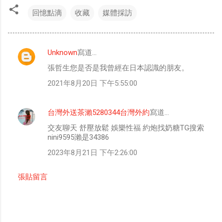
回憶點滴
收藏
媒體採訪
Unknown
寫道…
留
張哲生您是否是我曾經在日本認識的朋友。
言
2021年8月20日 下午5:55:00
台灣外送茶瀨5280344台灣外約
寫道…
交友聊天 舒壓放鬆 娛樂性福 約炮找奶糖TG搜索
nini9595瀨是34386
2023年8月21日 下午2:26:00
張貼留言