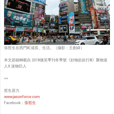
張哲生在西門町成長、生活。（攝影：王創緯）
本文節錄轉載自 2018微笑季刊冬季號《好物款款行Ⅲ》聚物迷
人X 迷物巨人
>>
哲生原力
www.jasonforce.com
Facebook：
張哲生