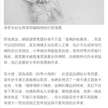
張哲生結合異形與蝙蝠俠的幻想漫畫。
對他來說，網路讓懷舊愛好者不只是「孤獨的收藏者」，而是
可以找到同好，甚至傳播文化的眾人之事。也許天生就有現代
網民的分享熱忱，小學擔任學藝股長的他，曾和同學共同發行
報紙，購買畫本繪製連環漫畫全班傳閱，在網路時代尚未來臨
前，他已是樂於分享的視覺創作者。
長大後，因為喜歡《科學小飛俠》，於是架設網站分享所愛，
當年的卡通主題曲難以取得，有網友拷貝了一捲卡通主題曲卡
送他，乍聽「飛呀飛呀小飛俠」從喇叭響起的時候，竟忍不住
落下男兒淚，彷彿與舊友久別重逢。擦乾眼淚後，他第一個反
應依然是「不能只有我聽到」，現今回顧這些卡通不再困難，
有很大一部份原因正是有他這樣不厭其煩的分享者。