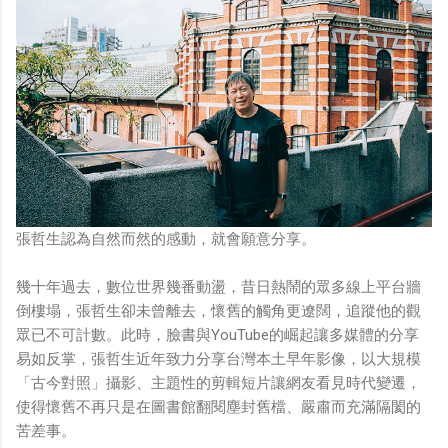
張哲生認為自然而然的感動，就會願意分享。
幾十年過去，數位世界幾番動盪，昔日熱鬧的眾多線上平台牆
倒樓塌，張哲生卻未曾離去，懷舊的觸角更遼闊，追蹤他的觀
眾已不可計數。此時，臉書與YouTube的崛起讓多媒體的分享
易如反掌，張哲生近年致力分享台灣本土早年影像，以大規模
「古今對照」攝影、主題性的剪輯短片讓網友看見時代變遷，
使得懷舊不再只是在圖書館翻閱塵封舊檔、嚴肅而充滿隔閡的
苦差事。