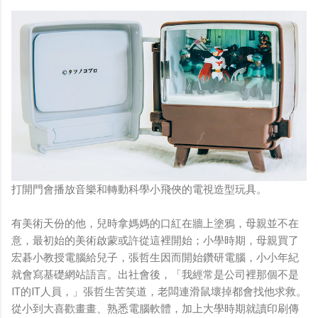
打開門會播放音樂和轉動科學小飛俠的電視造型玩具。
有美術天份的他，兒時拿媽媽的口紅在牆上塗鴉，母親並不在
意，最初始的美術啟蒙或許從這裡開始；小學時期，母親買了
宏碁小教授電腦給兒子，張哲生因而開始鑽研電腦，小小年紀
就會寫基礎網站語言。出社會後，「我經常是公司裡那個不是
IT的IT人員，」張哲生苦笑道，老闆連滑鼠壞掉都會找他求救。
從小到大喜歡畫畫、熟悉電腦軟體，加上大學時期就讀印刷傳