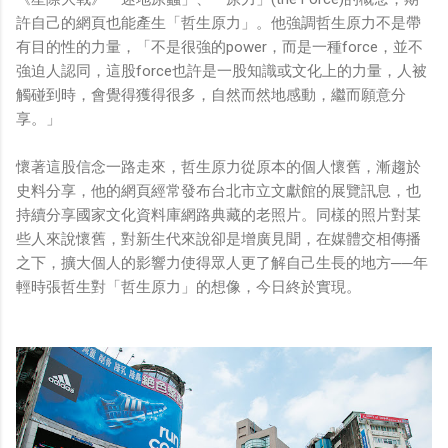
許自己的網頁也能產生「哲生原力」。他強調哲生原力不是帶
有目的性的力量，「不是很強的power，而是一種force，並不
強迫人認同，這股force也許是一股知識或文化上的力量，人被
觸碰到時，會覺得獲得很多，自然而然地感動，繼而願意分
享。」
懷著這股信念一路走來，哲生原力從原本的個人懷舊，漸趨於
史料分享，他的網頁經常發布台北市立文獻館的展覽訊息，也
持續分享國家文化資料庫網路典藏的老照片。同樣的照片對某
些人來說懷舊，對新生代來說卻是增廣見聞，在媒體交相傳播
之下，擴大個人的影響力使得眾人更了解自己生長的地方──年
輕時張哲生對「哲生原力」的想像，今日終於實現。