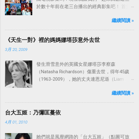
於數十年前在老三台播出的經典影集吧！ 首先
是中視於1978年8月30日開始播映的美國影集
繼續閱讀 »
「愛之船」（The Love Boat），這部影集最早
是在1977年9月24日至1986年5月24日於美國
ABC頻道首播，共播出了249集。 令人懷念的愛
《天生一對》裡的媽媽娜塔莎意外去世
之船旋律：
3月 20, 2009
發生滑雪意外的英國女星娜塔莎李察森
（Natasha Richardson）傷重去世，得年45歲
（1963-2009），她的丈夫連恩尼遜（Liam
Neeson）發表聲明表示全家人都為她的驟逝感
繼續閱讀 »
到傷心，希望外界給他們空間撫平傷痛。
台大五姬：乃彌匡蔓依
4月 01, 2010
她們就是風靡網路的「台大五姬」（點圖可放