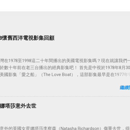
998懷舊西洋電視影集回顧
灣在1978至1998這二十年間播出的美國電視影集嗎？現在就讓我們
於數十年前在老三台播出的經典影集吧！ 首先是中視於1978年8月3
國影集「愛之船」（The Love Boat），這部影集最早是在1977年9
86年5月24日於美國ABC頻道首播，共播出了249集。 令人懷念的愛之
繼續
娜塔莎意外去世
外的英國女星娜塔莎李察森（Natasha Richardson）傷重去世，得