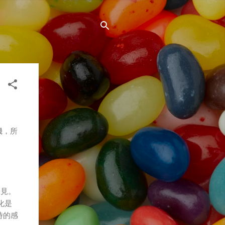
機，所
！
一見。
化是
時的感