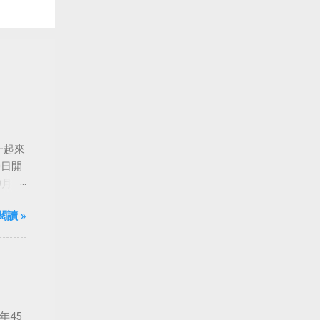
一起來
0日開
月24
船旋
閱讀 »
年45