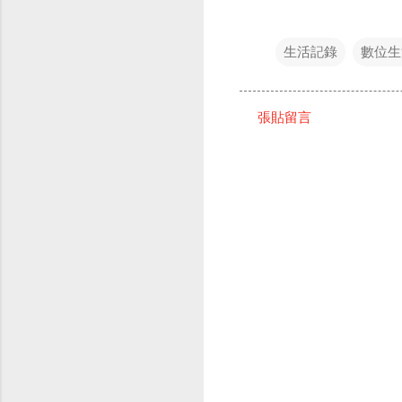
生活記錄
數位生
張貼留言
留
言