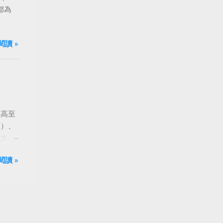
都為
閱讀 »
由高至
匡）、
到大
閱讀 »