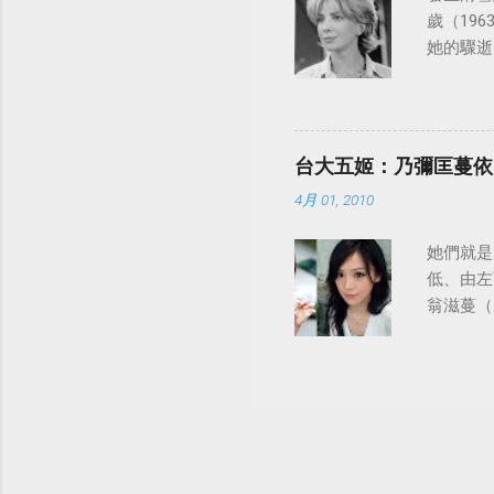
歲（196
她的驟逝
台大五姬：乃彌匡蔓依
4月 01, 2010
她們就是
低、由左
翁滋蔓（
陸、日本