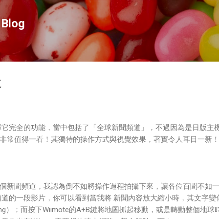
跳到主要內容
Blog
道
發揮它完全的功能，當中包括了「全球新聞頻道」，不過因為是日版主
非常值得一看！其獨特的操作方式與視覺效果，著實令人耳目一新
個新聞頻道，我認為倒不如將操作過程拍攝下來，讓各位百聞不如
聞頻道的一段影片，你可以看到當我將 新聞內容放大縮小時，其文字變
ng）；而按下Wiimote的A+B鍵將地圖抓起移動，或是轉動整個地球