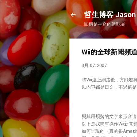
哲生博客 Jason 
回憶是神奇的調味品
Wii的全球新聞頻
3月 07, 2007
將Wii連上網路後，方能
以內容都是日文，不過還是
與其用煩贅的文字來形容這
以下是我簡單操作Wii新
如何呈現的（真的很Amazi