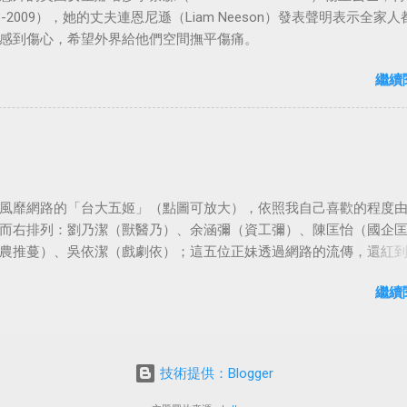
3-2009），她的丈夫連恩尼遜（Liam Neeson）發表聲明表示全家人
感到傷心，希望外界給他們空間撫平傷痛。
繼續
風靡網路的「台大五姬」（點圖可放大），依照我自己喜歡的程度
而右排列：劉乃潔（獸醫乃）、余涵彌（資工彌）、陳匡怡（國企
農推蔓）、吳依潔（戲劇依）；這五位正妹透過網路的流傳，還紅
等地。
繼續
技術提供：Blogger