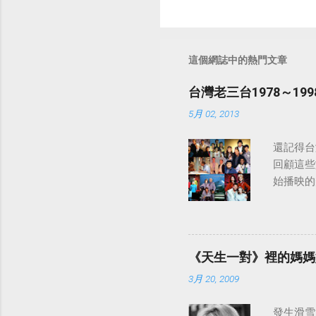
這個網誌中的熱門文章
台灣老三台1978～1
5月 02, 2013
還記得台
回顧這些
始播映的美
日至19
律：
《天生一對》裡的媽媽
3月 20, 2009
發生滑雪意