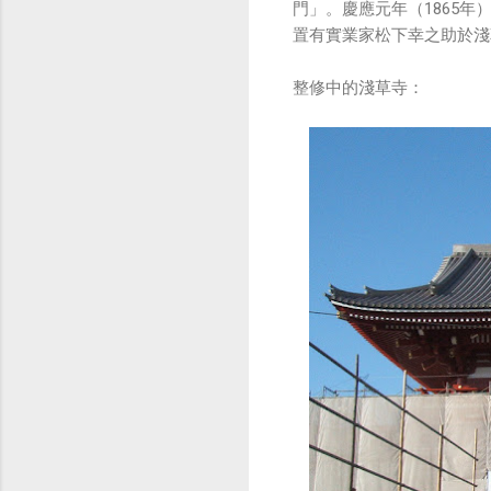
門」。慶應元年（1865年
置有實業家松下幸之助於淺
整修中的淺草寺：