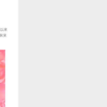
期以來
舅舅