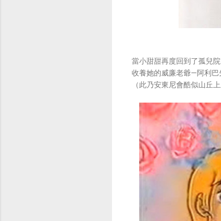
當小甜甜再度回到了孤兒院
收養她的威廉老爺—阿利巴
（此乃安東尼會酷似山丘上