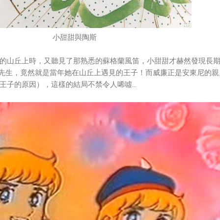
小甜甜與陶斯
的山丘上時，又聽見了那熟悉的蘇格蘭風笛，小甜甜才赫然發現長
先生，竟然就是當年她在山丘上遇見的王子！而威廉正是安東尼的親
王子的原因），這樣的結局不禁令人唏噓…