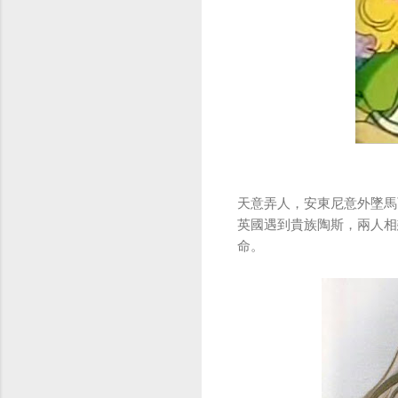
天意弄人，安東尼意外墜馬
英國遇到貴族陶斯，兩人相
命。