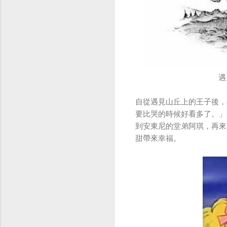
遇
自從遇見山丘上的王子後，
要比哭的時候好看多了。」
到安東尼的堂弟阿琪，再來
甜帶來幸福。