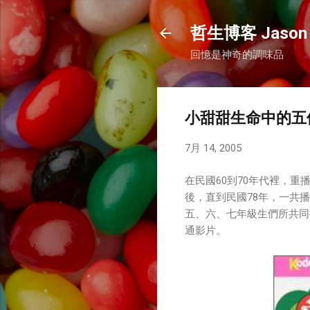
哲生博客 Jason 
回憶是神奇的調味品
小甜甜生命中的五
7月 14, 2005
在民國60到70年代裡，
後，直到民國78年，一共
五、六、七年級生們所共同
通影片。