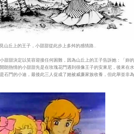
見山丘上的王子，小甜甜從此步上多舛的感情路…
小甜甜決定以笑容迎接任何困難，因為山丘上的王子告訴她：「妳
開朗熱情的小甜甜先是在玫瑰花門遇到很像王子的安東尼，後來在
是石門的小迪，最後此三人促成了她被威廉家族收養，但此舉並非