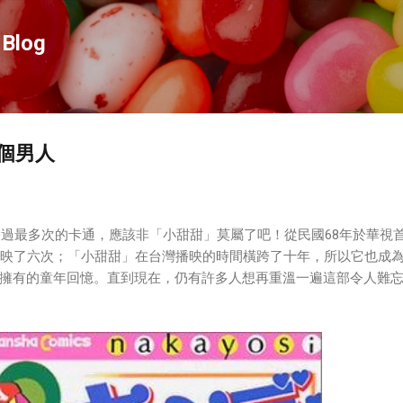
跳到主要內容
Blog
個男人
重播過最多次的卡通，應該非「小甜甜」莫屬了吧！從民國68年於華視
播映了六次；「小甜甜」在台灣播映的時間橫跨了十年，所以它也成
擁有的童年回憶。直到現在，仍有許多人想再重溫一遍這部令人難