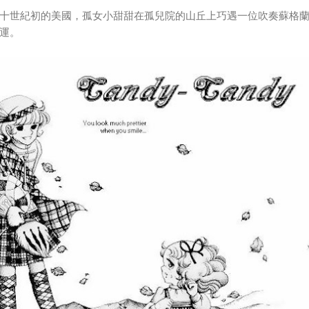
十世紀初的美國，孤女小甜甜在孤兒院的山丘上巧遇一位吹奏蘇格
運。