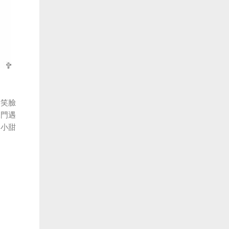
的笑臉
水門遇
為小甜