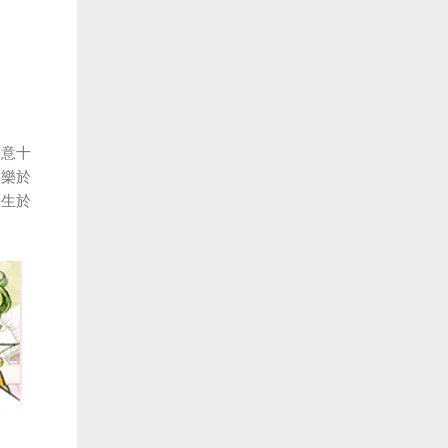
創意十
又樂於
喪生於