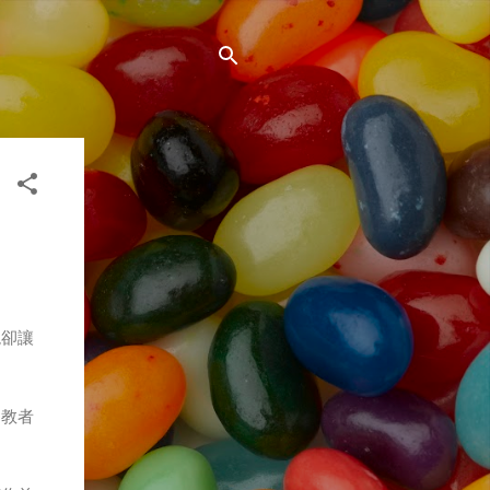
現卻讓
受教者