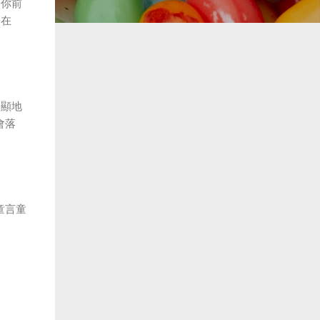
著你前
陽在
明顯地
會落
童言童