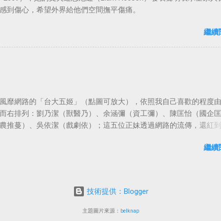
感到傷心，希望外界給他們空間撫平傷痛。
繼續
風靡網路的「台大五姬」（點圖可放大），依照我自己喜歡的程度
而右排列：劉乃潔（獸醫乃）、余涵彌（資工彌）、陳匡怡（國企
農推蔓）、吳依潔（戲劇依）；這五位正妹透過網路的流傳，還紅
等地。
繼續
技術提供：Blogger
主題圖片來源：
belknap