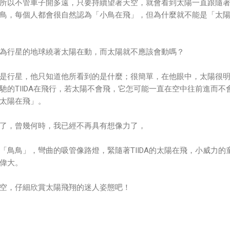
所以不管車子開多遠，只要持續望著天空，就會看到太陽一直跟隨
鳥，每個人都會很自然認為「小鳥在飛」，但為什麼就不能是「太
為行星的地球繞著太陽在動，而太陽就不應該會動嗎？
是行星，他只知道他所看到的是什麼；很簡單，在他眼中，太陽很
馳的TIIDA在飛行，若太陽不會飛，它怎可能一直在空中往前進而不
太陽在飛」。
了，曾幾何時，我已經不再具有想像力了，
「鳥鳥」，彎曲的吸管像路燈，緊隨著TIIDA的太陽在飛，小威力的
偉大。
空，仔細欣賞太陽飛翔的迷人姿態吧！