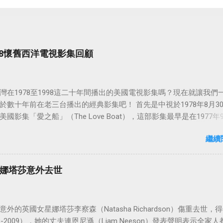
998懷舊西洋電視影集回顧
灣在1978至1998這二十年間播出的美國電視影集嗎？現在就讓我們
於數十年前在老三台播出的經典影集吧！ 首先是中視於1978年8月3
國影集「愛之船」（The Love Boat），這部影集最早是在1977年9
86年5月24日於美國ABC頻道首播，共播出了249集。 令人懷念的愛之
繼續
娜塔莎意外去世
外的英國女星娜塔莎李察森（Natasha Richardson）傷重去世，得
3-2009），她的丈夫連恩尼遜（Liam Neeson）發表聲明表示全家人