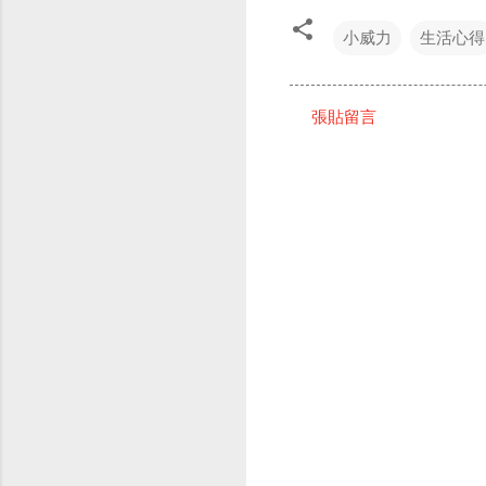
小威力
生活心得
張貼留言
留
言