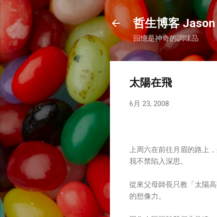
哲生博客 Jason 
回憶是神奇的調味品
太陽在飛
6月 23, 2008
上周六在前往月眉的路上，
我不禁陷入深思。
從來父母師長只教「太陽高
的想像力。