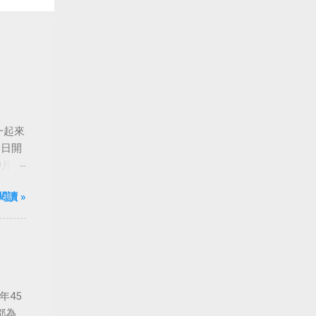
一起來
0日開
月24
船旋
閱讀 »
年45
都為