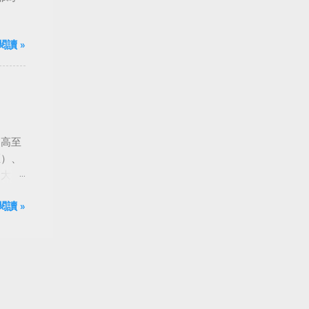
閱讀 »
由高至
匡）、
到大
閱讀 »