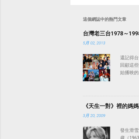
這個網誌中的熱門文章
台灣老三台1978～1
5月 02, 2013
還記得台
回顧這些
始播映的美
日至19
律：
《天生一對》裡的媽媽
3月 20, 2009
發生滑雪意
歲（196