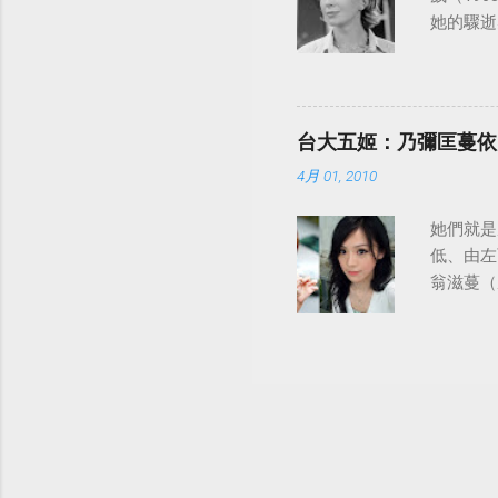
她的驟逝
台大五姬：乃彌匡蔓依
4月 01, 2010
她們就是
低、由左
翁滋蔓（
陸、日本