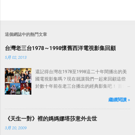
這個網誌中的熱門文章
台灣老三台1978～1998懷舊西洋電視影集回顧
5月 02, 2013
還記得台灣在1978至1998這二十年間播出的美
國電視影集嗎？現在就讓我們一起來回顧這些
於數十年前在老三台播出的經典影集吧！ 首先
是中視於1978年8月30日開始播映的美國影集
繼續閱讀 »
「愛之船」（The Love Boat），這部影集最早
是在1977年9月24日至1986年5月24日於美國
ABC頻道首播，共播出了249集。 令人懷念的愛
《天生一對》裡的媽媽娜塔莎意外去世
之船旋律：
3月 20, 2009