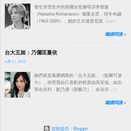
發生滑雪意外的英國女星娜塔莎李察森
（Natasha Richardson）傷重去世，得年45歲
（1963-2009），她的丈夫連恩尼遜（Liam
Neeson）發表聲明表示全家人都為她的驟逝感
繼續閱讀 »
到傷心，希望外界給他們空間撫平傷痛。
台大五姬：乃彌匡蔓依
4月 01, 2010
她們就是風靡網路的「台大五姬」（點圖可放
大），依照我自己喜歡的程度由高至低、由左
而右排列：劉乃潔（獸醫乃）、余涵彌（資工
彌）、陳匡怡（國企匡）、翁滋蔓（農推
繼續閱讀 »
蔓）、吳依潔（戲劇依）；這五位正妹透過網
路的流傳，還紅到大陸、日本等地。
技術提供：Blogger