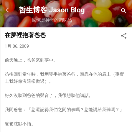
跳到主要內容
哲生博客 Jason Blog
回憶是神奇的調味品
在夢裡抱著爸爸
1月 06, 2009
前天晚上，爸爸來到夢中。
彷彿回到童年時，我用雙手抱著爸爸，頭靠在他的肩上（事實
上我好像沒這樣做過）。
好久沒聽到爸爸的聲音了，我很想聽他講話。
我問爸爸：「您還記得我們之間的事嗎？您能講給我聽嗎？」
爸爸沈默不語。