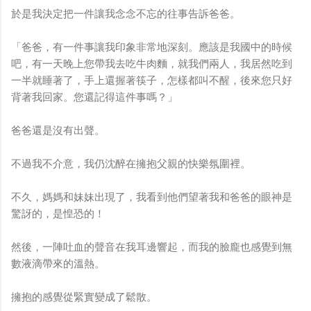
於是我決定把一件讓我念念不忘的往事告訴爸爸。
「爸爸，有一件事讓我印象非常地深刻。應該是我國中的時候
吧，有一天晚上您帶我去吃牛肉麵，就我們兩人，我居然吃到
一半就睡著了，手上還握著筷子，怎樣都叫不醒，後來您只好
背著我回家。您還記得這件事嗎？」
爸爸還是沒有出聲。
不過我不介意，我仍沈醉在擁抱父親的快樂氛圍裡。
不久，媽媽和妹妹出現了，我看到他們望著我和爸爸的眼神是
驚訝的，是惶恐的！
然後，一陣吐血的聲音在我耳邊響起，而我的臉龐也感覺到無
數液滴帶來的溫熱。
擁抱的感覺從緊實變成了鬆散。