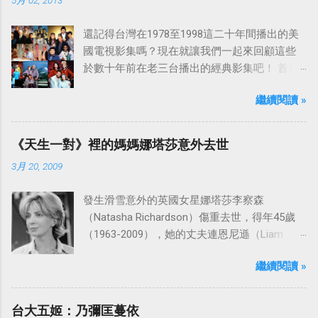
還記得台灣在1978至1998這二十年間播出的美
國電視影集嗎？現在就讓我們一起來回顧這些
於數十年前在老三台播出的經典影集吧！ 首先
是中視於1978年8月30日開始播映的美國影集
繼續閱讀 »
「愛之船」（The Love Boat），這部影集最早
是在1977年9月24日至1986年5月24日於美國
ABC頻道首播，共播出了249集。 令人懷念的愛
《天生一對》裡的媽媽娜塔莎意外去世
之船旋律：
3月 20, 2009
發生滑雪意外的英國女星娜塔莎李察森
（Natasha Richardson）傷重去世，得年45歲
（1963-2009），她的丈夫連恩尼遜（Liam
Neeson）發表聲明表示全家人都為她的驟逝感
繼續閱讀 »
到傷心，希望外界給他們空間撫平傷痛。
台大五姬：乃彌匡蔓依