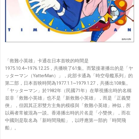
「救難小英雄」卡通在日本首映的時間是
1975.10.4~1976.12.25，共播映了61集。而緊接著播出的是「ヤ
ッターマン（YatterMan）」，此部卡通為「時空母艦系列」的
第二部，日本首映時間為1977.1.1~1979.1.27，共播出108集。
「ヤッターマン」於1982年（民國71年）在華視播出時的名稱
並非「救難小英雄」也不是「新救難小英雄」，而是「正義雙
俠」，但因其正邪雙方主角的模樣與「救難小英雄」神似，所
以兩者常被混為一談。香港播出時的片名是「小雙俠」，而在
中國則是取名為「新時間飛船」，以呼應第一部的「時間飛
船」。