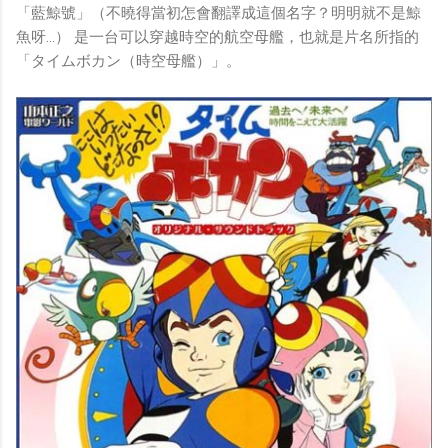
「藍鯨號」（不曉得當初怎會翻譯成這個名字？明明就不是鯨
魚呀…） 是一台可以穿越時空的航空母艦，也就是片名所指的
「タイムボカン（時空母艦）」。