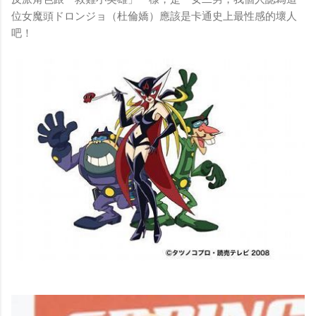
位女魔頭ドロンジョ（杜倫嬌）應該是卡通史上最性感的壞人
吧！