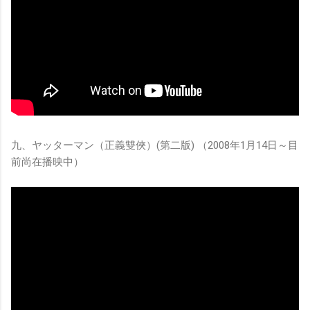
九、ヤッターマン（正義雙俠）(第二版) （2008年1月14日～目
前尚在播映中）