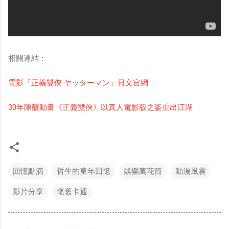
相關連結：
電影「正義雙俠 ヤッターマン」日文官網
30年陳釀動畫《正義雙俠》以真人電影版之姿重出江湖
回憶點滴
哲生的童年回憶
娛樂萬花筒
動漫風雲
影片分享
懷舊卡通