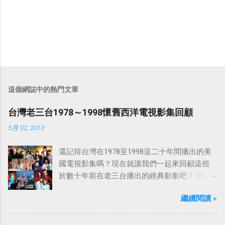
這個網誌中的熱門文章
台灣老三台1978～1998懷舊西洋電視影集回顧
5月 02, 2013
還記得台灣在1978至1998這二十年間播出的美
國電視影集嗎？現在就讓我們一起來回顧這些
於數十年前在老三台播出的經典影集吧！ 首先
是中視於1978年8月30日開始播映的美國影集
繼續閱讀 »
「愛之船」（The Love Boat），這部影集最早
是在1977年9月24日至1986年5月24日於美國
ABC頻道首播，共播出了249集。 令人懷念的愛