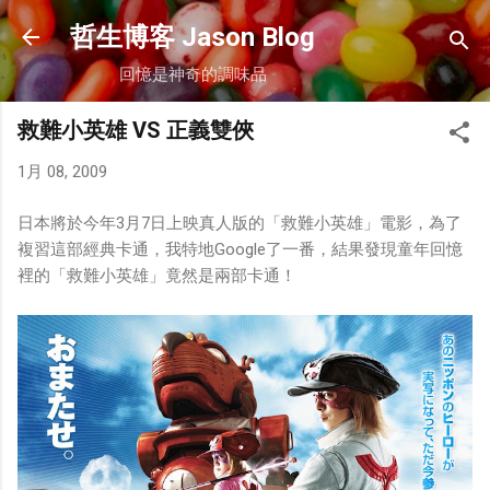
跳到主要內容
哲生博客 Jason Blog
回憶是神奇的調味品
救難小英雄 VS 正義雙俠
1月 08, 2009
日本將於今年3月7日上映真人版的「救難小英雄」電影，為了
複習這部經典卡通，我特地Google了一番，結果發現童年回憶
裡的「救難小英雄」竟然是兩部卡通！