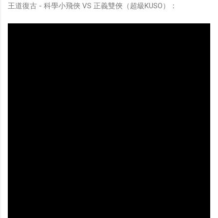
王道復古 - 科學小飛俠 VS 正義雙俠（超級KUSO）：