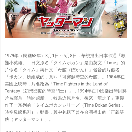
1979年（民國68年）3月1日～5月8日，華視播出日本卡通「救
難小英雄」，日文原名「タイムボカン」是由英文「Time」的
片假名「タイム」與日文「母艦（ぼかん）」發音的片假名
「ボカン」所組成的，意即「可穿越時空的母艦」。1984年在
美國上映時，片名改為「Time Fighters in the Land of
Fantasy（幻想國度的時空鬥士）」，1994年在中國播出時則將
片名譯為「時間飛船」，較貼近原片名。後來「龍之子」更製
作了一系列的「タイムボカンシリーズ（Time Bokan Series，
時空母艦系列）」動畫，其中包括了曾在台灣播出的「正義雙
俠（ヤッターマン）」。