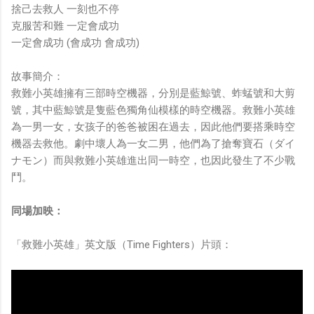
捨己去救人 一刻也不停
克服苦和難 一定會成功
一定會成功 (會成功 會成功)
故事簡介：
救難小英雄擁有三部時空機器，分別是藍鯨號、蚱蜢號和大剪
號，其中藍鯨號是隻藍色獨角仙模樣的時空機器。救難小英雄
為一男一女，女孩子的爸爸被困在過去，因此他們要搭乘時空
機器去救他。劇中壞人為一女二男，他們為了搶奪寶石（ダイ
ナモン）而與救難小英雄進出同一時空，也因此發生了不少戰
鬥。
同場加映：
「救難小英雄」英文版（Time Fighters）片頭：