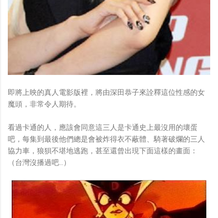
即將上映的真人電影版裡，將由深田恭子來詮釋這位性感的女
魔頭，非常令人期待。
看過卡通的人，應該會同意這三人是卡通史上最沒用的壞蛋
吧，每集到最後他們總是會被炸得衣不蔽體、騎著破爛的三人
協力車，狼狽不堪地逃跑，甚至還曾出現下面這樣的畫面：
（台灣沒播過吧…）