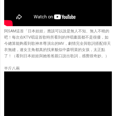
阿SAM這首「日本娃娃」應該可以說是無人不知、無人不曉的
吧！每次在KTV唱這首歌時所看到的伴唱畫面都不是很優，如
今總算能夠看到歌神本尊演出的MV，劇情完全與歌詞搭配得天
衣無縫，連女主角都真的找來貌似中森明菜的女孩，太正點
了！（看到日本娃娃與她爸爸親口說出歌詞，感覺很奇妙。）
半斤八兩