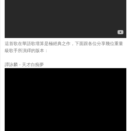
這首歌在華語歌壇算是極經典之作，下面跟各位分享幾位重量
級歌手所演繹的版本：
譚詠麟 - 天才白痴夢