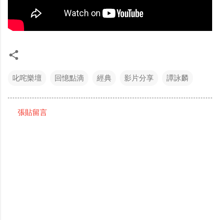
叱咤樂壇
回憶點滴
經典
影片分享
譚詠麟
張貼留言
留
言