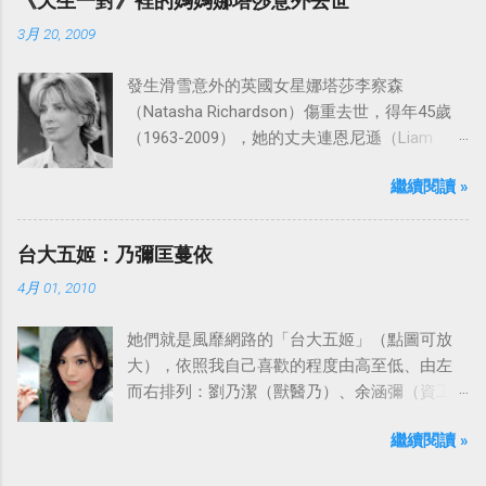
《天生一對》裡的媽媽娜塔莎意外去世
之船旋律：
3月 20, 2009
發生滑雪意外的英國女星娜塔莎李察森
（Natasha Richardson）傷重去世，得年45歲
（1963-2009），她的丈夫連恩尼遜（Liam
Neeson）發表聲明表示全家人都為她的驟逝感
繼續閱讀 »
到傷心，希望外界給他們空間撫平傷痛。
台大五姬：乃彌匡蔓依
4月 01, 2010
她們就是風靡網路的「台大五姬」（點圖可放
大），依照我自己喜歡的程度由高至低、由左
而右排列：劉乃潔（獸醫乃）、余涵彌（資工
彌）、陳匡怡（國企匡）、翁滋蔓（農推
繼續閱讀 »
蔓）、吳依潔（戲劇依）；這五位正妹透過網
路的流傳，還紅到大陸、日本等地。