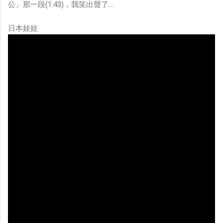
公」那一段(1:43)，我笑出聲了…
日本娃娃