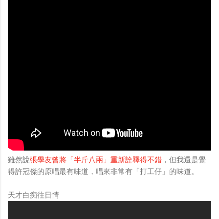
雖然說
張學友曾將「半斤八兩」重新詮釋得不錯
，但我還是覺
得許冠傑的原唱最有味道，唱來非常有「打工仔」的味道。
天才白痴往日情