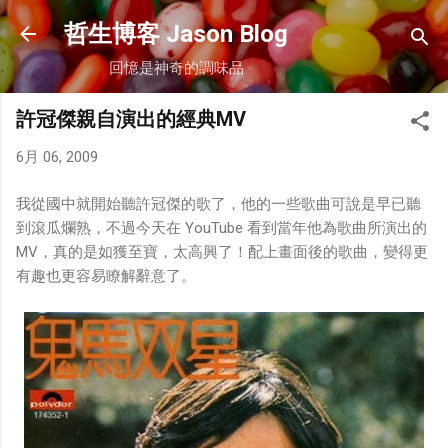
跳到主要內容
哲生博客 Jason Blog
回憶是神奇的調味品
許冠傑親自演出的經典MV
6月 06, 2009
我從國中就開始聽許冠傑的歌了，他的一些歌曲可說是早已聽
到滾瓜爛熟，不過今天在 YouTube 看到當年他為歌曲所演出的
MV，真的是如獲至寶，太高興了！配上畫面後的歌曲，變得更
有趣也更容易瞭解辭意了。