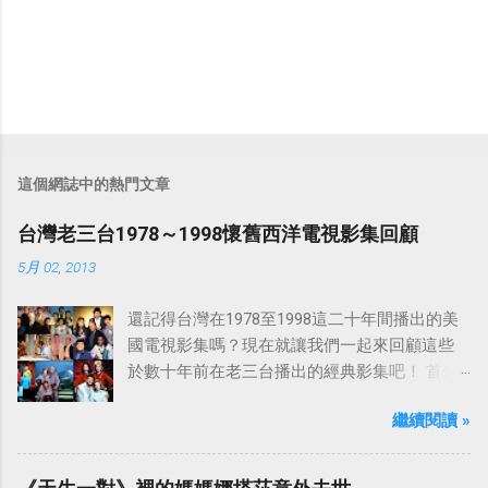
這個網誌中的熱門文章
台灣老三台1978～1998懷舊西洋電視影集回顧
5月 02, 2013
還記得台灣在1978至1998這二十年間播出的美
國電視影集嗎？現在就讓我們一起來回顧這些
於數十年前在老三台播出的經典影集吧！ 首先
是中視於1978年8月30日開始播映的美國影集
繼續閱讀 »
「愛之船」（The Love Boat），這部影集最早
是在1977年9月24日至1986年5月24日於美國
ABC頻道首播，共播出了249集。 令人懷念的愛