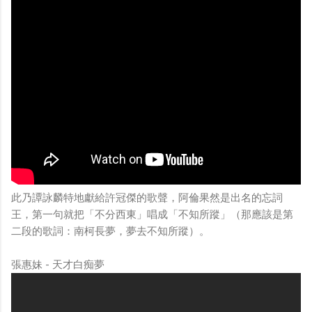
此乃譚詠麟特地獻給許冠傑的歌聲，阿倫果然是出名的忘詞
王，第一句就把「不分西東」唱成「不知所蹤」（那應該是第
二段的歌詞：南柯長夢，夢去不知所蹤）。
張惠妹 - 天才白痴夢