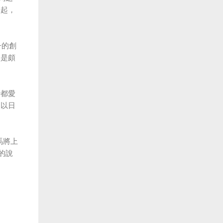
一起，
子的創
還是頗
時都愛
是以日
馬將上
的說