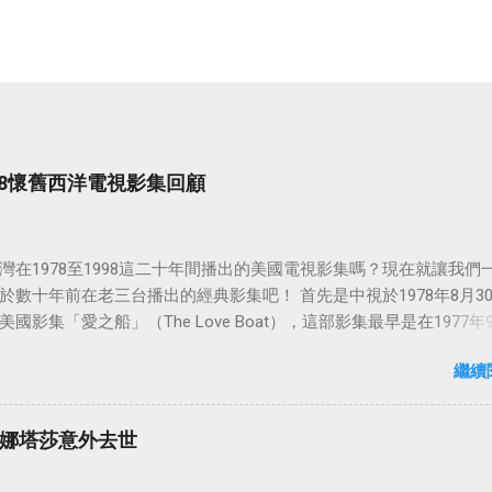
998懷舊西洋電視影集回顧
灣在1978至1998這二十年間播出的美國電視影集嗎？現在就讓我們
於數十年前在老三台播出的經典影集吧！ 首先是中視於1978年8月3
國影集「愛之船」（The Love Boat），這部影集最早是在1977年9
86年5月24日於美國ABC頻道首播，共播出了249集。 令人懷念的愛之
繼續
娜塔莎意外去世