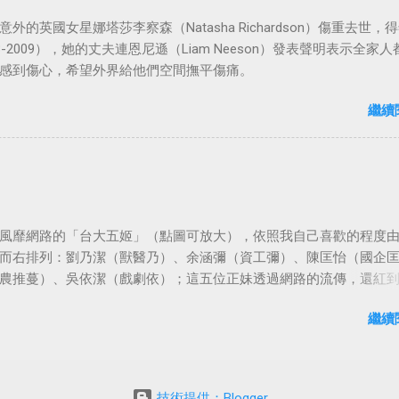
外的英國女星娜塔莎李察森（Natasha Richardson）傷重去世，得
3-2009），她的丈夫連恩尼遜（Liam Neeson）發表聲明表示全家人
感到傷心，希望外界給他們空間撫平傷痛。
繼續
風靡網路的「台大五姬」（點圖可放大），依照我自己喜歡的程度
而右排列：劉乃潔（獸醫乃）、余涵彌（資工彌）、陳匡怡（國企
農推蔓）、吳依潔（戲劇依）；這五位正妹透過網路的流傳，還紅
等地。
繼續
技術提供：Blogger