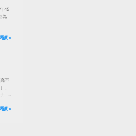
年45
都為
閱讀 »
由高至
匡）、
到大
閱讀 »