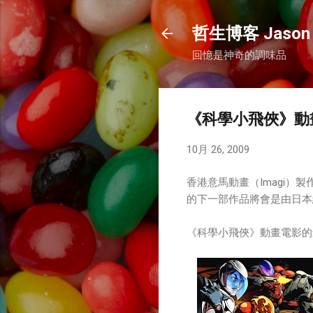
哲生博客 Jason 
回憶是神奇的調味品
《科學小飛俠》動畫
10月 26, 2009
香港意馬動畫（Imagi）製
的下一部作品將會是由日本經
《科學小飛俠》動畫電影的