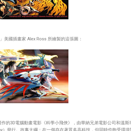
國插畫家 Alex Ross 所繪製的這張圖：
所製作的3D電腦動畫電影《科學小飛俠》，由華納兄弟電影公司和溫斯
n Company）發行。故事大綱：在一個存在著眾多高科技，但同時也飽受環