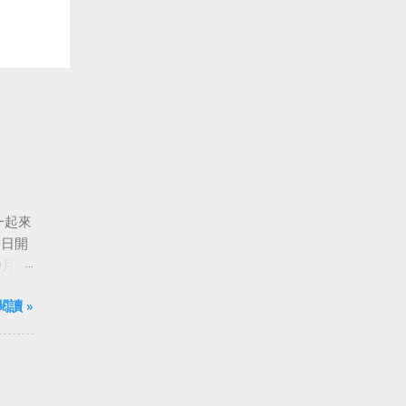
一起來
0日開
月24
船旋
閱讀 »