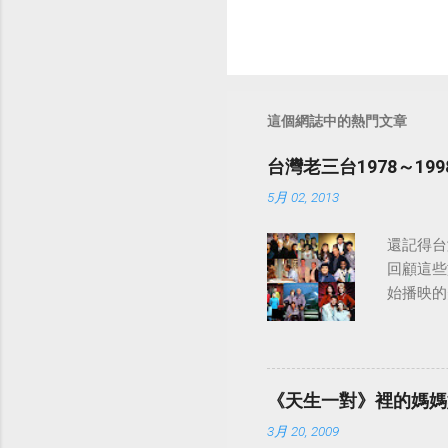
這個網誌中的熱門文章
台灣老三台1978～1
5月 02, 2013
還記得台
回顧這些
始播映的美
日至19
律：
《天生一對》裡的媽媽
3月 20, 2009