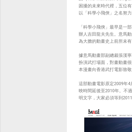
困擾的未來時代裡，五位有
以「科學小飛俠」之名努力
「科學小飛俠」最早是一部
辦人吉田龍夫先生。意馬動
為大膽的動畫史上前所未有
據意馬動畫部副總裁張漢寧
扮演武打場面，對畫動畫很
本漫畫向香港武打電影致敬
這部動畫電影原定2009年
映時間延後至2010年。
明文字，大家必須等到20