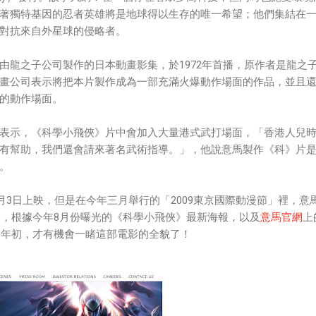
著獨特基因的忍者英雄將是地球得以生存的唯一希望；他們集結在
對抗來自外星球的侵略者。
由龍之子公司製作的日本動畫影集，於1972年首播，原作者是龍之
畫公司表示將把本片製作成為一部充滿火爆動作場面的作品，並且
的動作場面。
表示，《科學小飛俠》片中會加入大量港式武打場面，「香港人兒
有幫助，我們還會請來著名武術指導。」，他說意馬製作《科》片
。
4月3日上映，但是在今年三月舉行的「2009東京國際動漫節」裡，意
不過，根據今年8月份曝光的《科學小飛俠》最新海報，以及
意馬官網
上
11年初，才有機會一睹這部電影的全貌了！