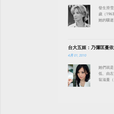
發生滑雪意
歲（196
她的驟逝
台大五姬：乃彌匡蔓依
4月 01, 2010
她們就是
低、由左
翁滋蔓（
陸、日本