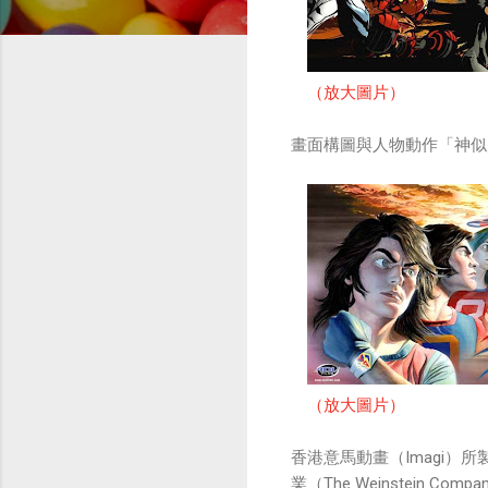
（放大圖片）
畫面構圖與人物動作「神似」美
（放大圖片）
香港意馬動畫（Imagi）
業（The Weinstei