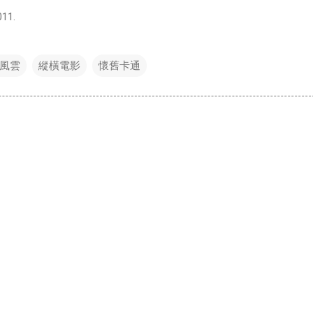
11.
風雲
縱橫電影
懷舊卡通