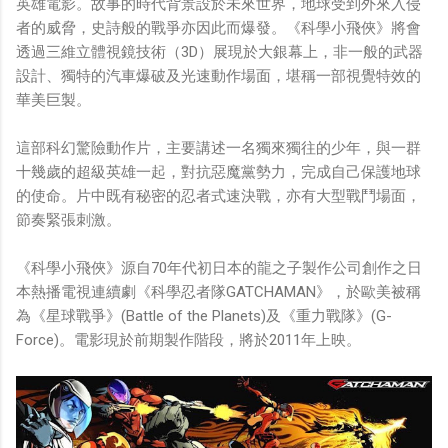
英雄電影。故事的時代背景設於未來世界，地球受到外來入侵
者的威脅，史詩般的戰爭亦因此而爆發。《科學小飛俠》將會
透過三維立體視鏡技術（3D）展現於大銀幕上，非一般的武器
設計、獨特的汽車爆破及光速動作場面，堪稱一部視覺特效的
華美巨製。
這部科幻驚險動作片，主要講述一名獨來獨往的少年，與一群
十幾歲的超級英雄一起，對抗惡魔黨勢力，完成自己保護地球
的使命。片中既有秘密的忍者式速決戰，亦有大型戰鬥場面，
節奏緊張刺激。
《科學小飛俠》源自70年代初日本的龍之子製作公司創作之日
本熱播電視連續劇《科學忍者隊GATCHAMAN》，於歐美被稱
為《星球戰爭》(Battle of the Planets)及《重力戰隊》(G-
Force)。電影現於前期製作階段，將於2011年上映。