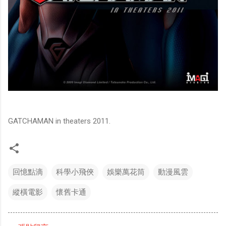
GATCHAMAN in theaters 2011.
回憶點滴
科學小飛俠
娛樂萬花筒
動漫風雲
縱橫電影
懷舊卡通