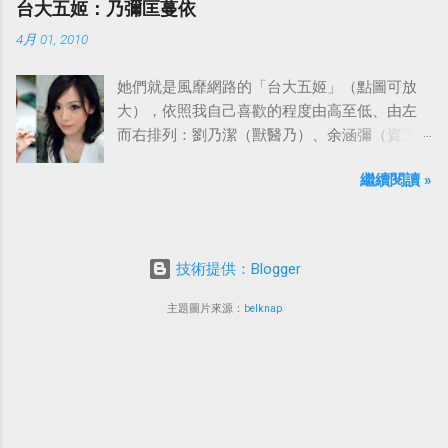
台大五姬：乃彌匡蔓依
4月 01, 2010
她們就是風靡網路的「台大五姬」（點圖可放
大），依照我自己喜歡的程度由高至低、由左
而右排列：劉乃潔（獸醫乃）、余涵彌（資工
彌）、陳匡怡（國企匡）、翁滋蔓（農推
繼續閱讀 »
蔓）、吳依潔（戲劇依）；這五位正妹透過網
路的流傳，還紅到大陸、日本等地。
技術提供：Blogger
主題圖片來源：
belknap