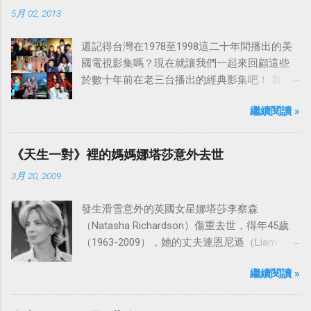
5月 02, 2013
還記得台灣在1978至1998這二十年間播出的美
國電視影集嗎？現在就讓我們一起來回顧這些
於數十年前在老三台播出的經典影集吧！ 首先
是中視於1978年8月30日開始播映的美國影集
繼續閱讀 »
「愛之船」（The Love Boat），這部影集最早
是在1977年9月24日至1986年5月24日於美國
ABC頻道首播，共播出了249集。 令人懷念的愛
《天生一對》裡的媽媽娜塔莎意外去世
之船旋律：
3月 20, 2009
發生滑雪意外的英國女星娜塔莎李察森
（Natasha Richardson）傷重去世，得年45歲
（1963-2009），她的丈夫連恩尼遜（Liam
Neeson）發表聲明表示全家人都為她的驟逝感
繼續閱讀 »
到傷心，希望外界給他們空間撫平傷痛。