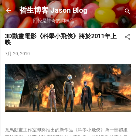
跳到主要內容
哲生博客 Jason Blog
回憶是神奇的調味品
3D動畫電影《科學小飛俠》將於2011年上
映
7月 20, 2010
意馬動畫工作室即將推出的新作品《科學小飛俠》為一部超級