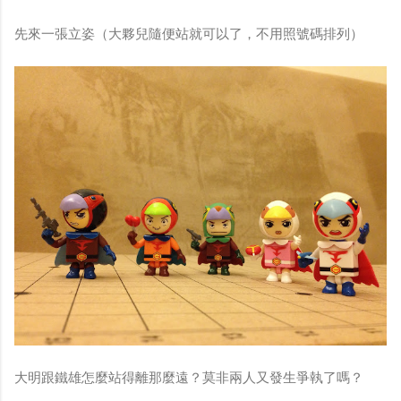
先來一張立姿（大夥兒隨便站就可以了，不用照號碼排列）
大明跟鐵雄怎麼站得離那麼遠？莫非兩人又發生爭執了嗎？