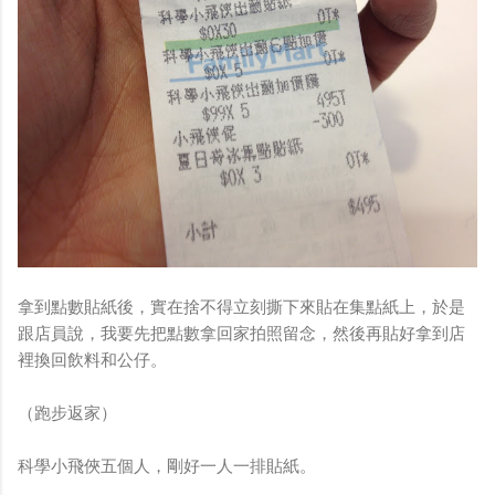
拿到點數貼紙後，實在捨不得立刻撕下來貼在集點紙上，於是
跟店員說，我要先把點數拿回家拍照留念，然後再貼好拿到店
裡換回飲料和公仔。
（跑步返家）
科學小飛俠五個人，剛好一人一排貼紙。