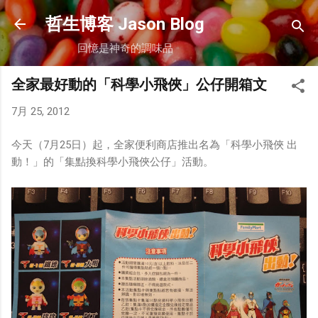
跳到主要內容
哲生博客 Jason Blog
回憶是神奇的調味品
全家最好動的「科學小飛俠」公仔開箱文
7月 25, 2012
今天（7月25日）起，全家便利商店推出名為「科學小飛俠 出
動！」的「集點換科學小飛俠公仔」活動。