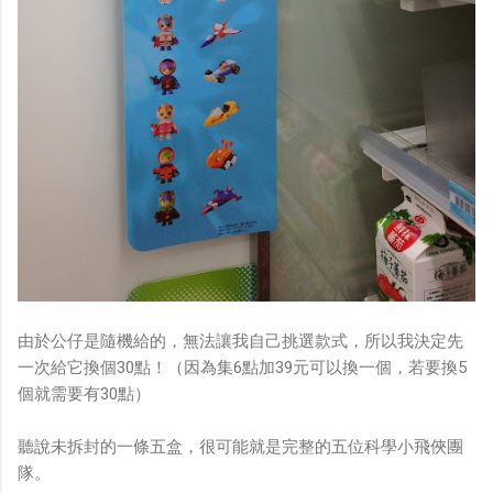
由於公仔是隨機給的，無法讓我自己挑選款式，所以我決定先
一次給它換個30點！（因為集6點加39元可以換一個，若要換5
個就需要有30點）
聽說未拆封的一條五盒，很可能就是完整的五位科學小飛俠團
隊。