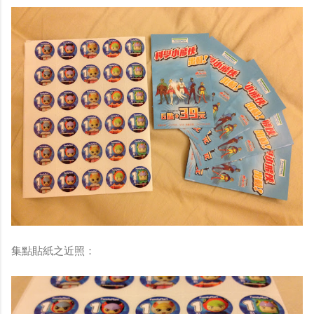
集點貼紙之近照：