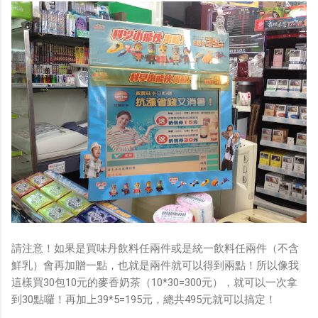
請注意！如果是買味丹飲料任兩件或是統一飲料任兩件（不含
鮮乳）會再加贈一點，也就是兩件就可以得到兩點！所以像我
這樣買30包10元的麥香奶茶（10*30=300元），就可以一次拿
到30點囉！再加上39*5=195元，總共495元就可以搞定！