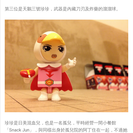
第三位是天鵝三號珍珍，武器是內藏刀刃及炸藥的溜溜球。
珍珍是日美混血兒，也是一名孤兒，平時經營一間小餐館
「Snack Jun」，與同樣出身於孤兒院的阿丁住在一起，不過她