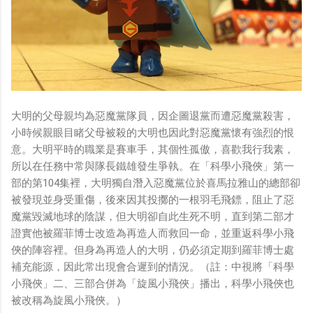
大明的父母親均為惡魔黨隊員，因企圖退黨而遭惡魔黨殺害，
小時候親眼目睹父母被殺的大明也因此對惡魔黨懷有強烈的恨
意。大明平時的職業是賽車手，其個性孤傲，喜歡我行我素，
所以在任務中常與隊長鐵雄發生爭執。在「科學小飛俠」第一
部的第104集裡，大明獨自潛入惡魔黨位於喜馬拉雅山的總部卻
被發現並身受重傷，後來因其投擲的一根羽毛飛鏢，阻止了惡
魔黨毀滅地球的陰謀，但大明卻自此生死不明，直到第二部才
證實他被羅菲博士改造為再造人而救回一命，並重返科學小飛
俠的陣容裡。但身為再造人的大明，仍必須定期到羅菲博士處
補充能源，因此常出現會合遲到的情況。（註：中視將「科學
小飛俠」二、三部合併為「旋風小飛俠」播出，科學小飛俠也
被改稱為旋風小飛俠。）