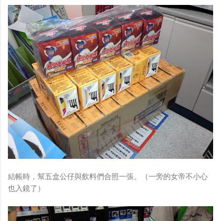
結帳時，幫五盒公仔與飲料們合照一張。（一旁的女帝不小心
也入鏡了）