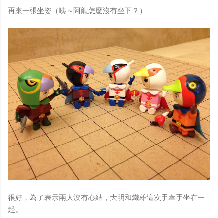
再來一張坐姿（咦～阿龍怎麼沒有坐下？）
很好，為了表示兩人沒有心結，大明和鐵雄這次手牽手坐在一
起。