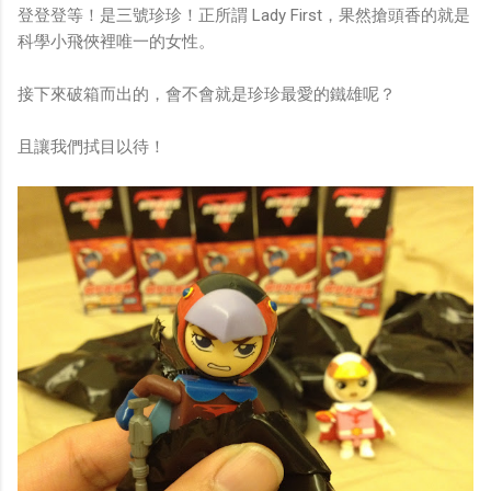
登登登等！是三號珍珍！正所謂 Lady First，果然搶頭香的就是
科學小飛俠裡唯一的女性。
接下來破箱而出的，會不會就是珍珍最愛的鐵雄呢？
且讓我們拭目以待！