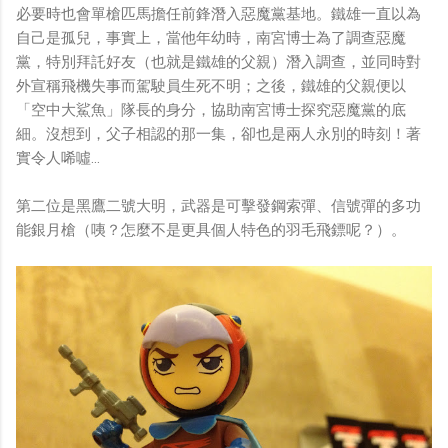
必要時也會單槍匹馬擔任前鋒潛入惡魔黨基地。鐵雄一直以為
自己是孤兒，事實上，當他年幼時，南宮博士為了調查惡魔
黨，特別拜託好友（也就是鐵雄的父親）潛入調查，並同時對
外宣稱飛機失事而駕駛員生死不明；之後，鐵雄的父親便以
「空中大鯊魚」隊長的身分，協助南宮博士探究惡魔黨的底
細。沒想到，父子相認的那一集，卻也是兩人永別的時刻！著
實令人唏噓…
第二位是黑鷹二號大明，武器是可擊發鋼索彈、信號彈的多功
能銀月槍（咦？怎麼不是更具個人特色的羽毛飛鏢呢？）。