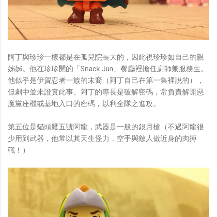
阿丁與珍珍一樣都是在孤兒院長大的，因此視珍珍如自己的親
姊姊。他在珍珍開的「Snack Jun」餐廳裡擔任廚師兼服務生。
他似乎是伊賀忍者一族的末裔（阿丁自己在第一集裡說的），
但劇中並未證實此事。阿丁的專長是破解密碼，常負責解開惡
魔黨座機或基地入口的密碼，以利全隊之進攻。
第五位是貓頭鷹五號阿龍，武器是一般的銀月槍（不過阿龍很
少用到武器，他常以其天生怪力，空手與敵人做近身的肉搏
戰！）