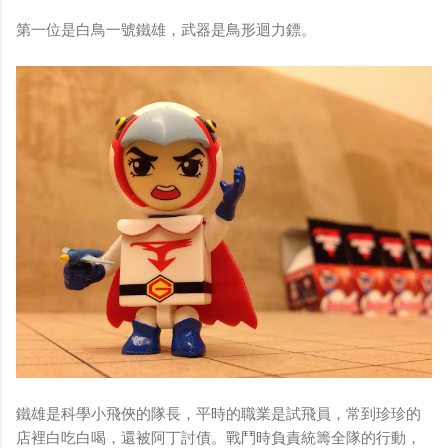
第一位是白鳥一號鐵雄，武器是鳥形迴力鏢。
鐵雄是科學小飛俠的隊長，平時的職業是試飛員，常到珍珍的
店裡白吃白喝，還被阿丁討債。戰鬥時負責統籌全隊的行動，