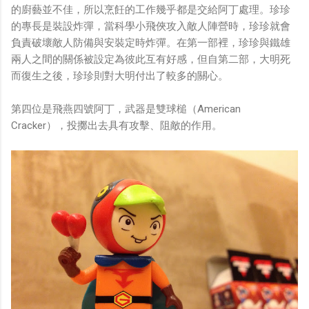
的廚藝並不佳，所以烹飪的工作幾乎都是交給阿丁處理。珍珍
的專長是裝設炸彈，當科學小飛俠攻入敵人陣營時，珍珍就會
負責破壞敵人防備與安裝定時炸彈。在第一部裡，珍珍與鐵雄
兩人之間的關係被設定為彼此互有好感，但自第二部，大明死
而復生之後，珍珍則對大明付出了較多的關心。
第四位是飛燕四號阿丁，武器是雙球槌（American
Cracker），投擲出去具有攻擊、阻敵的作用。