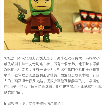
阿龍是日本東北地方的漁夫之子，從小在漁村長大，為科學小
飛俠成員中唯一父母均健在者，另有一個弟弟。他平時的職業
為帆船出租業者，擁有一身怪力，對水中戰鬥與船舶操作相當
拿手，在隊裡是鳳凰號的正駕駛員。由於他是成員中唯一有親
人的，南宮博士顧及此點，便很少讓他直接參與戰鬥，常讓他
在G-5號上待命，負責接應隊員，劇中也常出現阿龍抱怨留守鳳
凰號的情節。
拍完獨照之後，就是團體照的時間了！