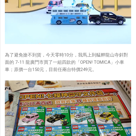
為了避免搶不到貨，今天零時10分，我馬上到艋舺龍山寺斜對
面的 7-11 龍廣門市買了一組四款的「OPEN! TOMICA」小車
車；原價一台150元，目前任兩台特價249元。