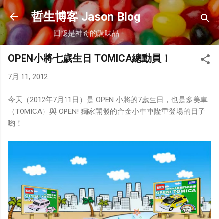
跳到主要內容
哲生博客 Jason Blog
回憶是神奇的調味品
OPEN小將七歲生日 TOMICA總動員！
7月 11, 2012
今天（2012年7月11日）是 OPEN 小將的7歲生日，也是多美車
（TOMICA）與 OPEN! 獨家開發的合金小車車隆重登場的日子
喲！