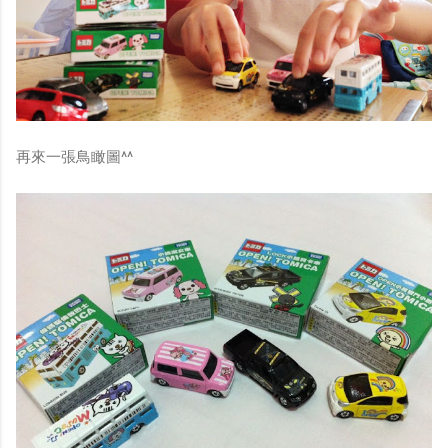
再來一張鳥瞰圖^^