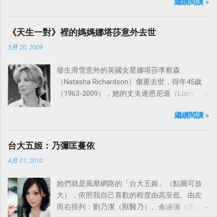
繼續閱讀 »
「愛之船」（The Love Boat），這部影集最早
是在1977年9月24日至1986年5月24日於美國
ABC頻道首播，共播出了249集。 令人懷念的愛
《天生一對》裡的媽媽娜塔莎意外去世
之船旋律：
3月 20, 2009
發生滑雪意外的英國女星娜塔莎李察森
（Natasha Richardson）傷重去世，得年45歲
（1963-2009），她的丈夫連恩尼遜（Liam
Neeson）發表聲明表示全家人都為她的驟逝感
繼續閱讀 »
到傷心，希望外界給他們空間撫平傷痛。
台大五姬：乃彌匡蔓依
4月 01, 2010
她們就是風靡網路的「台大五姬」（點圖可放
大），依照我自己喜歡的程度由高至低、由左
而右排列：劉乃潔（獸醫乃）、余涵彌（資工