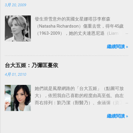
3月 20, 2009
發生滑雪意外的英國女星娜塔莎李察森
（Natasha Richardson）傷重去世，得年45歲
（1963-2009），她的丈夫連恩尼遜（Liam
Neeson）發表聲明表示全家人都為她的驟逝感
繼續閱讀 »
到傷心，希望外界給他們空間撫平傷痛。
台大五姬：乃彌匡蔓依
4月 01, 2010
她們就是風靡網路的「台大五姬」（點圖可放
大），依照我自己喜歡的程度由高至低、由左
而右排列：劉乃潔（獸醫乃）、余涵彌（資工
彌）、陳匡怡（國企匡）、翁滋蔓（農推
繼續閱讀 »
蔓）、吳依潔（戲劇依）；這五位正妹透過網
路的流傳，還紅到大陸、日本等地。