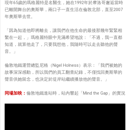
現年65歲的瑪格麗特是名醫生，她在1992年於摩洛哥邂逅當時
已離開舞台的奧斯華，兩口子一直生活在倫敦北部，直至2007
年奧斯華去世。
「因為知道他即將離去，讓我們在他生命的最後那幾年緊緊相
繫在一起，」瑪格麗特眼中充滿希望地說：「不過，我一直都
知道，就算他走了，只要我想他，我隨時可以走去聽他的聲
音。」
倫敦地鐵運營總監尼格（Nigel Holness）表示：「我們被她的
故事深深感動，所以我們的員工翻查紀錄，不僅找回奧斯華的
聲音供她留念，也決定於堤岸站繼續播放他的聲音。」
同場加映：
倫敦地鐵進站時，站內響起「Mind the Gap」的實況