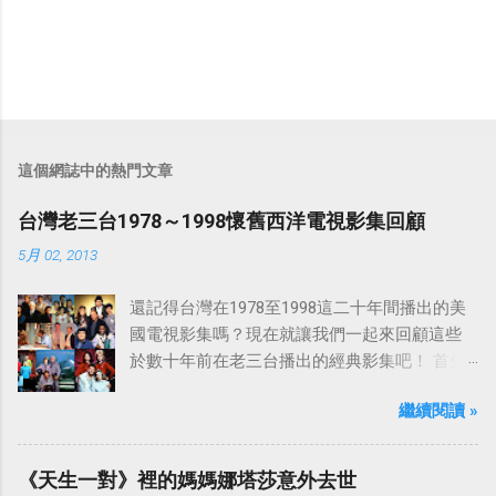
這個網誌中的熱門文章
台灣老三台1978～1998懷舊西洋電視影集回顧
5月 02, 2013
還記得台灣在1978至1998這二十年間播出的美
國電視影集嗎？現在就讓我們一起來回顧這些
於數十年前在老三台播出的經典影集吧！ 首先
是中視於1978年8月30日開始播映的美國影集
繼續閱讀 »
「愛之船」（The Love Boat），這部影集最早
是在1977年9月24日至1986年5月24日於美國
ABC頻道首播，共播出了249集。 令人懷念的愛
《天生一對》裡的媽媽娜塔莎意外去世
之船旋律：