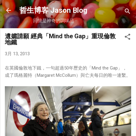
跳到主要內容
哲生博客 Jason Blog
回憶是神奇的調味品
遺孀請願 經典「Mind the Gap」重現倫敦
地鐵
3月 13, 2013
在英國倫敦地下鐵，一句超過50年歷史的「Mind the Gap」，
成了瑪格麗特（Margaret McCollum）與亡夫每日的唯一連繫。