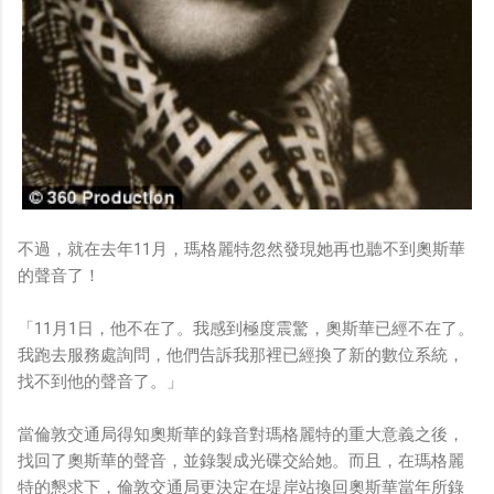
不過，就在去年11月，瑪格麗特忽然發現她再也聽不到奧斯華
的聲音了！
「11月1日，他不在了。我感到極度震驚，奧斯華已經不在了。
我跑去服務處詢問，他們告訴我那裡已經換了新的數位系統，
找不到他的聲音了。」
當倫敦交通局得知奧斯華的錄音對瑪格麗特的重大意義之後，
找回了奧斯華的聲音，並錄製成光碟交給她。而且，在瑪格麗
特的懇求下，倫敦交通局更決定在堤岸站換回奧斯華當年所錄