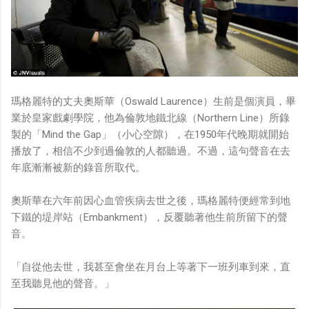
瑪格麗特的丈夫奧斯華（Oswald Laurence）生前是個演員，畢
業於皇家戲劇學院，他為倫敦地鐵北線（Northern Line）所錄
製的「Mind the Gap」（小心空隙），在1950年代晚期就開始
播放了，相信不少到過倫敦的人都聽過。不過，這句聲音在去
年底漸漸被新的錄音所取代。
奧斯華在六年前因心血管疾病去世之後，瑪格麗特便經常到地
下鐵的堤岸站（Embankment），反覆聽著他生前所留下的聲
音。
「自從他去世，我甚至會坐在月台上等著下一班列車到來，直
至我聽見他的聲音。」