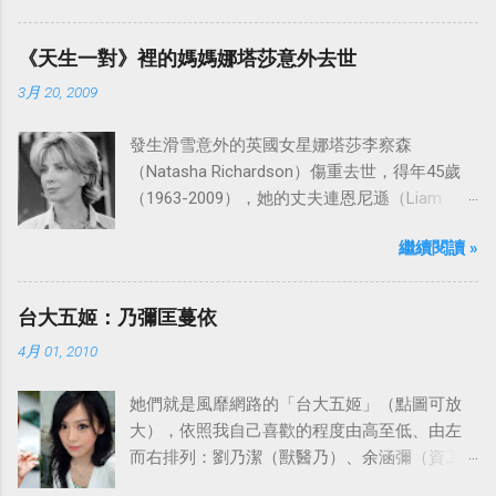
是在1977年9月24日至1986年5月24日於美國
ABC頻道首播，共播出了249集。 令人懷念的愛
《天生一對》裡的媽媽娜塔莎意外去世
之船旋律：
3月 20, 2009
發生滑雪意外的英國女星娜塔莎李察森
（Natasha Richardson）傷重去世，得年45歲
（1963-2009），她的丈夫連恩尼遜（Liam
Neeson）發表聲明表示全家人都為她的驟逝感
繼續閱讀 »
到傷心，希望外界給他們空間撫平傷痛。
台大五姬：乃彌匡蔓依
4月 01, 2010
她們就是風靡網路的「台大五姬」（點圖可放
大），依照我自己喜歡的程度由高至低、由左
而右排列：劉乃潔（獸醫乃）、余涵彌（資工
彌）、陳匡怡（國企匡）、翁滋蔓（農推