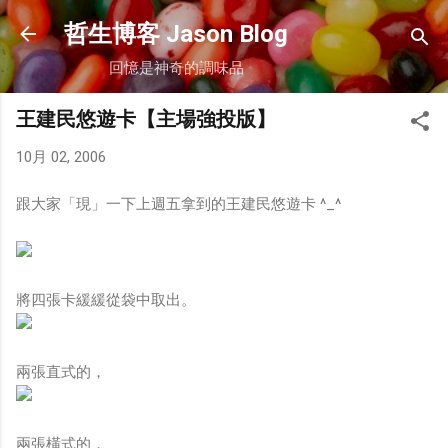
跳到主要內容
哲生博客 Jason Blog
回憶是神奇的調味品
王建民悠遊卡【主場強投版】
10月 02, 2006
跟大家「現」一下上週五拿到的王建民悠遊卡 ^_^
將四張卡緩緩從袋中取出。
兩張直式的，
兩張橫式的，