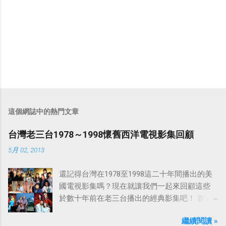
這個網誌中的熱門文章
台灣老三台1978～1998懷舊西洋電視影集回顧
5月 02, 2013
還記得台灣在1978至1998這二十年間播出的美
國電視影集嗎？現在就讓我們一起來回顧這些
於數十年前在老三台播出的經典影集吧！ 首先
是中視於1978年8月30日開始播映的美國影集
繼續閱讀 »
「愛之船」（The Love Boat），這部影集最早