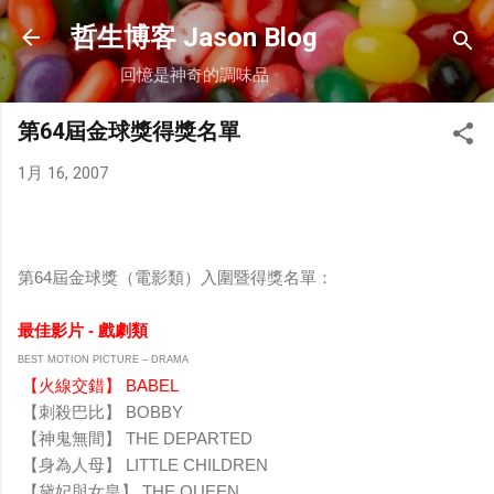
跳到主要內容
哲生博客 Jason Blog
回憶是神奇的調味品
第64屆金球獎得獎名單
1月 16, 2007
第64屆金球獎（電影類）入圍暨得獎名單：
最佳影片 - 戲劇類
BEST MOTION PICTURE – DRAMA
【火線交錯】 BABEL
【刺殺巴比】 BOBBY
【神鬼無間】 THE DEPARTED
【身為人母】 LITTLE CHILDREN
【黛妃與女皇】 THE QUEEN