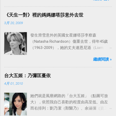
是在1977年9月24日至1986年5月24日於美國
ABC頻道首播，共播出了249集。 令人懷念的愛
《天生一對》裡的媽媽娜塔莎意外去世
之船旋律：
3月 20, 2009
發生滑雪意外的英國女星娜塔莎李察森
（Natasha Richardson）傷重去世，得年45歲
（1963-2009），她的丈夫連恩尼遜（Liam
Neeson）發表聲明表示全家人都為她的驟逝感
繼續閱讀 »
到傷心，希望外界給他們空間撫平傷痛。
台大五姬：乃彌匡蔓依
4月 01, 2010
她們就是風靡網路的「台大五姬」（點圖可放
大），依照我自己喜歡的程度由高至低、由左
而右排列：劉乃潔（獸醫乃）、余涵彌（資工
彌）、陳匡怡（國企匡）、翁滋蔓（農推