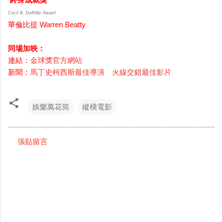
Cecil B. DeMille Award
華倫比提
Warren Beatty
同場加映：
連結：
金球獎官方網站
新聞：
馬丁史柯西斯最佳導演 火線交錯最佳影片
娛樂萬花筒
縱橫電影
張貼留言
留
言