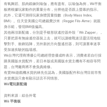
有氧舞蹈、肌肉鍛鍊到瑜伽，應有盡有。以瑜伽為例，Wii平衡
板將根據玩家動作的重量分布，分辨他是否跟上螢幕的指示。
此外，它還可測得玩家身體質量指數（Body Mass Index,
BMI）。任天堂美國公司總裁費沙米（Reggie Fils-Aime）就親
身示範，發現BMI值偏高。
其他兩項新配備，分別是手槍形狀遙控器外殼「Wii Zapper」，
只要把原有無線遙控器裝上去，就可以讓槍戰迷活靈活現地狙
擊對手、衝鋒陷陣，另外新的方向盤遙控器，則可讓賽車迷享
受加速疾駛的臨場感。
Wii台灣代理商博優公司總經理曾優成昨表示，消費者若自行採
購美國版水貨配件，若日本版或美國版水貨主機有不相容等問
題，台灣廠商將不會負責維修。
有賣Wii遊戲機水貨的林先生認為，美國版配件和台灣目前市售
水貨應該只會有顯示語言不同情形。
Wii電玩新配備
資料來源：綜合外電
Wii 平衡板