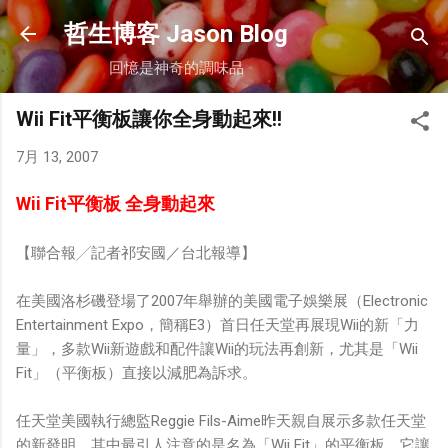
跳到主要內容
哲生博客 Jason Blog
回憶是神奇的調味品
Wii Fit平衡板讓你全身動起來!!
7月 13, 2007
Wii Fit平衡板 全身動起來
【聯合報╱記者祁安國／台北報導】
在美國洛杉磯登場了2007年舉辦的美國電子娛樂展（Electronic
Entertainment Expo，簡稱E3）首日任天堂再展現Wii的新「力
量」，多款Wii新遊戲和配件讓Wii的玩法再創新，尤其是「Wii
Fit」（平衡板）直接以減肥為訴求。
任天堂美國執行總監Reggie Fils-Aime昨天親自展示多款任天堂
的新發明，其中最引人注意的是名為「Wii Fit」的平衡板，它讓