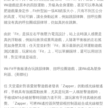
Wii遊戲從原本的四肢運動，升級為全身運動，甚至可以專為減
肥遊戲量身定作，Fit外型如一張A3紙張大小，只有不到五公分
的高度，可站可躺，讓全身動起來，例如跳韻律舞、扭呼拉圈
雖沒有真的呼拉圈或韻律球，仿如真的在跳舞。
由於「Fit」是採左右平衡壓力電流設計，站上去時讓人感覺是
真的浮動板，例如玩衝浪或賽馬遊戲，人隨著平衝板的左右搖
晃如身歷其境；任天堂並針對「Fit」展示最新的足球運動遊戲
測試畫面，玩家站在「Fit」上，可以單腳踢球，還可以用頭頂
球，對足球迷是福音。
Wii Fit平衡板適合玩跳韻律舞、扭呼拉圈遊戲，讓Wii成為塑身
利器。(美聯社)
任 天堂還針對喜愛射擊遊戲者發表「Zapper」的動感光線槍遙
桿，手柄具有強撼震動效果，尤其是玩第一人稱射擊遊戲時，
手槍或M16步槍射擊時回饋力道不同，讓玩家有手持真槍的感
覺。「Zapper」可將Wii遙控器與雙節棍控制器組合成光線槍型