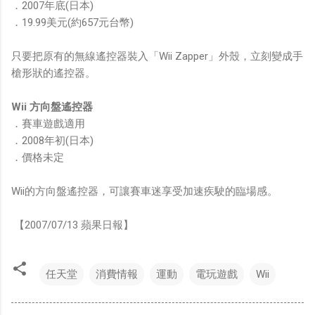
．2007年底(日本)
．19.99美元(約657元台幣)
只要把原有的無線遙控器裝入「Wii Zapper」外殼，立刻變成手
槍形狀的遙控器。
Wii 方向盤遙控器
．賽車遊戲適用
．2008年初(日本)
．價格未定
Wii的方向盤遙控器，可讓賽車迷享受加速疾駛的臨場感。
【2007/07/13 蘋果日報】
任天堂
消費情報
運動
電玩遊戲
Wii