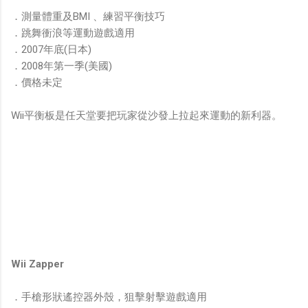
．測量體重及BMI 、練習平衡技巧
．跳舞衝浪等運動遊戲適用
．2007年底(日本)
．2008年第一季(美國)
．價格未定
Wii平衡板是任天堂要把玩家從沙發上拉起來運動的新利器。
Wii Zapper
．手槍形狀遙控器外殼，狙擊射擊遊戲適用