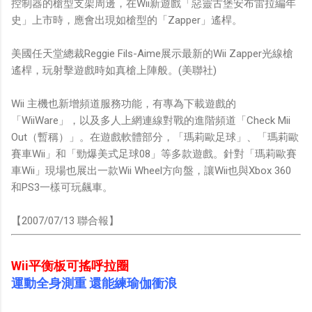
控制器的槍型支架周邊，在Wii新遊戲「惡靈古堡安布雷拉編年
史」上市時，應會出現如槍型的「Zapper」遙桿。
美國任天堂總裁Reggie Fils-Aime展示最新的Wii Zapper光線槍
遙桿，玩射擊遊戲時如真槍上陣般。(美聯社)
Wii 主機也新增頻道服務功能，有專為下載遊戲的
「WiiWare」，以及多人上網連線對戰的進階頻道「Check Mii
Out（暫稱）」。在遊戲軟體部分，「瑪莉歐足球」、「瑪莉歐
賽車Wii」和「勁爆美式足球08」等多款遊戲。針對「瑪莉歐賽
車Wii」現場也展出一款Wii Wheel方向盤，讓Wii也與Xbox 360
和PS3一樣可玩飆車。
【2007/07/13 聯合報】
Wii平衡板可搖呼拉圈
運動全身測重 還能練瑜伽衝浪