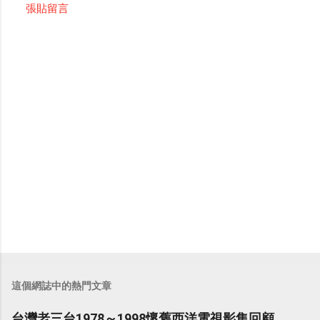
張貼留言
留
言
這個網誌中的熱門文章
台灣老三台1978～1998懷舊西洋電視影集回顧