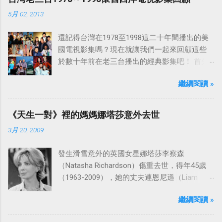
5月 02, 2013
還記得台灣在1978至1998這二十年間播出的美
國電視影集嗎？現在就讓我們一起來回顧這些
於數十年前在老三台播出的經典影集吧！ 首先
是中視於1978年8月30日開始播映的美國影集
繼續閱讀 »
「愛之船」（The Love Boat），這部影集最早
是在1977年9月24日至1986年5月24日於美國
ABC頻道首播，共播出了249集。 令人懷念的愛
《天生一對》裡的媽媽娜塔莎意外去世
之船旋律：
3月 20, 2009
發生滑雪意外的英國女星娜塔莎李察森
（Natasha Richardson）傷重去世，得年45歲
（1963-2009），她的丈夫連恩尼遜（Liam
Neeson）發表聲明表示全家人都為她的驟逝感
繼續閱讀 »
到傷心，希望外界給他們空間撫平傷痛。