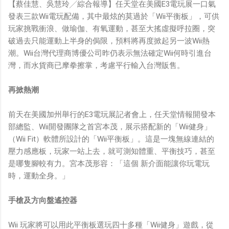
【蔡佳慧、吳慧玲╱綜合報導】任天堂在美國E3電玩展一口氣
發表三款Wii電玩配備，其中最炫的莫過於「Wii平衡板」，可供
玩家挑戰衝浪、做瑜伽、有氧運動，甚至大搖虛擬呼拉圈，突
破過去只能運動上半身的侷限，預料將再度掀起另一波Wii熱
潮。Wii台灣代理商博優公司昨仍表示無法確定Wii何時引進台
灣，而水貨商已摩拳擦掌，考慮平行輸入台灣販售。
再掀熱潮
前天在美國加州舉行的E3電玩展記者會上，任天堂情報開發本
部總監、Wii開發團隊之首宮本茂，展示搭配新的「Wii健身」
（Wii Fit）軟體所設計的「Wii平衡板」。這是一塊無線連結的
壓力感應板，玩家一站上去，就可測知體重、平衡技巧，甚至
是哪隻腳較有力。宮本茂形容：「這個 新介面能讓你玩電玩
時，運動全身。」
手槍及方向盤遙控器
Wii 玩家將可以用此平衡板選玩四十多種「Wii健身」遊戲，從