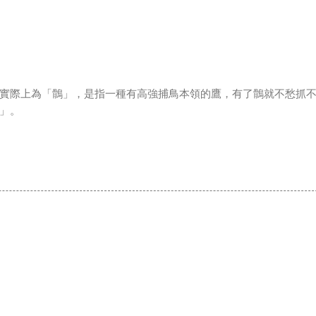
。
實際上為「鶻」，是指一種有高強捕鳥本領的鷹，有了鶻就不愁抓
」。