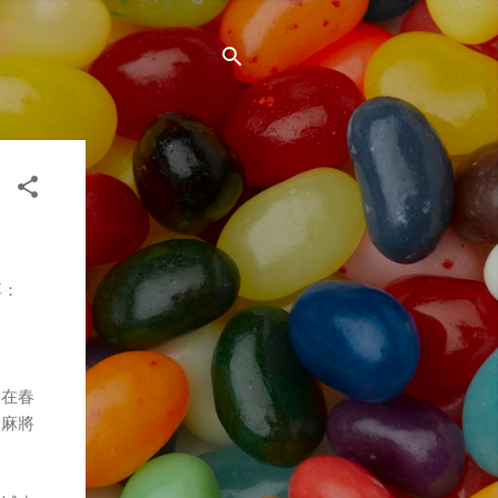
享：
是在春
「麻將