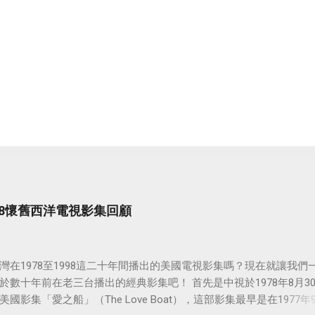
998懷舊西洋電視影集回顧
灣在1978至1998這二十年間播出的美國電視影集嗎？現在就讓我們
於數十年前在老三台播出的經典影集吧！ 首先是中視於1978年8月3
國影集「愛之船」（The Love Boat），這部影集最早是在1977年9