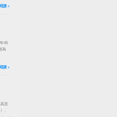
船旋
閱讀 »
年45
都為
閱讀 »
由高至
匡）、
到大