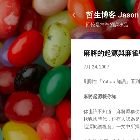
哲生博客 Jason 
回憶是神奇的調味品
麻將的起源與麻雀
7月 24, 2007
剛剛在「Yahoo!知識
麻將起源報你知
你也許不知道，麻將原稱便
秋戰國時代，也有人認為是
起源於護糧倉」一文中所揭