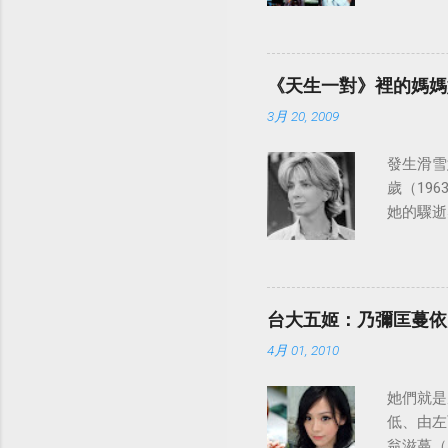
日至19
律：
《天生一對》裡的媽媽
3月 20, 2009
發生滑雪意
歲（196
她的驟逝
台大五姬：乃彌匡蔓依
4月 01, 2010
她們就是
低、由左
翁滋蔓（