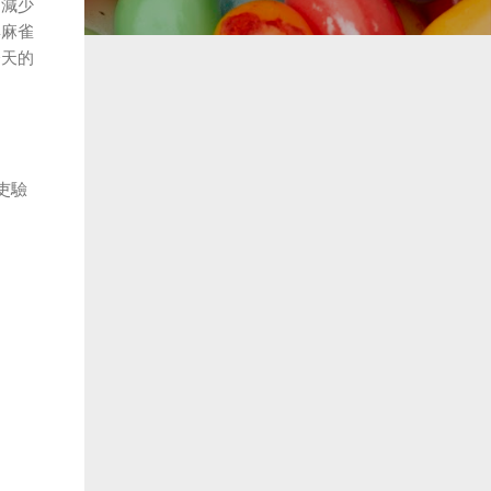
了減少
與麻雀
今天的
吏驗