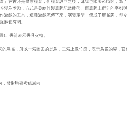
倉」在古時是皇家糧倉，但糧倉設立之後，麻雀也跟著來啃蝕，為
雀變為獎勵，方式是發給竹製籌牌記數酬勞。而籌牌上所刻的字都
作遊戲的工具，這種遊戲流傳下來，演變定型，便成了麻雀牌，即
捉麻雀有關。
面圖)。幾筒表示幾具火槍。
來的鳥雀，所以一索圖案的是鳥，二索上像竹節，表示鳥雀的腳，官
向，發射時要考慮風向。
。