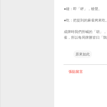
●碰：即「砰」，槍聲。
●吃：把捉到的麻雀烤來吃
成牌時我們所喊的「胡」，
雀，所以每局牌勝皆曰「鶻
原來如此
張貼留言
留
言