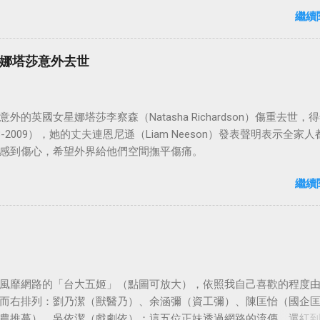
86年5月24日於美國ABC頻道首播，共播出了249集。 令人懷念的愛之
繼續
娜塔莎意外去世
外的英國女星娜塔莎李察森（Natasha Richardson）傷重去世，得
3-2009），她的丈夫連恩尼遜（Liam Neeson）發表聲明表示全家人
感到傷心，希望外界給他們空間撫平傷痛。
繼續
風靡網路的「台大五姬」（點圖可放大），依照我自己喜歡的程度
而右排列：劉乃潔（獸醫乃）、余涵彌（資工彌）、陳匡怡（國企
農推蔓）、吳依潔（戲劇依）；這五位正妹透過網路的流傳，還紅