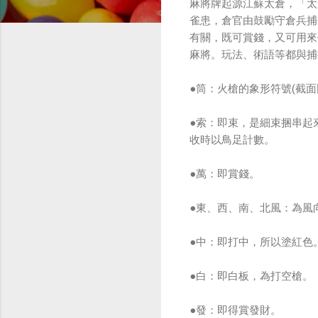
麻將牌起源江蘇太倉，「太
雀患，倉官由鼓勵守倉兵捕
有關，既可賞錢，又可用來
麻將。玩法、術語等都與捕
●筒：火槍的象形符號(截
●索：即束，是細束捆串起
收時以鳥足計數。
●萬：即賞錢。
●東、西、南、北風：為風
●中：即打中，所以塗紅色
●白：即白板，為打空槍。
●發：即得賞發財。