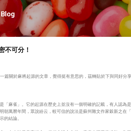
跳到主要內容
Blog
密不可分！
」看到一篇關於麻將起源的文章，覺得挺有意思的，茲轉貼於下與同好分
是「麻雀」。它的起源在歷史上並沒有一個明確的記載，有人認為
明朝萬曆年間，眾說紛云，較可信的說法是蘇州雜文作家穀新之在
示的結論。