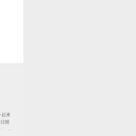
一起來
0日開
月24